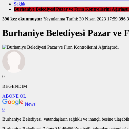
Sağlık
Burhaniye Belediyesi Pazar ve Fırın Kontrollerini Ağırlaştı
396 kez okunmuştur
Yayınlanma Tarihi: 30 Nisan 2023 17:59
396
3
Burhaniye Belediyesi Pazar ve Fı
0
BEĞENDİM
ABONE OL
News
0
Burhaniye Belediyesi, vatandaşların sağlıklı ve inançlı besine ulaşabilme
Burhaniye Belediyesi Zabıta Müdürlüğü’ne bağlı takımlar, vatandaşları