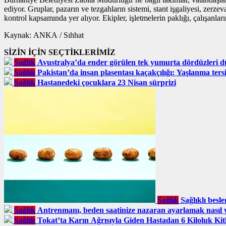
ediyor. Gruplar, pazarın ve tezgahların sistemi, stant işgaliyesi, zerze
kontrol kapsamında yer alıyor. Ekipler, işletmelerin paklığı, çalışanlar
Kaynak: ANKA / Sıhhat
SİZİN İÇİN SEÇTİKLERİMİZ
Sağlık
Avustralya’da ender görülen tek yumurta dördüzleri d
Sağlık
Pakistan’da insan plasentası kaçakçılığı: Yaşlanma ters
Sağlık
Hastanedeki çocuklara 23 Nisan sürprizi
Sağlık
Sağlıklı besl
Sağlık
Antrenmanı, beden saatinize nazaran ayarlamak nasıl y
Sağlık
Tokat’ta Karın Ağrısıyla Giden Hastadan 6 Kiloluk Kitl