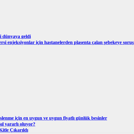
i dünyaya geldi
ersi enjeksiyonlar için hastanelerden plasenta çalan şebekeye sor
eslenme için en uygun ve uygun fiyatlı günlük besinler
l yararlı oluyor?
itle Çıkarıldı