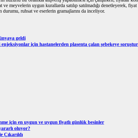
vat ve meyvelerin uygun kurallarda satılıp satılmadığı denetleyerek, fiyat
ın durumu, ruhsat ve eserlerin gramajlarını da inceliyor.
ünyaya geldi
i enjeksiyonlar için hastanelerden plasenta çalan şebekeye soruşt
enme için en uygun ve uygun fiyatlı günlük besinler
ararlı oluyor?
e Çıkarıldı