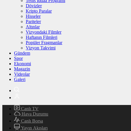
Tenis İddaa Programı
Dövizler
Kripto Paralar
Hisseler
Pariteler
Altınlar
Vizyondaki Filmler
Haftanın Filmleri
Popüler Fragmanlar
Vizyon Takvimi
Gündem
Spor
Ekonomi
Magazin
Videolar
Galeri
Canlı TV
Hava Durumu
Canlı Borsa
Yayın Akışları