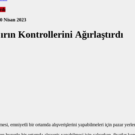
rdı
0 Nisan 2023
rın Kontrollerini Ağırlaştırdı
si, emniyetli bir ortamda alışverişlerini yapabilmeleri için pazar yerlerin
n huzurlu bir ortamda alışveriş yapabilmesi için çalışırken, fiyatlar 