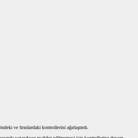
deki ve fırınlardaki kontrollerini ağırlaştırdı.
konusunda vatandaşın mağdur edilmemesi için kontrollerine devam