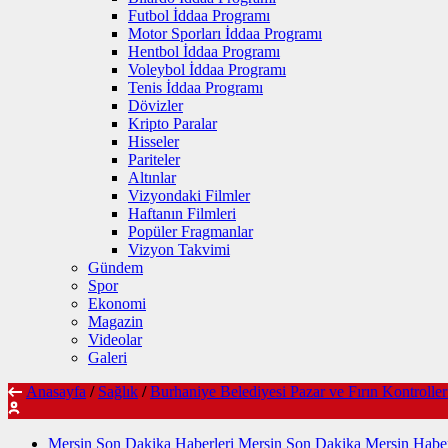
Futbol İddaa Programı
Motor Sporları İddaa Programı
Hentbol İddaa Programı
Voleybol İddaa Programı
Tenis İddaa Programı
Dövizler
Kripto Paralar
Hisseler
Pariteler
Altınlar
Vizyondaki Filmler
Haftanın Filmleri
Popüler Fragmanlar
Vizyon Takvimi
Gündem
Spor
Ekonomi
Magazin
Videolar
Galeri
Anasayfa
/
Sağlık
/
Burhaniye Belediyesi Pazar ve Fırın Kontrolleri
Mersin Son Dakika Haberleri Mersin Son Dakika Mersin Haber