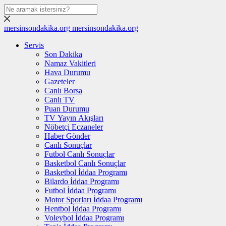
mersinsondakika.org
mersinsondakika.org
Servis
Son Dakika
Namaz Vakitleri
Hava Durumu
Gazeteler
Canlı Borsa
Canlı TV
Puan Durumu
TV Yayın Akışları
Nöbetçi Eczaneler
Haber Gönder
Canlı Sonuçlar
Futbol Canlı Sonuçlar
Basketbol Canlı Sonuçlar
Basketbol İddaa Programı
Bilardo İddaa Programı
Futbol İddaa Programı
Motor Sporları İddaa Programı
Hentbol İddaa Programı
Voleybol İddaa Programı