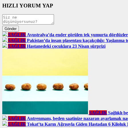
HIZLI YORUM YAP
SAĞLIK
Avustralya’da ender görülen tek yumurta dördüzler
SAĞLIK
Pakistan’da insan plasentası kaçakçılığı: Yaşlanma t
SAĞLIK
Hastanedeki çocuklara 23 Nisan sürprizi
SAĞLIK
Sağlıklı b
SAĞLIK
Antrenmanı, beden saatinize nazaran ayarlamak nası
SAĞLIK
Tokat’ta Karın Ağrısıyla Giden Hastadan 6 Kiloluk K