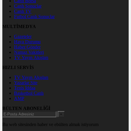
Canlı Borsa
Canlı Sonuçlar
Canlı TV
Futbol Canlı Sonuçlar
MULTİMEDYA
Gazeteler
Hava Durumu
Haber Gönder
Namaz Vakitleri
TV Yayın Akışları
HIZLI SERVİS
TV Yayın Akışları
Yazarlar Site
Tenis İddaa
Basketbol Canlı
AMP
BÜLTEN ABONELİĞİ
+
Bu web sitesinden haber ve ebülten almak istiyorum