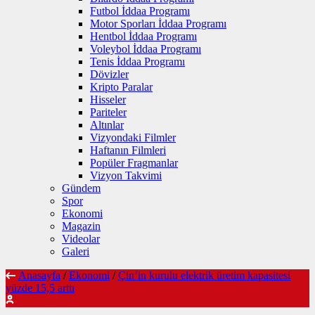
Futbol İddaa Programı
Motor Sporları İddaa Programı
Hentbol İddaa Programı
Voleybol İddaa Programı
Tenis İddaa Programı
Dövizler
Kripto Paralar
Hisseler
Pariteler
Altınlar
Vizyondaki Filmler
Haftanın Filmleri
Popüler Fragmanlar
Vizyon Takvimi
Gündem
Spor
Ekonomi
Magazin
Videolar
Galeri
Anasayfa
/
Ekonomi
/
Çin’in kurulu elektrik üretim kapasitesi
yüzde 15,5 arttı