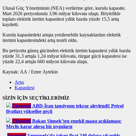
Ulusal Güç Yönetiminin (NEA) verilerine göre, kurulu kapasite,
Mart 2026 periyodunda 3,96 milyar kilovata ulaştı. Böylelikle
toplam elektrik üretim kapasitesi yıllık bazda yüzde 15,5 artış
kaydetti.
Kurulu kapasitedeki artışta yenilenebilir kaynaklardan elektrik
üretimi kapasitesindeki artış tesirli oldu.
Bu periyotta güneş gücünden elektrik üretim kapasitesi yıllık bazda
yüzde 31,3 artışla 1,24 milyar kilovata, rüzgar gücü kapasitesi ise
yüzde 22,4 artışla 660 milyon kilovata ulaştı.
Kaynak: AA / Emre Aytekin
Artış
Kapasitesi
SİZİN İÇİN SEÇTİKLERİMİZ
Ekonomi
ABD-İran tansiyonu tekrar alevlendi! Petrol
fiyatları yükselişe geçti
Ekonomi
Bakan Şimşek’ten emekli maaşı açıklaması:
Meclis karar alırsa biz uygularız
Ekonomi
Venezuela’da taban fiyat 240 dolara çıkarıldı