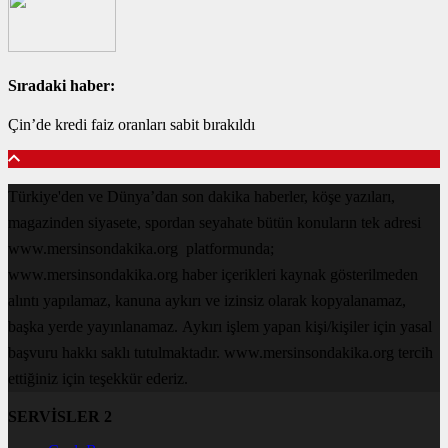
Sıradaki haber:
Çin’de kredi faiz oranları sabit bırakıldı
Türkiye'den ve Dünya’dan son dakika haberler, köşe yazıları,
magazinden siyasete, spordan seyahate bütün konuların tek adresi
www.mersinsondakika.org platformunda;
www.mersinsondakika.org haber içerikleri kaynak gösterilmeden
alıntı yapılamaz, kanuna aykırı ve izinsiz olarak kopyalanamaz,
başka yerde yayınlanamaz. Aykırı işlem yapan kişi/kişiler için yasal
başvuru hakkı saklı tutulmaktadır. www.mersinsondakika.org tercih
ettiğiniz için teşekkür ederiz.
SERVİSLER 2