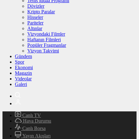
Tenis İddaa Programı
Dövizler
Kripto Paralar
Hisseler
Pariteler
Altınlar
Vizyondaki Filmler
Haftanın Filmleri
Popüler Fragmanlar
Vizyon Takvimi
Gündem
Spor
Ekonomi
Magazin
Videolar
Galeri
Canlı TV
Hava Durumu
Canlı Borsa
Yayın Akışları