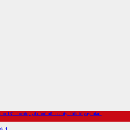
ın 181. kuruluş yıl dönümü hasebiyle bildiri yayımladı
leri