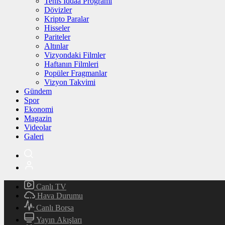
Tenis İddaa Programı
Dövizler
Kripto Paralar
Hisseler
Pariteler
Altınlar
Vizyondaki Filmler
Haftanın Filmleri
Popüler Fragmanlar
Vizyon Takvimi
Gündem
Spor
Ekonomi
Magazin
Videolar
Galeri
Canlı TV
Hava Durumu
Canlı Borsa
Yayın Akışları