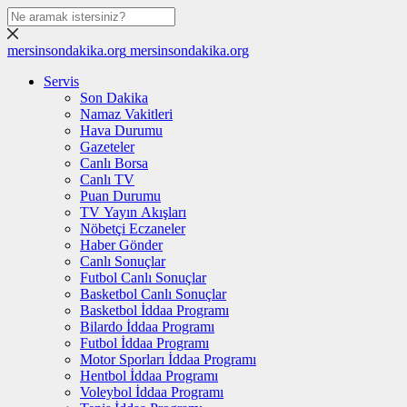
mersinsondakika.org
mersinsondakika.org
Servis
Son Dakika
Namaz Vakitleri
Hava Durumu
Gazeteler
Canlı Borsa
Canlı TV
Puan Durumu
TV Yayın Akışları
Nöbetçi Eczaneler
Haber Gönder
Canlı Sonuçlar
Futbol Canlı Sonuçlar
Basketbol Canlı Sonuçlar
Basketbol İddaa Programı
Bilardo İddaa Programı
Futbol İddaa Programı
Motor Sporları İddaa Programı
Hentbol İddaa Programı
Voleybol İddaa Programı