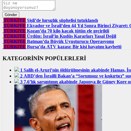
TÜRKIYE
Şişli’de hırsızlık şüphelisi tutuklandı
TÜRKIYE
Ekvador ve İsrail’den 44 Yıl Sonra Birinci Ziyaret: G
TÜRKIYE
Kozan’da 70 kilo kaçak tütün ele geçirildi
TÜRKIYE
Ürdün: İsrail’in Kudüs Kararları Yasal Değil
TÜRKIYE
Batman’da Büyük Uyuşturucu Operasyonu
TÜRKIYE
Bursa’da ATV kazası: Bir kişi hayatını kaybetti
KATEGORİNİN POPÜLERLERİ
1
Salih el-Aruri’nin öldürülmesinin akabinde Hamas, İsra
2
ABD’den İsrailli Bakan’a “Sorumsuz ve kışkırtıcı” suçl
3
7,6’lık sarsıntının akabinde Japonya ile Güney Kore or