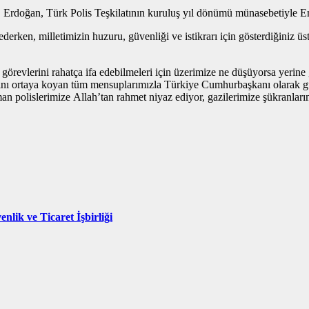
, Erdoğan, Türk Polis Teşkilatının kuruluş yıl dönümü münasebetiyle 
erken, milletimizin huzuru, güvenliği ve istikrarı için gösterdiğiniz üs
örevlerini rahatça ifa edebilmeleri için üzerimize ne düşüyorsa yerine 
ını ortaya koyan tüm mensuplarımızla Türkiye Cumhurbaşkanı olarak gu
man polislerimize Allah’tan rahmet niyaz ediyor, gazilerimize şükranl
nlik ve Ticaret İşbirliği