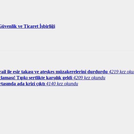
üvenlik ve Ticaret İşbirliği
il ile esir takası ve ateşkes müzakerelerini durdurdu
4219 kez ok
aması! Tıpkı sertlikte karşılık geldi
4209 kez okundu
tasında ada krizi çıktı
4140 kez okundu