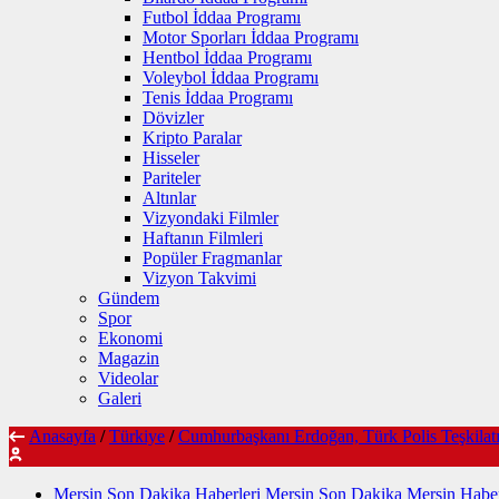
Futbol İddaa Programı
Motor Sporları İddaa Programı
Hentbol İddaa Programı
Voleybol İddaa Programı
Tenis İddaa Programı
Dövizler
Kripto Paralar
Hisseler
Pariteler
Altınlar
Vizyondaki Filmler
Haftanın Filmleri
Popüler Fragmanlar
Vizyon Takvimi
Gündem
Spor
Ekonomi
Magazin
Videolar
Galeri
Anasayfa
/
Türkiye
/
Cumhurbaşkanı Erdoğan, Türk Polis Teşkilatın
Mersin Son Dakika Haberleri Mersin Son Dakika Mersin Haber