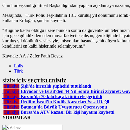
Cumhurbaşkanlığı İrtibat Başkanlığından yapılan açıklamaya nazaran
Mesajında, “Türk Polis Teşkilatının 181. kuruluş yıl dönümünü idrak ed
kullanan Erdoğan, şunları kaydetti:
“Bugüne kadar olduğu üzere bundan sonra da güvenlik ünitelerimizin g
için gece gündüz demeden muvaffakiyetle çalışan, gerektiğinde hayat
kuruluş yıl dönümü vesilesiyle, misyonları başında şehit düşen kahra
kendilerini en kalbi hislerimle selamlıyorum.”
Kaynak: AA / Zafer Fatih Beyaz
Polis
Türk
SİZİN İÇİN SEÇTİKLERİMİZ
Türkiye
Şişli’de hırsızlık şüphelisi tutuklandı
Türkiye
Ekvador ve İsrail’den 44 Yıl Sonra Birinci Ziyaret: Güve
Türkiye
Kozan’da 70 kilo kaçak tütün ele geçirildi
Türkiye
Ürdün: İsrail’in Kudüs Kararları Yasal Değil
Türkiye
Batman’da Büyük Uyuşturucu Operasyonu
Türkiye
Bursa’da ATV kazası: Bir kişi hayatını kaybetti
YORUMLAR