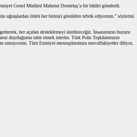
Emniyet Genel Müdürü Mahmut Demirtaş’a bir bildiri gönderdi.
tün uğraşlardan ötürü her birinizi gönülden tebrik ediyorum.” sözlerini
getirerek, her açıdan desteklemeyi sürdüreceğiz. İnsanımızın huzuru
rur duyduğumu tabir etmek isterim. Türk Polis Teşkilatımızın
arımı sunuyorum. Tüm Emniyet mensuplarımıza muvaffakiyetler diliyor,