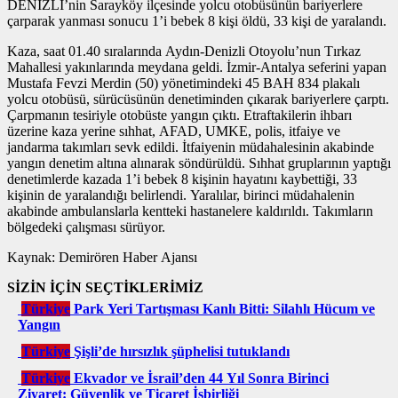
DENİZLİ’nin Sarayköy ilçesinde yolcu otobüsünün bariyerlere
çarparak yanması sonucu 1’i bebek 8 kişi öldü, 33 kişi de yaralandı.
Kaza, saat 01.40 sıralarında Aydın-Denizli Otoyolu’nun Tırkaz
Mahallesi yakınlarında meydana geldi. İzmir-Antalya seferini yapan
Mustafa Fevzi Merdin (50) yönetimindeki 45 BAH 834 plakalı
yolcu otobüsü, sürücüsünün denetiminden çıkarak bariyerlere çarptı.
Çarpmanın tesiriyle otobüste yangın çıktı. Etraftakilerin ihbarı
üzerine kaza yerine sıhhat, AFAD, UMKE, polis, itfaiye ve
jandarma takımları sevk edildi. İtfaiyenin müdahalesinin akabinde
yangın denetim altına alınarak söndürüldü. Sıhhat gruplarının yaptığı
denetimlerde kazada 1’i bebek 8 kişinin hayatını kaybettiği, 33
kişinin de yaralandığı belirlendi. Yaralılar, birinci müdahalenin
akabinde ambulanslarla kentteki hastanelere kaldırıldı. Takımların
bölgedeki çalışması sürüyor.
Kaynak: Demirören Haber Ajansı
SİZİN İÇİN SEÇTİKLERİMİZ
Türkiye
Park Yeri Tartışması Kanlı Bitti: Silahlı Hücum ve
Yangın
Türkiye
Şişli’de hırsızlık şüphelisi tutuklandı
Türkiye
Ekvador ve İsrail’den 44 Yıl Sonra Birinci
Ziyaret: Güvenlik ve Ticaret İşbirliği