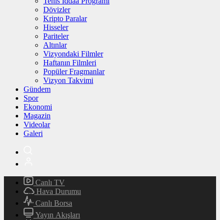
Tenis İddaa Programı
Dövizler
Kripto Paralar
Hisseler
Pariteler
Altınlar
Vizyondaki Filmler
Haftanın Filmleri
Popüler Fragmanlar
Vizyon Takvimi
Gündem
Spor
Ekonomi
Magazin
Videolar
Galeri
Canlı TV
Hava Durumu
Canlı Borsa
Yayın Akışları