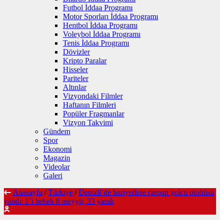
Futbol İddaa Programı
Motor Sporları İddaa Programı
Hentbol İddaa Programı
Voleybol İddaa Programı
Tenis İddaa Programı
Dövizler
Kripto Paralar
Hisseler
Pariteler
Altınlar
Vizyondaki Filmler
Haftanın Filmleri
Popüler Fragmanlar
Vizyon Takvimi
Gündem
Spor
Ekonomi
Magazin
Videolar
Galeri
Anasayfa
/
Türkiye
/
Denizli’de bariyerlere çarpan yolcu otobüsü
yandı: 1’i bebek 8 meyyit, 33 yaralı