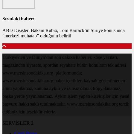
Sıradaki haber:
ABD Dışişleri Bakanı Rubio, Tom Barrack’ın Suriye konusunda
“merkezi muhatap” olduğunu belirtti
Türkiye'den ve Dünya’dan son dakika haberler, köşe yazıları,
magazinden siyasete, spordan seyahate bütün konuların tek adresi
www.mersinsondakika.org platformunda;
www.mersinsondakika.org haber içerikleri kaynak gösterilmeden
alıntı yapılamaz, kanuna aykırı ve izinsiz olarak kopyalanamaz,
başka yerde yayınlanamaz. Aykırı işlem yapan kişi/kişiler için yasal
başvuru hakkı saklı tutulmaktadır. www.mersinsondakika.org tercih
ettiğiniz için teşekkür ederiz.
SERVİSLER 2
Canlı Borsa