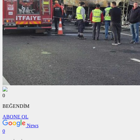
0
BEĞENDİM
ABONE OL
News
0