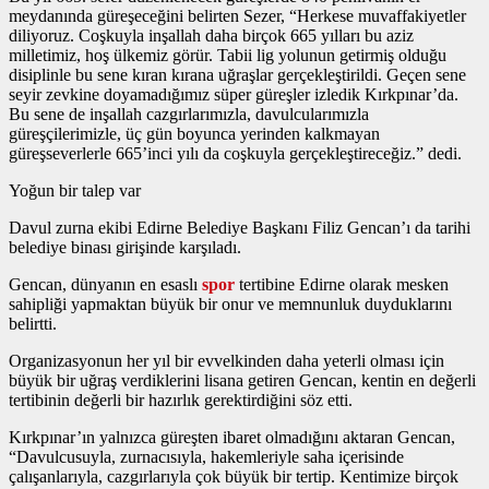
meydanında güreşeceğini belirten Sezer, “Herkese muvaffakiyetler
diliyoruz. Coşkuyla inşallah daha birçok 665 yılları bu aziz
milletimiz, hoş ülkemiz görür. Tabii lig yolunun getirmiş olduğu
disiplinle bu sene kıran kırana uğraşlar gerçekleştirildi. Geçen sene
seyir zevkine doyamadığımız süper güreşler izledik Kırkpınar’da.
Bu sene de inşallah cazgırlarımızla, davulcularımızla
güreşçilerimizle, üç gün boyunca yerinden kalkmayan
güreşseverlerle 665’inci yılı da coşkuyla gerçekleştireceğiz.” dedi.
Yoğun bir talep var
Davul zurna ekibi Edirne Belediye Başkanı Filiz Gencan’ı da tarihi
belediye binası girişinde karşıladı.
Gencan, dünyanın en esaslı
spor
tertibine Edirne olarak mesken
sahipliği yapmaktan büyük bir onur ve memnunluk duyduklarını
belirtti.
Organizasyonun her yıl bir evvelkinden daha yeterli olması için
büyük bir uğraş verdiklerini lisana getiren Gencan, kentin en değerli
tertibinin değerli bir hazırlık gerektirdiğini söz etti.
Kırkpınar’ın yalnızca güreşten ibaret olmadığını aktaran Gencan,
“Davulcusuyla, zurnacısıyla, hakemleriyle saha içerisinde
çalışanlarıyla, cazgırlarıyla çok büyük bir tertip. Kentimize birçok