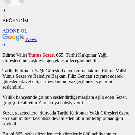
0
BEĞENDİM
ABONE OL
News
0
Edirne Valisi
Yunus Sezer
, 665. Tarihi Kırkpınar Yağlı
Güreşleri’nin coşkuyla gerçekleştirileceğini belirtti.
Tarihi Kırkpınar Yağlı Güreşleri davul zurna takımı, Edirne Valisi
Yunus Sezer ve Belediye Başkanı Filiz Gencan’ı ziyaret ederek
güreşlere davet etti, er meydanının vazgeçilmezi ezgilerini
seslendirdi.
Valilik bahçesinde grubun seslendirdiği marşlara eşlik eden Sezer,
grup şefi Fahrettin Zurnacı’ya bahşiş verdi.
Sezer, gazetecilere, dünyada Tarihi Kırkpınar Yağlı Güreşleri üzere
en uzun mühlet kesintisiz devam eden öbür bir tertip olmadığını
söyledi.
Bu yıl 665. sefer düzenlenecek güreşlerde 840 pehlivanın er