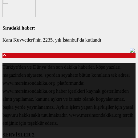
Sıradaki haber:
Kara Kuvvetleri’nin 2235. yılı İstanbul’da kutlandı
Türkiye'den ve Dünya’dan son dakika haberler, köşe yazıları,
magazinden siyasete, spordan seyahate bütün konuların tek adresi
www.mersinsondakika.org platformunda;
www.mersinsondakika.org haber içerikleri kaynak gösterilmeden
alıntı yapılamaz, kanuna aykırı ve izinsiz olarak kopyalanamaz,
başka yerde yayınlanamaz. Aykırı işlem yapan kişi/kişiler için yasal
başvuru hakkı saklı tutulmaktadır. www.mersinsondakika.org tercih
ettiğiniz için teşekkür ederiz.
SERVİSLER 2