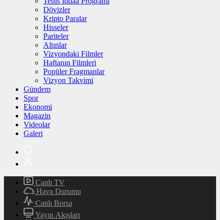
Tenis İddaa Programı
Dövizler
Kripto Paralar
Hisseler
Pariteler
Altınlar
Vizyondaki Filmler
Haftanın Filmleri
Popüler Fragmanlar
Vizyon Takvimi
Gündem
Spor
Ekonomi
Magazin
Videolar
Galeri
Canlı TV
Hava Durumu
Canlı Borsa
Yayın Akışları