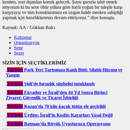
kentten, yurt dışından konuk gelecek. Şunu gururla tabir etmek
istiyorum ki bu sene öbür yıllara göre hayli yoğun bir taleple karşı
karşıyayız ve tüm konuklarımıza en uygun halde mesken sahipliği
yapmak için hazırlıklarımızı devam ettiriyoruz.” diye konuştu.
Kaynak: AA / Gökhan Balcı
Kırkpınar
Organizasyon
Sene
Sezer
SİZİN İÇİN SEÇTİKLERİMİZ
Türkiye
Park Yeri Tartışması Kanlı Bitti: Silahlı Hücum ve
Yangın
Türkiye
Şişli’de hırsızlık şüphelisi tutuklandı
Türkiye
Ekvador ve İsrail’den 44 Yıl Sonra Birinci
Ziyaret: Güvenlik ve Ticaret İşbirliği
Türkiye
Kozan’da 70 kilo kaçak tütün ele geçirildi
Türkiye
Ürdün: İsrail’in Kudüs Kararları Yasal Değil
Türkiye
Batman’da Büyük Uyuşturucu Operasyonu