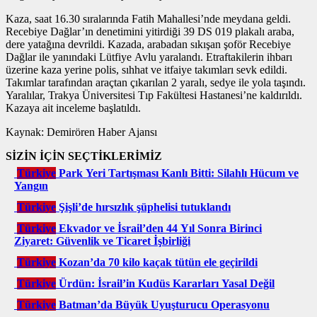
Kaza, saat 16.30 sıralarında Fatih Mahallesi’nde meydana geldi.
Recebiye Dağlar’ın denetimini yitirdiği 39 DS 019 plakalı araba,
dere yatağına devrildi. Kazada, arabadan sıkışan şoför Recebiye
Dağlar ile yanındaki Lütfiye Avlu yaralandı. Etraftakilerin ihbarı
üzerine kaza yerine polis, sıhhat ve itfaiye takımları sevk edildi.
Takımlar tarafından araçtan çıkarılan 2 yaralı, sedye ile yola taşındı.
Yaralılar, Trakya Üniversitesi Tıp Fakültesi Hastanesi’ne kaldırıldı.
Kazaya ait inceleme başlatıldı.
Kaynak: Demirören Haber Ajansı
SİZİN İÇİN SEÇTİKLERİMİZ
Türkiye
Park Yeri Tartışması Kanlı Bitti: Silahlı Hücum ve
Yangın
Türkiye
Şişli’de hırsızlık şüphelisi tutuklandı
Türkiye
Ekvador ve İsrail’den 44 Yıl Sonra Birinci
Ziyaret: Güvenlik ve Ticaret İşbirliği
Türkiye
Kozan’da 70 kilo kaçak tütün ele geçirildi
Türkiye
Ürdün: İsrail’in Kudüs Kararları Yasal Değil
Türkiye
Batman’da Büyük Uyuşturucu Operasyonu