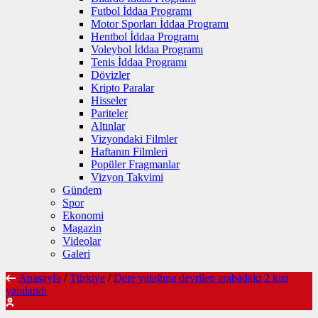
Futbol İddaa Programı
Motor Sporları İddaa Programı
Hentbol İddaa Programı
Voleybol İddaa Programı
Tenis İddaa Programı
Dövizler
Kripto Paralar
Hisseler
Pariteler
Altınlar
Vizyondaki Filmler
Haftanın Filmleri
Popüler Fragmanlar
Vizyon Takvimi
Gündem
Spor
Ekonomi
Magazin
Videolar
Galeri
Anasayfa
/
Türkiye
/
Dere yatağına devrilen arabadaki 2 kişi
yaralandı