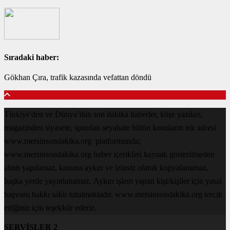
Sıradaki haber:
Gökhan Çıra, trafik kazasında vefattan döndü
Türkiye'den ve Dünya’dan son dakika haberler, köşe yazıları,
magazinden siyasete, spordan seyahate bütün konuların tek adresi
www.mersinsondakika.org platformunda;
www.mersinsondakika.org haber içerikleri kaynak gösterilmeden
alıntı yapılamaz, kanuna aykırı ve izinsiz olarak kopyalanamaz,
başka yerde yayınlanamaz. Aykırı işlem yapan kişi/kişiler için yasal
başvuru hakkı saklı tutulmaktadır. www.mersinsondakika.org tercih
ettiğiniz için teşekkür ederiz.
SERVİSLER 2