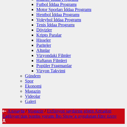
Futbol İddaa Programı
Motor Sporları İddaa Programı
Hentbol İddaa Programı
Voleybol İddaa Programı
Tenis İddaa Programı
Dövizler
Kripto Paralar
Hisseler
Pariteler
Altınlar
Vizyondaki Filmler
Haftanın Filmleri
Popüler Fragmanlar
Vizyon Takvimi
Gündem
Spor
Ekonomi
Magazin
Videolar
Galeri
Anasayfa
/
Magazin
/
Enflasyon sayılarını gören Armağan
Çağlayan’dan bomba yorum: İbo Show’a uygulanan filtre üzere