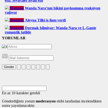
etti! Seyirciler isyan etti
Magazin
Wanda Nara’nın bikini paylaşımına reaksiyon
yağıyor
Magazin
Aleyna Tilki iş ilanı verdi
Magazin
Durmak bilmiyor: Wanda Nara ve L-Gante
romantik tatilde
YORUMLAR
Gönder
En az 10 karakter gerekli
Gönderdiğiniz yorum
moderasyon
ekibi tarafından incelendikten
sonra yayınlanacaktır.