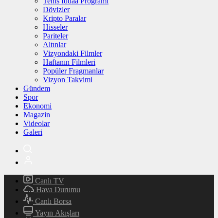
Tenis İddaa Programı
Dövizler
Kripto Paralar
Hisseler
Pariteler
Altınlar
Vizyondaki Filmler
Haftanın Filmleri
Popüler Fragmanlar
Vizyon Takvimi
Gündem
Spor
Ekonomi
Magazin
Videolar
Galeri
Canlı TV
Hava Durumu
Canlı Borsa
Yayın Akışları