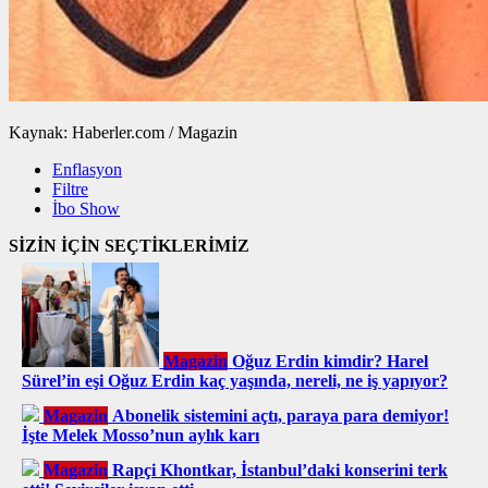
Kaynak: Haberler.com / Magazin
Enflasyon
Filtre
İbo Show
SİZİN İÇİN SEÇTİKLERİMİZ
Magazin
Oğuz Erdin kimdir? Harel
Sürel’in eşi Oğuz Erdin kaç yaşında, nereli, ne iş yapıyor?
Magazin
Abonelik sistemini açtı, paraya para demiyor!
İşte Melek Mosso’nun aylık karı
Magazin
Rapçi Khontkar, İstanbul’daki konserini terk