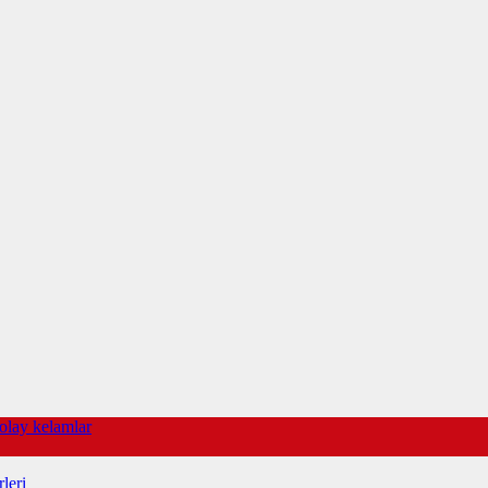
olay kelamlar
leri