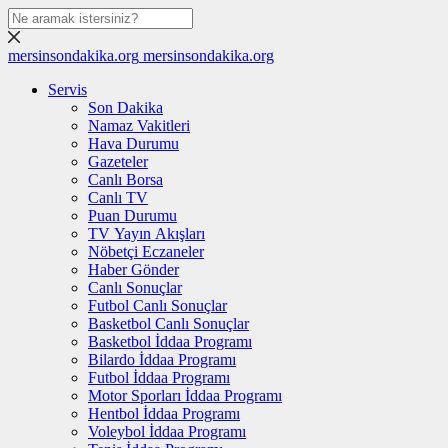
mersinsondakika.org
mersinsondakika.org
Servis
Son Dakika
Namaz Vakitleri
Hava Durumu
Gazeteler
Canlı Borsa
Canlı TV
Puan Durumu
TV Yayın Akışları
Nöbetçi Eczaneler
Haber Gönder
Canlı Sonuçlar
Futbol Canlı Sonuçlar
Basketbol Canlı Sonuçlar
Basketbol İddaa Programı
Bilardo İddaa Programı
Futbol İddaa Programı
Motor Sporları İddaa Programı
Hentbol İddaa Programı
Voleybol İddaa Programı