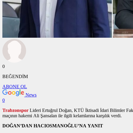
0
BEĞENDİM
ABONE OL
News
0
Trabzonspor
Lideri Ertuğrul Doğan, KTÜ İktisadi İdari Bilimler Fa
maçının hakemi Ali Şansalan ile ilgili kelamlarına karşılık verdi.
DOĞAN’DAN HACIOSMANOĞLU’NA YANIT