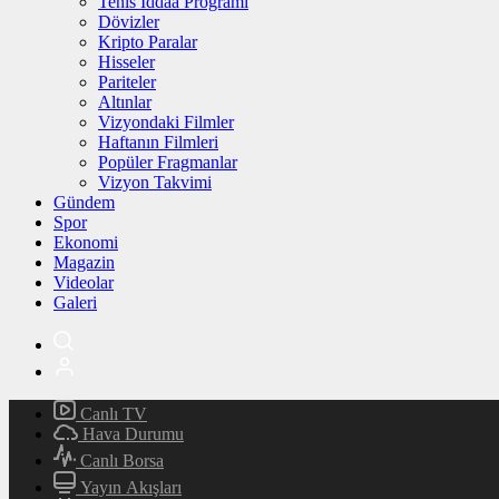
Tenis İddaa Programı
Dövizler
Kripto Paralar
Hisseler
Pariteler
Altınlar
Vizyondaki Filmler
Haftanın Filmleri
Popüler Fragmanlar
Vizyon Takvimi
Gündem
Spor
Ekonomi
Magazin
Videolar
Galeri
Canlı TV
Hava Durumu
Canlı Borsa
Yayın Akışları