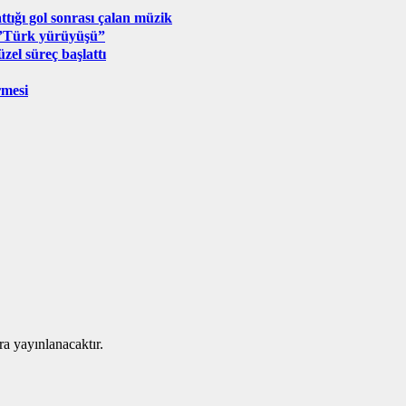
ığı gol sonrası çalan müzik
 ”Türk yürüyüşü”
el süreç başlattı
rmesi
ra yayınlanacaktır.