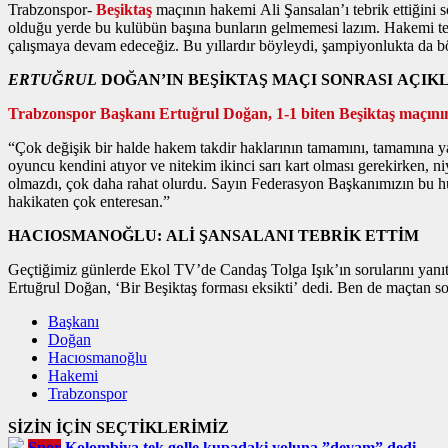
Trabzonspor-
Beşiktaş
maçının hakemi Ali Şansalan’ı tebrik ettiğini
olduğu yerde bu kulübün başına bunların gelmemesi lazım. Hakemi teb
çalışmaya devam edeceğiz. Bu yıllardır böyleydi, şampiyonlukta da b
ERTUĞRUL
DOĞAN’IN BEŞİKTAŞ MAÇI SONRASI AÇI
Trabzonspor Başkanı Ertuğrul Doğan, 1-1 biten Beşiktaş maçının
“Çok değişik bir halde hakem takdir haklarının tamamını, tamamına y
oyuncu kendini atıyor ve nitekim ikinci sarı kart olması gerekirken, n
olmazdı, çok daha rahat olurdu. Sayın Federasyon Başkanımızın bu hu
hakikaten çok enteresan.”
HACIOSMANOĞLU: ALİ ŞANSALANI TEBRİK ETTİM
Geçtiğimiz günlerde Ekol TV’de Candaş Tolga Işık’ın sorularını yan
Ertuğrul Doğan, ‘Bir Beşiktaş forması eksikti’ dedi. Ben de maçtan s
Başkanı
Doğan
Hacıosmanoğlu
Hakemi
Trabzonspor
SİZİN İÇİN SEÇTİKLERİMİZ
Spor
Kolombiya tek golle kupadaki yoluna ”devam” dedi