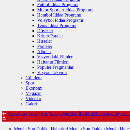
Futbol İddaa Programı
Motor Sporları İddaa Programı
Hentbol İddaa Programı
Voleybol İddaa Programı
Tenis İddaa Programı
Dövizler
Kripto Paralar
Hisseler
Pariteler
Altınlar
Vizyondaki Filmler
Haftanın Filmleri
Popüler Fragmanlar
Vizyon Takvimi
Gündem
Spor
Ekonomi
Magazin
Videolar
Galeri
Anasayfa
/
Spor
/
Ertuğrul Doğan’dan İbrahim Hacıosmanoğlu’na 
Mersin Son Dakika Haberleri Mersin Son Dakika Mersin Haber