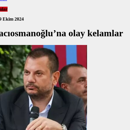
mlar
9 Ekim 2024
cıosmanoğlu’na olay kelamlar