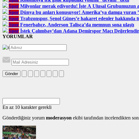
Spor
Milyonlar merak ediyordu! İşte A Ulusal Grubumuzun att
Spor
Dünya bu anları konuşuyor! Amerika’ya damga vuran
Spor
Trabzonspor, Şenol Güneş’e hakaret edenler hakkında tüz
Spor
Fenerbahçe, Anderson Talisca’da memnun sona ulaştı
Spor
İstek Çalımbay’dan Adana Demirspor Maçı Değerlendi
YORUMLAR
Gönder
En az 10 karakter gerekli
Gönderdiğiniz yorum
moderasyon
ekibi tarafından incelendikten son