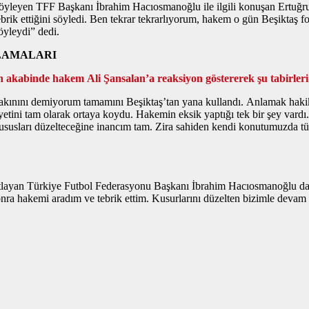
 söyleyen TFF Başkanı İbrahim Hacıosmanoğlu ile ilgili konuşan Ertuğr
rik ettiğini söyledi. Ben tekrar tekrarlıyorum, hakem o gün Beşiktaş 
öyleydi” dedi.
KLAMALARI
 akabinde hakem Ali Şansalan’a reaksiyon göstererek şu tabirleri 
akınını demiyorum tamamını Beşiktaş’tan yana kullandı. Anlamak hakika
iyetini tam olarak ortaya koydu. Hakemin eksik yaptığı tek bir şey vardı
susları düzelteceğine inancım tam. Zira sahiden kendi konutumuzda tüm
ıtlayan Türkiye Futbol Federasyonu Başkanı İbrahim Hacıosmanoğlu da
onra hakemi aradım ve tebrik ettim. Kusurlarını düzelten bizimle devam