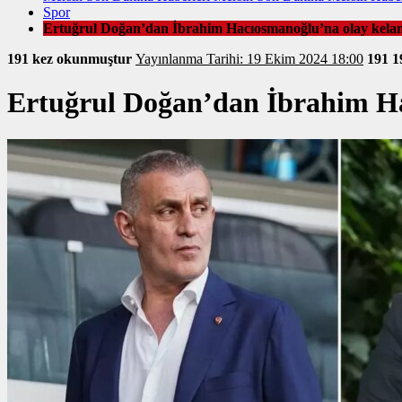
Spor
Ertuğrul Doğan’dan İbrahim Hacıosmanoğlu’na olay kela
191 kez okunmuştur
Yayınlanma Tarihi: 19 Ekim 2024 18:00
191
1
Ertuğrul Doğan’dan İbrahim Ha