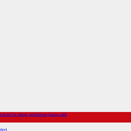
elçisi’ni tekrar gönderme kararı aldı
leri