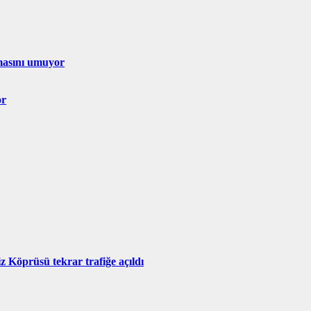
lmasını umuyor
or
z Köprüsü tekrar trafiğe açıldı