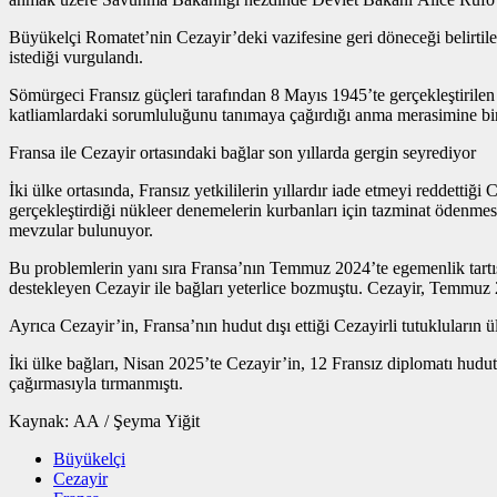
Büyükelçi Romatet’nin Cezayir’deki vazifesine geri döneceği belirtil
istediği vurgulandı.
Sömürgeci Fransız güçleri tarafından 8 Mayıs 1945’te gerçekleştirilen 
katliamlardaki sorumluluğunu tanımaya çağırdığı anma merasimine biri
Fransa ile Cezayir ortasındaki bağlar son yıllarda gergin seyrediyor
İki ülke ortasında, Fransız yetkililerin yıllardır iade etmeyi reddetti
gerçekleştirdiği nükleer denemelerin kurbanları için tazminat ödenmes
mevzular bulunuyor.
Bu problemlerin yanı sıra Fransa’nın Temmuz 2024’te egemenlik tartış
destekleyen Cezayir ile bağları yeterlice bozmuştu. Cezayir, Temmuz 2
Ayrıca Cezayir’in, Fransa’nın hudut dışı ettiği Cezayirli tutukluların
İki ülke bağları, Nisan 2025’te Cezayir’in, 12 Fransız diplomatı hudu
çağırmasıyla tırmanmıştı.
Kaynak: AA / Şeyma Yiğit
Büyükelçi
Cezayir