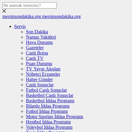
mersinsondakika.org
mersinsondakika.org
Servis
Son Dakika
Namaz Vakitleri
Hava Durumu
Gazeteler
Canlı Borsa
Canlı TV
Puan Durumu
TV Yayın Akışları
Nöbetçi Eczaneler
Haber Gönder
Canlı Sonuçlar
Futbol Canlı Sonuçlar
Basketbol Canlı Sonuçlar
Basketbol İddaa Programı
Bilardo İddaa Programı
Futbol İddaa Programı
Motor Sporları İddaa Programı
Hentbol İddaa Programı
Voleybol İddaa Programı