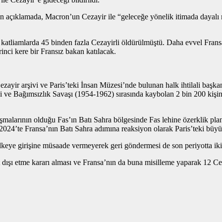
en açıklamada, Macron’un Cezayir ile “geleceğe yönelik itimada dayalı 
katliamlarda 45 binden fazla Cezayirli öldürülmüştü. Daha evvel Fransa’
nci kere bir Fransız bakan katılacak.
ği Cezayir arşivi ve Paris’teki İnsan Müzesi’nde bulunan halk ihtilali baş
i ve Bağımsızlık Savaşı (1954-1962) sırasında kaybolan 2 bin 200 kişinin
malarının olduğu Fas’ın Batı Sahra bölgesinde Fas lehine özerklik plan
024’te Fransa’nın Batı Sahra adımına reaksiyon olarak Paris’teki büyük
 ülkeye girişine müsaade vermeyerek geri göndermesi de son periyotta iki
t dışı etme kararı alması ve Fransa’nın da buna misilleme yaparak 12 Cez