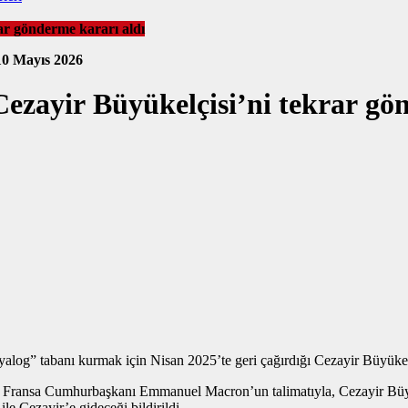
rar gönderme kararı aldı
10 Mayıs 2026
 Cezayir Büyükelçisi’ni tekrar gö
n diyalog” tabanı kurmak için Nisan 2025’te geri çağırdığı Cezayir Büyük
de, Fransa Cumhurbaşkanı Emmanuel Macron’un talimatıyla, Cezayir Büy
 Cezayir’e gideceği bildirildi.