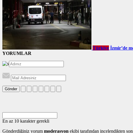
Türkiye
İzmir’de mo
YORUMLAR
Gönder
En az 10 karakter gerekli
Gönderdiğiniz yorum
moderasyon
ekibi tarafından incelendikten son