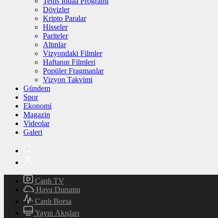
Tenis İddaa Programı
Dövizler
Kripto Paralar
Hisseler
Pariteler
Altınlar
Vizyondaki Filmler
Haftanın Filmleri
Popüler Fragmanlar
Vizyon Takvimi
Gündem
Spor
Ekonomi
Magazin
Videolar
Galeri
Canlı TV
Hava Durumu
Canlı Borsa
Yayın Akışları