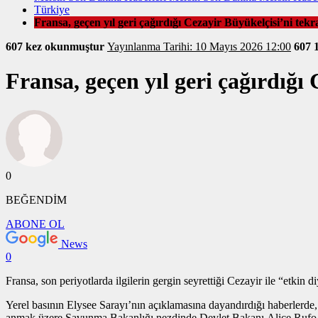
Türkiye
Fransa, geçen yıl geri çağırdığı Cezayir Büyükelçisi’ni tek
607 kez okunmuştur
Yayınlanma Tarihi: 10 Mayıs 2026 12:00
607
Fransa, geçen yıl geri çağırdığı
0
BEĞENDİM
ABONE OL
News
0
Fransa, son periyotlarda ilgilerin gergin seyrettiği Cezayir ile “etki
Yerel basının Elysee Sarayı’nın açıklamasına dayandırdığı haberler
anmak üzere Savunma Bakanlığı nezdinde Devlet Bakanı Alice Rufo ile