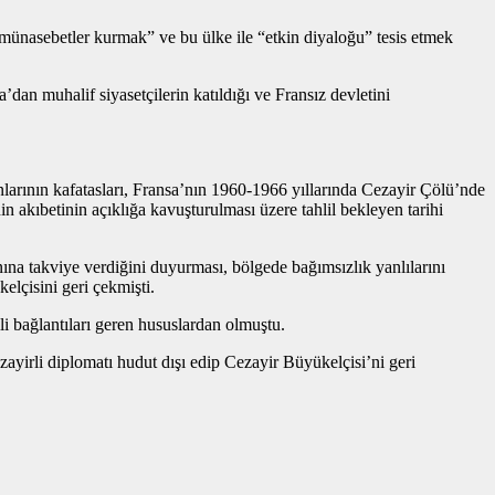
münasebetler kurmak” ve bu ülke ile “etkin diyaloğu” tesis etmek
dan muhalif siyasetçilerin katıldığı ve Fransız devletini
kanlarının kafatasları, Fransa’nın 1960-1966 yıllarında Cezayir Çölü’nde
 akıbetinin açıklığa kavuşturulması üzere tahlil bekleyen tarihi
ına takviye verdiğini duyurması, bölgede bağımsızlık yanlılarını
elçisini geri çekmişti.
li bağlantıları geren hususlardan olmuştu.
ayirli diplomatı hudut dışı edip Cezayir Büyükelçisi’ni geri