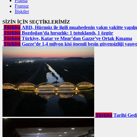
Fransa
Fransız
İlişkiler
SİZİN İÇİN SEÇTİKLERİMİZ
Türkiye
ABD, Hürmüz ile ilgili muahedenin yakın vakitte yapı
Türkiye
Bozdoğan’da hırsızlık: 1 tutuklandı, 1 özgür
Türkiye
Türkiye, Katar ve Mısır’dan Gazze’ye Ortak Kınama
Türkiye
Gazze’de 1,4 milyon kişi önemli besin güvensizliği yaşıy
Türkiye
Tarihi Gedi