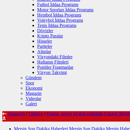
Futbol İddaa Programı
Motor Sporları İddaa Programı
Hentbol İddaa Programı
Voleybol İddaa Programı
Tenis İddaa Programı
Dövizler
Kripto Paralar
Hisseler
Pariteler
Altınlar
Vizyondaki Filmler
Haftanın Filmleri
Popüler Fragmanlar
Vizyon Takvimi
Gündem
Spor
Ekonomi
Magazin
Videolar
Galeri
Anasayfa
/
Türkiye
/
Fransa, geçen yıl geri çağırdığı Cezayir Büyük
Mersin Son Dakika Haberleri Mersin Son Dakika Mersin Haber