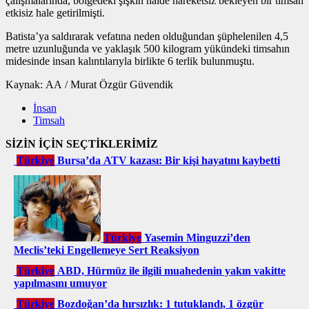
çalışmalarında, bölgedeki şişkin halde hareketsiz bekleyen bir timsah
etkisiz hale getirilmişti.
Batista’ya saldırarak vefatına neden olduğundan şüphelenilen 4,5
metre uzunluğunda ve yaklaşık 500 kilogram yükündeki timsahın
midesinde insan kalıntılarıyla birlikte 6 terlik bulunmuştu.
Kaynak: AA / Murat Özgür Güvendik
İnsan
Timsah
SİZİN İÇİN SEÇTİKLERİMİZ
Türkiye
Bursa’da ATV kazası: Bir kişi hayatını kaybetti
Türkiye
Yasemin Minguzzi’den
Meclis’teki Engellemeye Sert Reaksiyon
Türkiye
ABD, Hürmüz ile ilgili muahedenin yakın vakitte
yapılmasını umuyor
Türkiye
Bozdoğan’da hırsızlık: 1 tutuklandı, 1 özgür