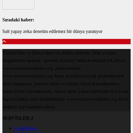
Sıradaki haber:
Salt yapay zeka denetim edilemez bir dünya yaratıyor
Türkiye'den ve Dünya’dan son dakika haberler, köşe yazıları,
magazinden siyasete, spordan seyahate bütün konuların tek adresi
www.mersinsondakika.org platformunda;
www.mersinsondakika.org haber içerikleri kaynak gösterilmeden
alıntı yapılamaz, kanuna aykırı ve izinsiz olarak kopyalanamaz,
başka yerde yayınlanamaz. Aykırı işlem yapan kişi/kişiler için yasal
başvuru hakkı saklı tutulmaktadır. www.mersinsondakika.org tercih
ettiğiniz için teşekkür ederiz.
SERVİSLER 2
Canlı Borsa