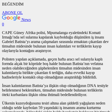
BEĞENDİM
ABONE OL
News
0
CAPE Güney Afrika polisi, Mpumalanga eyaletindeki Komati
Irmağı’nda sel sularına kapılarak kaybolduğu düşünülen iş insanı
Gabriel Batista’yı arama çalışmaları sırasında ırmaktan çıkarılan dev
timsahın midesinde bulunan insan kalıntıları ve terliklerin kayıp
olaylarıyla kontağını araştırıyor.
Polisten yapılan açıklamada, geçen hafta aracı sel sularıyla kaplı
formda alçak bir köprüde boş halde bulunan Batista’nın vefatına
neden olabileceğinden şüphelenilen timsahın midesinden insan
kalıntılarıyla birlikte çıkarılan 6 terliğin, daha evvelki kayıp
hadiseleriyle kontaklı olup olmadığının araştırıldığı bildirildi.
İnsan kalıntılarının Batista’ya ilişkin olup olmadığının DNA testiyle
belirlenmesi beklenirken, timsahın midesinde bulunan terliklerin
öteki kurbanlara ilişkin olma ihtimali bedellendiriliyor.
Ülkenin kuzeydoğusunu tesiri altına alan şiddetli yağışların neden
olduğu selde kaybolan 59 yaşındaki iş insanını arama kurtarma