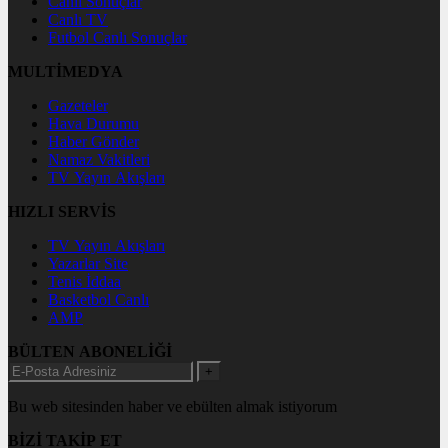
Canlı Sonuçlar
Canlı TV
Futbol Canlı Sonuçlar
MULTİMEDYA
Gazeteler
Hava Durumu
Haber Gönder
Namaz Vakitleri
TV Yayın Akışları
HIZLI SERVİS
TV Yayın Akışları
Yazarlar Site
Tenis İddaa
Basketbol Canlı
AMP
BÜLTEN ABONELİĞİ
+
Bu web sitesinden haber ve ebülten almak istiyorum
BİZİ TAKİP ET