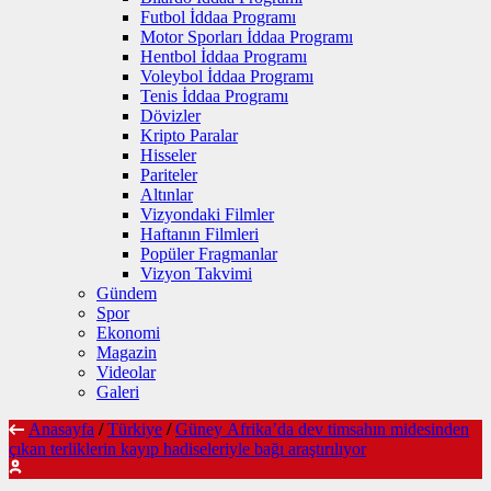
Futbol İddaa Programı
Motor Sporları İddaa Programı
Hentbol İddaa Programı
Voleybol İddaa Programı
Tenis İddaa Programı
Dövizler
Kripto Paralar
Hisseler
Pariteler
Altınlar
Vizyondaki Filmler
Haftanın Filmleri
Popüler Fragmanlar
Vizyon Takvimi
Gündem
Spor
Ekonomi
Magazin
Videolar
Galeri
Anasayfa
/
Türkiye
/
Güney Afrika’da dev timsahın midesinden
çıkan terliklerin kayıp hadiseleriyle bağı araştırılıyor