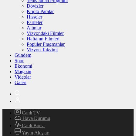
Tenis İddaa Programı
Dövizler
Kripto Paralar
Hisseler
Pariteler
Altınlar
Vizyondaki Filmler
Haftanın Filmleri
Popüler Fragmanlar
Vizyon Takvimi
Gündem
Spor
Ekonomi
Magazin
Videolar
Galeri
Canlı TV
Hava Durumu
Canlı Borsa
Yayın Akışları