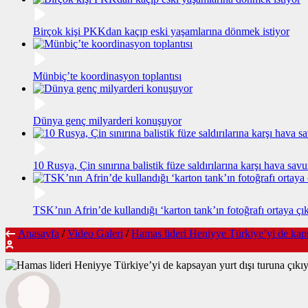
Birçok kişi PKKdan kaçıp eski yaşamlarına dönmek istiyor
Münbiç’te koordinasyon toplantısı
Dünya genç milyarderi konuşuyor
10 Rusya, Çin sınırına balistik füze saldırılarına karşı hava sa
TSK’nın Afrin’de kullandığı ‘karton tank’ın fotoğrafı ortaya çık
Anasayfa
/
Video Galeri
/
Hamas lideri Heniyye Türkiye’yi de kaps