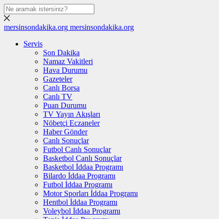
mersinsondakika.org
mersinsondakika.org
Servis
Son Dakika
Namaz Vakitleri
Hava Durumu
Gazeteler
Canlı Borsa
Canlı TV
Puan Durumu
TV Yayın Akışları
Nöbetçi Eczaneler
Haber Gönder
Canlı Sonuçlar
Futbol Canlı Sonuçlar
Basketbol Canlı Sonuçlar
Basketbol İddaa Programı
Bilardo İddaa Programı
Futbol İddaa Programı
Motor Sporları İddaa Programı
Hentbol İddaa Programı
Voleybol İddaa Programı