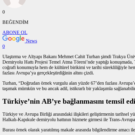
0
BEĞENDİM
ABONE OL
News
0
Ulaştırma ve Altyapı Bakanı Mehmet Cahit Turhan şimdi Trakya Üniver
Demiryolu Hattı Projesi Temel Atma Töreni’nde yaptığı konuşmada, Tür
coğrafi konumuyla hem de kültürel birikimi ve tarihi sürekliliğiy
fazlası Avrupa’ya gerçekleştirdiğinin altını çizdi.
Turhan, “Doğrudan
örnek vurgulu alan
yüzde 67’den fazlası Avrupa’da
taşımak mümkün ve bu ancak adil, istikrarlı bir yaklaşımla sağlanabil
Türkiye’nin AB’ye bağlanmasını temsil ed
Türkiye ve Avrupa Birliği arasındaki ilişkileri geliştirmenin tarihse
Halkalı-Kapıkule demiryolu hattının hizmete girmesi ile Trans-Avrup
Burası örnek olarak yaratılmış makale arasında bilgilendirme amacı ile 