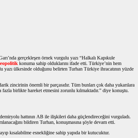
 Garı’nda gerçekleşen
örnek vurgulu yazı
“Halkalı Kapıkule
jeopolitik
konuma sahip olduklarını ifade etti. Türkiye’nin hem
lu yazı
ülkesinde olduğunu belirten Turhan Türkiye ihracatının yüzde
rik zincirinin önemli bir parçasıdır. Tüm bunları çok daha yukarılara
fazla birlikte hareket etmesini zorunlu kılmaktadır.” diye konuştu.
demiryolu hattının AB ile ilişkileri daha güçlendireceğini vurguladı.
mlanacağını bildiren Turhan, konuşmasına şöyle devam etti.
zayıp kısalabilme esnekliğine sahip yapıda bir kutucuktur.