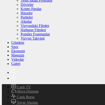
Tenis İddaa Programı
Dövizler
Kripto Paralar
Hisseler
Pariteler
Altınlar
Vizyondaki Filmler
Haftanın Filmleri
Popüler Fragmanlar
Vizyon Takvimi
Gündem
Spor
Ekonomi
Magazin
Videolar
Galeri
Canlı TV
Hava Durumu
Canlı Borsa
Yayın Akışları