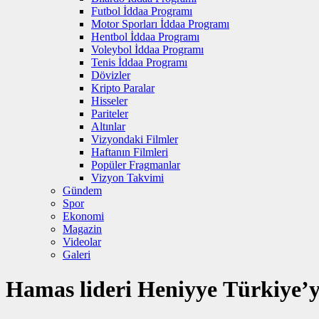
Futbol İddaa Programı
Motor Sporları İddaa Programı
Hentbol İddaa Programı
Voleybol İddaa Programı
Tenis İddaa Programı
Dövizler
Kripto Paralar
Hisseler
Pariteler
Altınlar
Vizyondaki Filmler
Haftanın Filmleri
Popüler Fragmanlar
Vizyon Takvimi
Gündem
Spor
Ekonomi
Magazin
Videolar
Galeri
Hamas lideri Heniyye Türkiye’yi