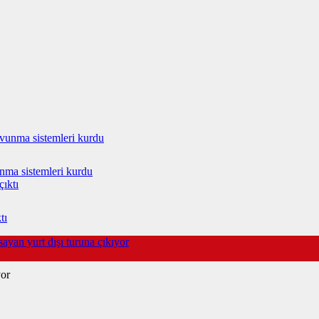
vunma sistemleri kurdu
tı
ayan yurt dışı turuna çıkıyor