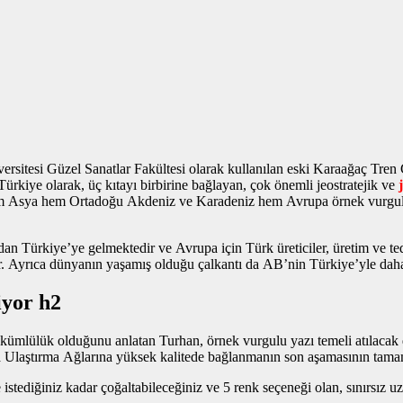
sitesi Güzel Sanatlar Fakültesi olarak kullanılan eski Karaağaç Tren
kiye olarak, üç kıtayı birbirine bağlayan, çok önemli jeostratejik ve
le hem Asya hem Ortadoğu Akdeniz ve Karadeniz hem Avrupa
örnek vurgu
n Türkiye’ye gelmektedir ve Avrupa için Türk üreticiler, üretim ve teda
ir. Ayrıca dünyanın yaşamış olduğu çalkantı da AB’nin Türkiye’yle daha 
iyor h2
l yükümlülük olduğunu anlatan Turhan,
örnek vurgulu yazı
temeli atılacak 
a Ulaştırma Ağlarına yüksek kalitede bağlanmanın son aşamasının tama
istediğiniz kadar çoğaltabileceğiniz ve 5 renk seçeneği olan, sınırsız u