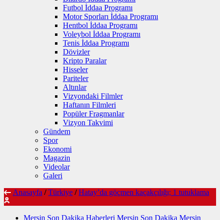
Futbol İddaa Programı
Motor Sporları İddaa Programı
Hentbol İddaa Programı
Voleybol İddaa Programı
Tenis İddaa Programı
Dövizler
Kripto Paralar
Hisseler
Pariteler
Altınlar
Vizyondaki Filmler
Haftanın Filmleri
Popüler Fragmanlar
Vizyon Takvimi
Gündem
Spor
Ekonomi
Magazin
Videolar
Galeri
Anasayfa
/
Türkiye
/
Hatay’da göçmen kaçakçılığı; 1 tutuklama
Mersin Son Dakika Haberleri Mersin Son Dakika Mersin