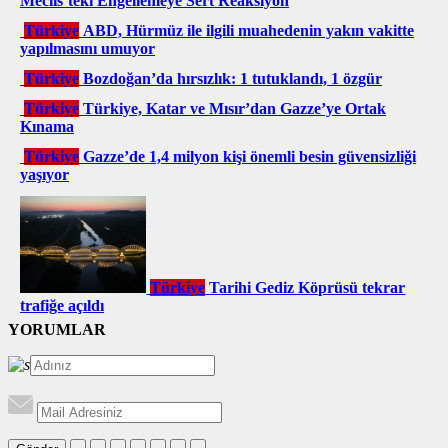
Meclis’teki Engellemeye Sert Reaksiyon
Türkiye
ABD, Hürmüz ile ilgili muahedenin yakın vakitte
yapılmasını umuyor
Türkiye
Bozdoğan’da hırsızlık: 1 tutuklandı, 1 özgür
Türkiye
Türkiye, Katar ve Mısır’dan Gazze’ye Ortak
Kınama
Türkiye
Gazze’de 1,4 milyon kişi önemli besin güvensizliği
yaşıyor
Türkiye
Tarihi Gediz Köprüsü tekrar
trafiğe açıldı
YORUMLAR