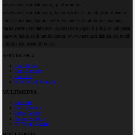
www.mersinsondakika.org platformunda;
www.mersinsondakika.org haber içerikleri kaynak gösterilmeden
alıntı yapılamaz, kanuna aykırı ve izinsiz olarak kopyalanamaz,
başka yerde yayınlanamaz. Aykırı işlem yapan kişi/kişiler için yasal
başvuru hakkı saklı tutulmaktadır. www.mersinsondakika.org tercih
ettiğiniz için teşekkür ederiz.
SERVİSLER 2
Canlı Borsa
Canlı Sonuçlar
Canlı TV
Futbol Canlı Sonuçlar
MULTİMEDYA
Gazeteler
Hava Durumu
Haber Gönder
Namaz Vakitleri
TV Yayın Akışları
HIZLI SERVİS