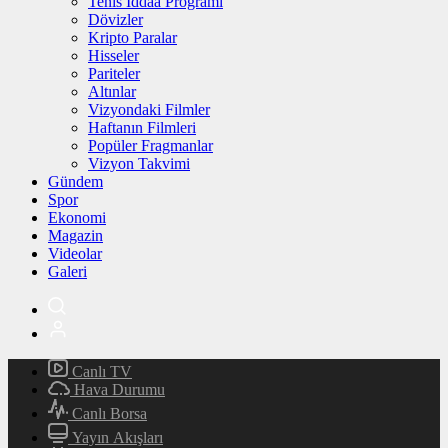
Tenis İddaa Programı
Dövizler
Kripto Paralar
Hisseler
Pariteler
Altınlar
Vizyondaki Filmler
Haftanın Filmleri
Popüler Fragmanlar
Vizyon Takvimi
Gündem
Spor
Ekonomi
Magazin
Videolar
Galeri
Canlı TV
Hava Durumu
Canlı Borsa
Yayın Akışları