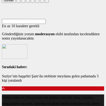
Gönder
En az 10 karakter gerekli
Gönderdiğiniz yorum
moderasyon
ekibi tarafından incelendikten
sonra yayınlanacaktır.
Sıradaki haber:
Suriye’nin başşehri Şam’da otobüste meydana gelen patlamada 5
kişi yaralandı
Türkiye'den ve Dünya’dan son dakika haberler, köşe yazıları,
magazinden siyasete, spordan seyahate bütün konuların tek adresi