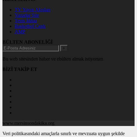
TV Yayın Akışları
Yazarlar Site
Tenis İddaa
Basketbol Canlı
AMP
BÜLTEN ABONELİĞİ
+
Bu web sitesinden haber ve ebülten almak istiyorum
BİZİ TAKİP ET
www.mersinsondakika.org
Veri politikasındaki amaçlarla sınırlı ve mevzuata uygun şekilde