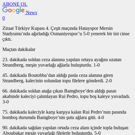
ABONE OL
News
0
Ziraat Türkiye Kupası 4. Çeşit maçında Hatayspor Mersin
Stadyumu’nda ağırladığı Osmaniyespor’u 5-0 yenerek bir üst cinse
çıktı.
Maçtan dakikalar
23. dakikada soldan ceza alanına yapılan ortaya ayağını uzatan
Strandberg, meşin yuvarlağı ağlarla buluşturdu. 1-0
45. dakikada Boutobba’dan aldığı pasla ceza alanına giren
Strandberg, kalecinin solundan topu filelere gönderdi. 2-0
66. dakikada soldan atağa çıkan Bamgboye’den aldığı pasın
akabinde kaleciyi çalımlayan Rui Pedro, topu boş kaleye yuvarladı.
3-0
75. dakikada kaleciyle karşı karşıya kalan Rui Pedro’nun pasında
bomboş durumda Bamgboye’nin şutu ağlara gitti. 4-0
90. dakikada sağdan yapılan ortada ceza alanı içinde topla buluşan
Aboubakar meşin yuvarlağı filelerle buluşturdu. 5-0