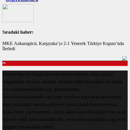
Sıradaki haber:
MKE Ankaragücü, Karşıyaka’yı 2-1 Yenerek Türkiye Kupası’nda
İlerledi
Türkiye'den ve Dünya’dan son dakika haberler, köşe yazıları,
magazinden siyasete, spordan seyahate bütün konuların tek adresi
www.mersinsondakika.org platformunda;
www.mersinsondakika.org haber içerikleri kaynak gösterilmeden
alıntı yapılamaz, kanuna aykırı ve izinsiz olarak kopyalanamaz,
başka yerde yayınlanamaz. Aykırı işlem yapan kişi/kişiler için yasal
başvuru hakkı saklı tutulmaktadır. www.mersinsondakika.org tercih
ettiğiniz için teşekkür ederiz.