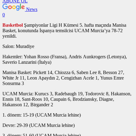
ABONE OL
News
0
Basketbol
Şampiyonlar Ligi H Kümesi 5. hafta maçında Manisa
Basket, konutunda İspanya temsilcisi UCAM Murcia’ya 78-72
yenildi.
Salon: Muradiye
Hakemler: Yohan Rosso (Fransa), Andris Aunkrogers (Letonya),
Saverio Lanzarini (İtalya)
Manisa Basket: Pickett 14, Chiozza 6, Saben Lee 8, Besson 27,
White Jr 11, Leon Apaydın 2, Cengizhan Acele 1, Yunus Emre
Sonsırma 3
UCAM Murcia: Kurucs 3, Radebaugh 19, Todorovic 8, Hakanson,
Ennis 18, Sant-Roos 10, Caupain 6, Brodziansky, Diagne,
Hakanson 12, Birgander 2
1. dönem: 15-19 (UCAM Murcia lehine)
Devre: 29-39 (UCAM Murcia lehine)
3. dönem: 51-60 (UCAM Murcia lehine)