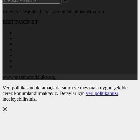
+
Bu web sitesinden haber ve ebülten almak istiyorum
BİZİ TAKİP ET
www.mersinsondakika.org
Veri politikasındaki amaçlarla sınırlı ve mevzuata uygun şekilde
çerez konumlandırmaktayız. Detaylar için
veri politikamızı
inceleyebilirsiniz.