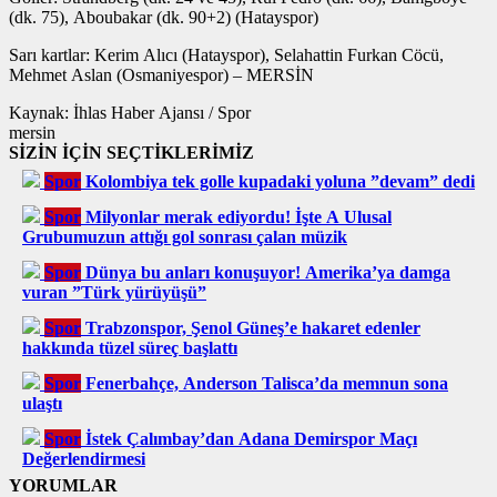
(dk. 75), Aboubakar (dk. 90+2) (Hatayspor)
Sarı kartlar: Kerim Alıcı (Hatayspor), Selahattin Furkan Cöcü,
Mehmet Aslan (Osmaniyespor) – MERSİN
Kaynak: İhlas Haber Ajansı / Spor
mersin
SİZİN İÇİN SEÇTİKLERİMİZ
Spor
Kolombiya tek golle kupadaki yoluna ”devam” dedi
Spor
Milyonlar merak ediyordu! İşte A Ulusal
Grubumuzun attığı gol sonrası çalan müzik
Spor
Dünya bu anları konuşuyor! Amerika’ya damga
vuran ”Türk yürüyüşü”
Spor
Trabzonspor, Şenol Güneş’e hakaret edenler
hakkında tüzel süreç başlattı
Spor
Fenerbahçe, Anderson Talisca’da memnun sona
ulaştı
Spor
İstek Çalımbay’dan Adana Demirspor Maçı
Değerlendirmesi
YORUMLAR