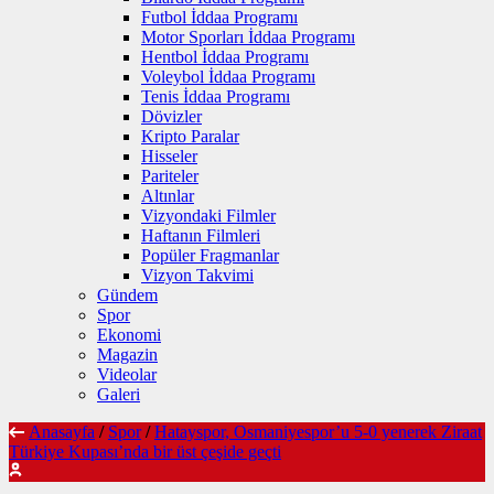
Futbol İddaa Programı
Motor Sporları İddaa Programı
Hentbol İddaa Programı
Voleybol İddaa Programı
Tenis İddaa Programı
Dövizler
Kripto Paralar
Hisseler
Pariteler
Altınlar
Vizyondaki Filmler
Haftanın Filmleri
Popüler Fragmanlar
Vizyon Takvimi
Gündem
Spor
Ekonomi
Magazin
Videolar
Galeri
Anasayfa
/
Spor
/
Hatayspor, Osmaniyespor’u 5-0 yenerek Ziraat
Türkiye Kupası’nda bir üst çeşide geçti