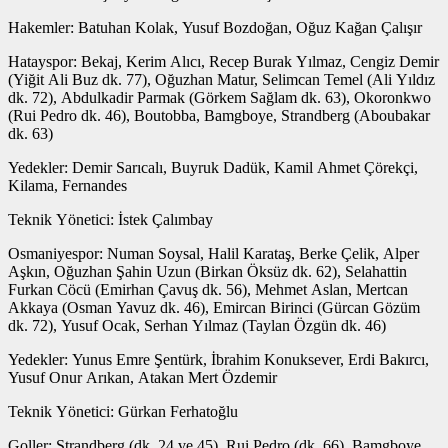
Hakemler: Batuhan Kolak, Yusuf Bozdoğan, Oğuz Kağan Çalışır
Hatayspor: Bekaj, Kerim Alıcı, Recep Burak Yılmaz, Cengiz Demir
(Yiğit Ali Buz dk. 77), Oğuzhan Matur, Selimcan Temel (Ali Yıldız
dk. 72), Abdulkadir Parmak (Görkem Sağlam dk. 63), Okoronkwo
(Rui Pedro dk. 46), Boutobba, Bamgboye, Strandberg (Aboubakar
dk. 63)
Yedekler: Demir Sarıcalı, Buyruk Dadük, Kamil Ahmet Çörekçi,
Kilama, Fernandes
Teknik Yönetici: İstek Çalımbay
Osmaniyespor: Numan Soysal, Halil Karataş, Berke Çelik, Alper
Aşkın, Oğuzhan Şahin Uzun (Birkan Öksüz dk. 62), Selahattin
Furkan Cöcü (Emirhan Çavuş dk. 56), Mehmet Aslan, Mertcan
Akkaya (Osman Yavuz dk. 46), Emircan Birinci (Gürcan Gözüm
dk. 72), Yusuf Ocak, Serhan Yılmaz (Taylan Özgün dk. 46)
Yedekler: Yunus Emre Şentürk, İbrahim Konuksever, Erdi Bakırcı,
Yusuf Onur Arıkan, Atakan Mert Özdemir
Teknik Yönetici: Gürkan Ferhatoğlu
Goller: Strandberg (dk. 24 ve 45), Rui Pedro (dk. 66), Bamgboye