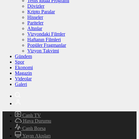
Tenis İddaa Programı
Dövizler
Kripto Paralar
Hisseler
Pariteler
Altınlar
Vizyondaki Filmler
Haftanın Filmleri
Popüler Fragmanlar
Vizyon Takvimi
Gündem
Spor
Ekonomi
Magazin
Videolar
Galeri
Canlı TV
Hava Durumu
Canlı Borsa
Yayın Akışları