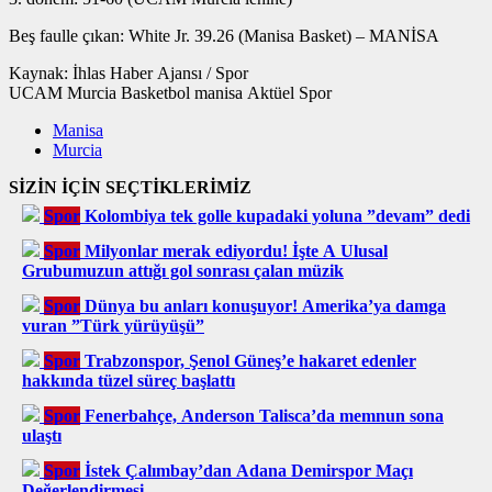
Beş faulle çıkan: White Jr. 39.26 (Manisa Basket) – MANİSA
Kaynak: İhlas Haber Ajansı / Spor
UCAM Murcia Basketbol manisa Aktüel Spor
Manisa
Murcia
SİZİN İÇİN SEÇTİKLERİMİZ
Spor
Kolombiya tek golle kupadaki yoluna ”devam” dedi
Spor
Milyonlar merak ediyordu! İşte A Ulusal
Grubumuzun attığı gol sonrası çalan müzik
Spor
Dünya bu anları konuşuyor! Amerika’ya damga
vuran ”Türk yürüyüşü”
Spor
Trabzonspor, Şenol Güneş’e hakaret edenler
hakkında tüzel süreç başlattı
Spor
Fenerbahçe, Anderson Talisca’da memnun sona
ulaştı
Spor
İstek Çalımbay’dan Adana Demirspor Maçı
Değerlendirmesi