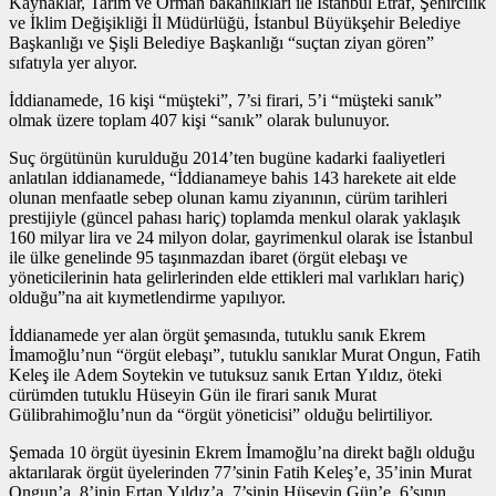
Kaynaklar, Tarım ve Orman bakanlıkları ile İstanbul Etraf, Şehircilik
ve İklim Değişikliği İl Müdürlüğü, İstanbul Büyükşehir Belediye
Başkanlığı ve Şişli Belediye Başkanlığı “suçtan ziyan gören”
sıfatıyla yer alıyor.
İddianamede, 16 kişi “müşteki”, 7’si firari, 5’i “müşteki sanık”
olmak üzere toplam 407 kişi “sanık” olarak bulunuyor.
Suç örgütünün kurulduğu 2014’ten bugüne kadarki faaliyetleri
anlatılan iddianamede, “İddianameye bahis 143 harekete ait elde
olunan menfaatle sebep olunan kamu ziyanının, cürüm tarihleri
prestijiyle (güncel pahası hariç) toplamda menkul olarak yaklaşık
160 milyar lira ve 24 milyon dolar, gayrimenkul olarak ise İstanbul
ile ülke genelinde 95 taşınmazdan ibaret (örgüt elebaşı ve
yöneticilerinin hata gelirlerinden elde ettikleri mal varlıkları hariç)
olduğu”na ait kıymetlendirme yapılıyor.
İddianamede yer alan örgüt şemasında, tutuklu sanık Ekrem
İmamoğlu’nun “örgüt elebaşı”, tutuklu sanıklar Murat Ongun, Fatih
Keleş ile Adem Soytekin ve tutuksuz sanık Ertan Yıldız, öteki
cürümden tutuklu Hüseyin Gün ile firari sanık Murat
Gülibrahimoğlu’nun da “örgüt yöneticisi” olduğu belirtiliyor.
Şemada 10 örgüt üyesinin Ekrem İmamoğlu’na direkt bağlı olduğu
aktarılarak örgüt üyelerinden 77’sinin Fatih Keleş’e, 35’inin Murat
Ongun’a, 8’inin Ertan Yıldız’a, 7’sinin Hüseyin Gün’e, 6’sının