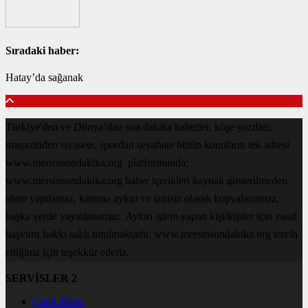
Sıradaki haber:
Hatay’da sağanak
Türkiye'den ve Dünya’dan son dakika haberler, köşe yazıları,
magazinden siyasete, spordan seyahate bütün konuların tek adresi
www.mersinsondakika.org platformunda;
www.mersinsondakika.org haber içerikleri kaynak gösterilmeden
alıntı yapılamaz, kanuna aykırı ve izinsiz olarak kopyalanamaz,
başka yerde yayınlanamaz. Aykırı işlem yapan kişi/kişiler için yasal
başvuru hakkı saklı tutulmaktadır. www.mersinsondakika.org tercih
ettiğiniz için teşekkür ederiz.
SERVİSLER 2
Canlı Borsa