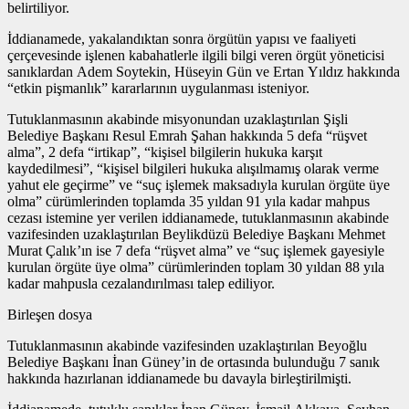
belirtiliyor.
İddianamede, yakalandıktan sonra örgütün yapısı ve faaliyeti
çerçevesinde işlenen kabahatlerle ilgili bilgi veren örgüt yöneticisi
sanıklardan Adem Soytekin, Hüseyin Gün ve Ertan Yıldız hakkında
“etkin pişmanlık” kararlarının uygulanması isteniyor.
Tutuklanmasının akabinde misyonundan uzaklaştırılan Şişli
Belediye Başkanı Resul Emrah Şahan hakkında 5 defa “rüşvet
alma”, 2 defa “irtikap”, “kişisel bilgilerin hukuka karşıt
kaydedilmesi”, “kişisel bilgileri hukuka alışılmamış olarak verme
yahut ele geçirme” ve “suç işlemek maksadıyla kurulan örgüte üye
olma” cürümlerinden toplamda 35 yıldan 91 yıla kadar mahpus
cezası istemine yer verilen iddianamede, tutuklanmasının akabinde
vazifesinden uzaklaştırılan Beylikdüzü Belediye Başkanı Mehmet
Murat Çalık’ın ise 7 defa “rüşvet alma” ve “suç işlemek gayesiyle
kurulan örgüte üye olma” cürümlerinden toplam 30 yıldan 88 yıla
kadar mahpusla cezalandırılması talep ediliyor.
Birleşen dosya
Tutuklanmasının akabinde vazifesinden uzaklaştırılan Beyoğlu
Belediye Başkanı İnan Güney’in de ortasında bulunduğu 7 sanık
hakkında hazırlanan iddianamede bu davayla birleştirilmişti.