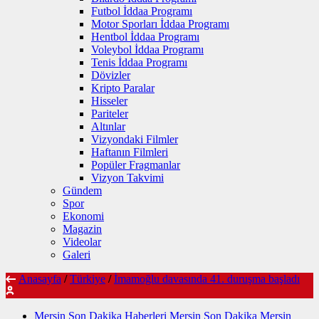
Futbol İddaa Programı
Motor Sporları İddaa Programı
Hentbol İddaa Programı
Voleybol İddaa Programı
Tenis İddaa Programı
Dövizler
Kripto Paralar
Hisseler
Pariteler
Altınlar
Vizyondaki Filmler
Haftanın Filmleri
Popüler Fragmanlar
Vizyon Takvimi
Gündem
Spor
Ekonomi
Magazin
Videolar
Galeri
Anasayfa
/
Türkiye
/
İmamoğlu davasında 41. duruşma başladı
Mersin Son Dakika Haberleri Mersin Son Dakika Mersin