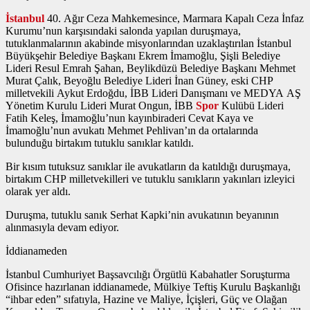
İstanbul
40. Ağır Ceza Mahkemesince, Marmara Kapalı Ceza İnfaz
Kurumu’nun karşısındaki salonda yapılan duruşmaya,
tutuklanmalarının akabinde misyonlarından uzaklaştırılan İstanbul
Büyükşehir Belediye Başkanı Ekrem İmamoğlu, Şişli Belediye
Lideri Resul Emrah Şahan, Beylikdüzü Belediye Başkanı Mehmet
Murat Çalık, Beyoğlu Belediye Lideri İnan Güney, eski CHP
milletvekili Aykut Erdoğdu, İBB Lideri Danışmanı ve MEDYA AŞ
Yönetim Kurulu Lideri Murat Ongun, İBB
Spor
Kulübü Lideri
Fatih Keleş, İmamoğlu’nun kayınbiraderi Cevat Kaya ve
İmamoğlu’nun avukatı Mehmet Pehlivan’ın da ortalarında
bulunduğu birtakım tutuklu sanıklar katıldı.
Bir kısım tutuksuz sanıklar ile avukatların da katıldığı duruşmaya,
birtakım CHP milletvekilleri ve tutuklu sanıkların yakınları izleyici
olarak yer aldı.
Duruşma, tutuklu sanık Serhat Kapki’nin avukatının beyanının
alınmasıyla devam ediyor.
İddianameden
İstanbul Cumhuriyet Başsavcılığı Örgütlü Kabahatler Soruşturma
Ofisince hazırlanan iddianamede, Mülkiye Teftiş Kurulu Başkanlığı
“ihbar eden” sıfatıyla, Hazine ve Maliye, İçişleri, Güç ve Olağan