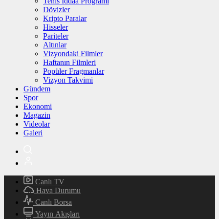
Tenis İddaa Programı
Dövizler
Kripto Paralar
Hisseler
Pariteler
Altınlar
Vizyondaki Filmler
Haftanın Filmleri
Popüler Fragmanlar
Vizyon Takvimi
Gündem
Spor
Ekonomi
Magazin
Videolar
Galeri
Canlı TV
Hava Durumu
Canlı Borsa
Yayın Akışları