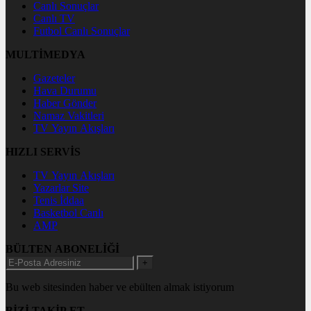
Canlı Sonuçlar
Canlı TV
Futbol Canlı Sonuçlar
MULTİMEDYA
Gazeteler
Hava Durumu
Haber Gönder
Namaz Vakitleri
TV Yayın Akışları
HIZLI SERVİS
TV Yayın Akışları
Yazarlar Site
Tenis İddaa
Basketbol Canlı
AMP
BÜLTEN ABONELİĞİ
+
Bu web sitesinden haber ve ebülten almak istiyorum
BİZİ TAKİP ET