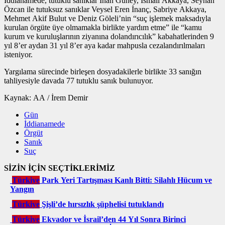
İddianamede, tutuklu sanıklar İnan Güney, İsmail Akkaya, Seyhan
Özcan ile tutuksuz sanıklar Veysel Eren İnanç, Sabriye Akkaya,
Mehmet Akif Bulut ve Deniz Göleli’nin “suç işlemek maksadıyla
kurulan örgüte üye olmamakla birlikte yardım etme” ile “kamu
kurum ve kuruluşlarının ziyanına dolandırıcılık” kabahatlerinden 9
yıl 8’er aydan 31 yıl 8’er aya kadar mahpusla cezalandırılmaları
isteniyor.
Yargılama sürecinde birleşen dosyadakilerle birlikte 33 sanığın
tahliyesiyle davada 77 tutuklu sanık bulunuyor.
Kaynak: AA / İrem Demir
Gün
İddianamede
Örgüt
Sanık
Suç
SİZİN İÇİN SEÇTİKLERİMİZ
Türkiye
Park Yeri Tartışması Kanlı Bitti: Silahlı Hücum ve
Yangın
Türkiye
Şişli’de hırsızlık şüphelisi tutuklandı
Türkiye
Ekvador ve İsrail’den 44 Yıl Sonra Birinci