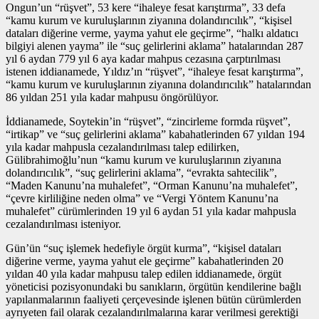
Ongun’un “rüşvet”, 53 kere “ihaleye fesat karıştırma”, 33 defa
“kamu kurum ve kuruluşlarının ziyanına dolandırıcılık”, “kişisel
dataları diğerine verme, yayma yahut ele geçirme”, “halkı aldatıcı
bilgiyi alenen yayma” ile “suç gelirlerini aklama” hatalarından 287
yıl 6 aydan 779 yıl 6 aya kadar mahpus cezasına çarptırılması
istenen iddianamede, Yıldız’ın “rüşvet”, “ihaleye fesat karıştırma”,
“kamu kurum ve kuruluşlarının ziyanına dolandırıcılık” hatalarından
86 yıldan 251 yıla kadar mahpusu öngörülüyor.
İddianamede, Soytekin’in “rüşvet”, “zincirleme formda rüşvet”,
“irtikap” ve “suç gelirlerini aklama” kabahatlerinden 67 yıldan 194
yıla kadar mahpusla cezalandırılması talep edilirken,
Gülibrahimoğlu’nun “kamu kurum ve kuruluşlarının ziyanına
dolandırıcılık”, “suç gelirlerini aklama”, “evrakta sahtecilik”,
“Maden Kanunu’na muhalefet”, “Orman Kanunu’na muhalefet”,
“çevre kirliliğine neden olma” ve “Vergi Yöntem Kanunu’na
muhalefet” cürümlerinden 19 yıl 6 aydan 51 yıla kadar mahpusla
cezalandırılması isteniyor.
Gün’ün “suç işlemek hedefiyle örgüt kurma”, “kişisel dataları
diğerine verme, yayma yahut ele geçirme” kabahatlerinden 20
yıldan 40 yıla kadar mahpusu talep edilen iddianamede, örgüt
yöneticisi pozisyonundaki bu sanıkların, örgütün kendilerine bağlı
yapılanmalarının faaliyeti çerçevesinde işlenen bütün cürümlerden
ayrıyeten fail olarak cezalandırılmalarına karar verilmesi gerektiği