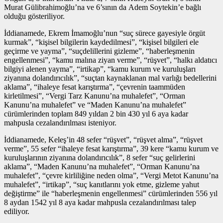
Murat Gülibrahimoğlu’na ve 6’sının da Adem Soytekin’e bağlı
olduğu gösteriliyor.
İddianamede, Ekrem İmamoğlu’nun “suç sürece gayesiyle örgüt
kurmak”, “kişisel bilgilerin kaydedilmesi”, “kişisel bilgileri ele
geçirme ve yayma”, “suçdelillerini gizleme”, “haberleşmenin
engellenmesi”, “kamu malına ziyan verme”, “rüşvet”, “halkı aldatıcı
bilgiyi alenen yayma”, “irtikap”, “kamu kurum ve kuruluşları
ziyanına dolandırıcılık”, “suçtan kaynaklanan mal varlığı bedellerini
aklama”, “ihaleye fesat karıştırma”, “çevrenin taammüden
kirletilmesi”, “Vergi Tarz Kanunu’na muhalefet”, “Orman
Kanunu’na muhalefet” ve “Maden Kanunu’na muhalefet”
cürümlerinden toplam 849 yıldan 2 bin 430 yıl 6 aya kadar
mahpusla cezalandırılması isteniyor.
İddianamede, Keleş’in 48 sefer “rüşvet”, “rüşvet alma”, “rüşvet
verme”, 55 sefer “ihaleye fesat karıştırma”, 39 kere “kamu kurum ve
kuruluşlarının ziyanına dolandırıcılık”, 8 sefer “suç gelirlerini
aklama”, “Maden Kanunu’na muhalefet”, “Orman Kanunu’na
muhalefet”, “çevre kirliliğine neden olma”, “Vergi Metot Kanunu’na
muhalefet”, “irtikap”, “suç kanıtlarını yok etme, gizleme yahut
değiştirme” ile “haberleşmenin engellenmesi” cürümlerinden 556 yıl
8 aydan 1542 yıl 8 aya kadar mahpusla cezalandırılması talep
ediliyor.