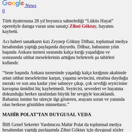
News
0
Türk tiyatrosuna 28 yıl boyunca sahnelediği “Lüküs Hayat”
operetiyle damga vuran usta sanatçı
Zihni Göktay
, hayatını
kaybetti.
Acı haberi sanatkarın kızı Zeynep Göktay Dilbaz, toplumsal medya
hesabından yaptığı paylaşımla duyurdu. Dilbaz, babasının yılın
başında Ankara turnesi sırasında kalça kırığı yaşadığını ve
sonrasında sıhhat meselelerinin arttığını belirterek şu tabirleri
kullandı:
“Sene başında Ankara turnesinde yaşadığı kalça kırığının akabinde
artan sıhhat meselelerine karşın, yaşama sevincini, etrafına duyduğu
merakı ve son ana kadar yine sahneye çıkıp, çok sevdiği seyircisine
kavuşma ümidini hiç kaybetmedi. Seyircisi, sevenleri ve hayatına
dokunduğu herkes tarafından büyük bir sevgiyle kucaklandı.
Babamız ismine bu süreçte ilgi gösteren, arayanı soran ve yanında
olan herkese gönülden minnettarız.”
MAHİR POLAT’TAN DUYGUSAL VEDA
İBB Genel Sekreter Yardımcısı Mahir Polat da toplumsal medya
hesabından yaptığı paylaşımda Zihni Göktay için duygusal sözler