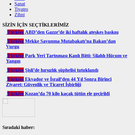
Sanat
Tiyatro
Zihni
SİZİN İÇİN SEÇTİKLERİMİZ
Türkiye
ABD’den Gazze’de iki haftalık ateşkes baskısı
Türkiye
Mekke Savunma Mutabakatı’na Bakan’dan
Vurgu
Türkiye
Park Yeri Tartışması Kanlı Bitti: Silahlı Hücum ve
Yangın
Türkiye
Şişli’de hırsızlık şüphelisi tutuklandı
Türkiye
Ekvador ve İsrail’den 44 Yıl Sonra Birinci
Ziyaret: Güvenlik ve Ticaret İşbirliği
Türkiye
Kozan’da 70 kilo kaçak tütün ele geçirildi
Sıradaki haber: