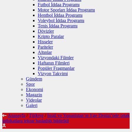
Futbol İddaa Programı
Motor Sporları İddaa Programı
Hentbol İddaa Programı
Voleybol İddaa Programı
Tenis İddaa Programı
Dövizler
Kripto Paralar
Hisseler
Pariteler
Altınlar
Vizyondaki Filmler
Haftanın Filmleri
Popüler Fragmanlar
Vizyon Takvimi
Gündem
Spor
Ekonomi
Magazin
Videolar
Galeri
Anasayfa
/
Türkiye
/
İsrail ve Yunanistan’ın Ege Denizi’nde ortak
tatbikatlara tekrar başladığı bildirildi