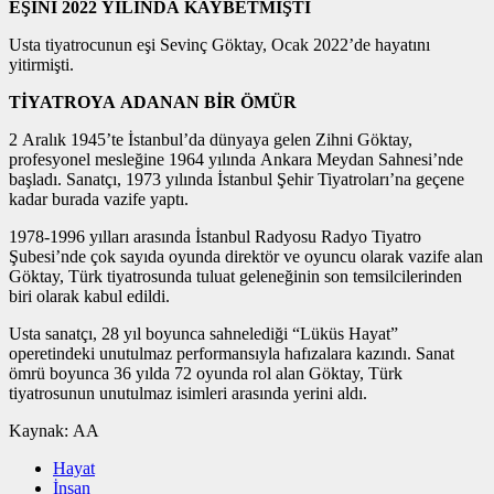
EŞİNİ 2022 YILINDA KAYBETMİŞTİ
Usta tiyatrocunun eşi Sevinç Göktay, Ocak 2022’de hayatını
yitirmişti.
TİYATROYA ADANAN BİR ÖMÜR
2 Aralık 1945’te İstanbul’da dünyaya gelen Zihni Göktay,
profesyonel mesleğine 1964 yılında Ankara Meydan Sahnesi’nde
başladı. Sanatçı, 1973 yılında İstanbul Şehir Tiyatroları’na geçene
kadar burada vazife yaptı.
1978-1996 yılları arasında İstanbul Radyosu Radyo Tiyatro
Şubesi’nde çok sayıda oyunda direktör ve oyuncu olarak vazife alan
Göktay, Türk tiyatrosunda tuluat geleneğinin son temsilcilerinden
biri olarak kabul edildi.
Usta sanatçı, 28 yıl boyunca sahnelediği “Lüküs Hayat”
operetindeki unutulmaz performansıyla hafızalara kazındı. Sanat
ömrü boyunca 36 yılda 72 oyunda rol alan Göktay, Türk
tiyatrosunun unutulmaz isimleri arasında yerini aldı.
Kaynak: AA
Hayat
İnsan