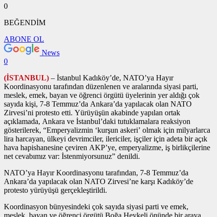
0
BEĞENDİM
ABONE OL
News
0
(İSTANBUL)
– İstanbul Kadıköy’de, NATO’ya Hayır
Koordinasyonu tarafından düzenlenen ve aralarında siyasi parti,
meslek, emek, bayan ve öğrenci örgütü üyelerinin yer aldığı çok
sayıda kişi, 7-8 Temmuz’da Ankara’da yapılacak olan NATO
Zirvesi’ni protesto etti. Yürüyüşün akabinde yapılan ortak
açıklamada, Ankara ve İstanbul’daki tutuklamalara reaksiyon
gösterilerek, “Emperyalizmin ‘kurşun askeri’ olmak için milyarlarca
lira harcayan, ülkeyi devrimciler, ilericiler, işçiler için adeta bir açık
hava hapishanesine çeviren AKP’ye, emperyalizme, iş birlikçilerine
net cevabımız var: İstenmiyorsunuz” denildi.
NATO’ya Hayır Koordinasyonu tarafından, 7-8 Temmuz’da
Ankara’da yapılacak olan NATO Zirvesi’ne karşı Kadıköy’de
protesto yürüyüşü gerçekleştirildi.
Koordinasyon bünyesindeki çok sayıda siyasi parti ve emek,
meslek, bayan ve öğrenci örgütü Boğa Heykeli önünde bir araya