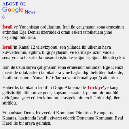
ABONE OL
News
0
İsrail
ve Yunanistan ordularının, İran ile çatışmanın sona ermesinin
ardından Ege Denizi üzerindeki ortak askeri tatbikatlara yine
başladığı bildirildi.
İsrail
‘in Kanal 12 televizyonu, son yıllarda iki ülkenin hava
kuvvetlerinin, eğitim, bilgi paylaşımı ve karmaşık uzun vadeli
senaryolara hazırlık konusunda iştirake yoğunlaştığına dikkati çekti.
İran ile uzun süren çatışmanın sona ermesinin ardından Ege Denizi
üzerinde ortak askeri tatbikatlara yine başlandığı belirtilen haberde,
İsrail ordusunun Yunan F-16’larına yakıt ikmali yaptığı aktarıldı.
Haberde, tatbikatın İsrail’in Doğu Akdeniz’de
Türkiye
‘ye karşı
geliştirdiği ittifakın ve geniş kapsamlı stratejik planın bir modülü
olduğuna işaret edilerek bunun, “rastgele bir tercih” olmadığı ileri
sürüldü.
Yunanistan Deniz Kuvvetleri Komutanı Dimitrios Evangelos
Kataras, haziranda İsrail’i ziyaret ederek Donanma Komutanı Eyal
Harel ile bir araya gelmişti.