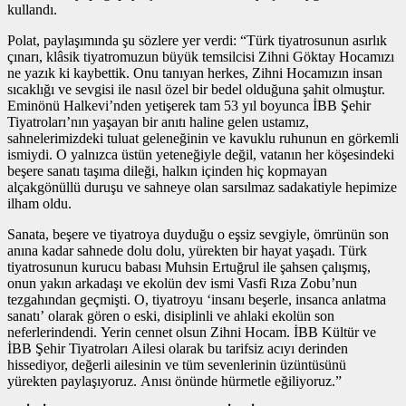
kullandı.
Polat, paylaşımında şu sözlere yer verdi: “Türk tiyatrosunun asırlık
çınarı, klâsik tiyatromuzun büyük temsilcisi Zihni Göktay Hocamızı
ne yazık ki kaybettik. Onu tanıyan herkes, Zihni Hocamızın insan
sıcaklığı ve sevgisi ile nasıl özel bir bedel olduğuna şahit olmuştur.
Eminönü Halkevi’nden yetişerek tam 53 yıl boyunca İBB Şehir
Tiyatroları’nın yaşayan bir anıtı haline gelen ustamız,
sahnelerimizdeki tuluat geleneğinin ve kavuklu ruhunun en görkemli
ismiydi. O yalnızca üstün yeteneğiyle değil, vatanın her köşesindeki
beşere sanatı taşıma dileği, halkın içinden hiç kopmayan
alçakgönüllü duruşu ve sahneye olan sarsılmaz sadakatiyle hepimize
ilham oldu.
Sanata, beşere ve tiyatroya duyduğu o eşsiz sevgiyle, ömrünün son
anına kadar sahnede dolu dolu, yürekten bir hayat yaşadı. Türk
tiyatrosunun kurucu babası Muhsin Ertuğrul ile şahsen çalışmış,
onun yakın arkadaşı ve ekolün dev ismi Vasfi Rıza Zobu’nun
tezgahından geçmişti. O, tiyatroyu ‘insanı beşerle, insanca anlatma
sanatı’ olarak gören o eski, disiplinli ve ahlaki ekolün son
neferlerindendi. Yerin cennet olsun Zihni Hocam. İBB Kültür ve
İBB Şehir Tiyatroları Ailesi olarak bu tarifsiz acıyı derinden
hissediyor, değerli ailesinin ve tüm sevenlerinin üzüntüsünü
yürekten paylaşıyoruz. Anısı önünde hürmetle eğiliyoruz.”