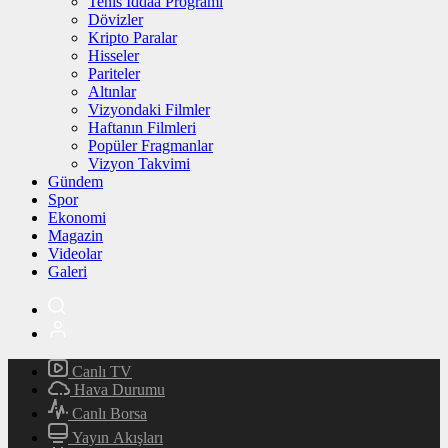
Tenis İddaa Programı
Dövizler
Kripto Paralar
Hisseler
Pariteler
Altınlar
Vizyondaki Filmler
Haftanın Filmleri
Popüler Fragmanlar
Vizyon Takvimi
Gündem
Spor
Ekonomi
Magazin
Videolar
Galeri
Canlı TV
Hava Durumu
Canlı Borsa
Yayın Akışları