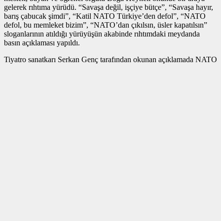
gelerek rıhtıma yürüdü. “Savaşa değil, işçiye bütçe”, “Savaşa hayır,
barış çabucak şimdi”, “Katil NATO Türkiye’den defol”, “NATO
defol, bu memleket bizim”, “NATO’dan çıkılsın, üsler kapatılsın”
sloganlarının atıldığı yürüyüşün akabinde rıhtımdaki meydanda
basın açıklaması yapıldı.
Tiyatro sanatkarı Serkan Genç tarafından okunan açıklamada NATO
Zirvesi öncesi Ankara ve İstanbul’da gerçekleştirilen tutuklamalara
reaksiyon gösterildi. Açıklamada, “Yeni NATO diye karşımıza
çıkarılan, bölgemizin emperyalist paylaşımda yine düzenlenmesi,
kanlı bir hesaplaşmaya gidilmesidir. AKP”nin, sermayenin ve
Saray’ın canla başla istediği bu alt üst oluşta ‘kurşun asker’ olma
rolüdür. Emperyalizmin ‘kurşun askeri’ olmak için milyarlarca lira
harcayan, ülkeyi devrimciler, ilericiler, işçiler için adeta bir açık hava
hapishanesine çeviren AKP’ye, emperyalizme, iş birlikçilerine net
karşılığımız var: İstenmiyorsunuz. Bu toprakların ilerici, devrimci,
yurtsever, sosyalist ve işçi birikimi size pabucun kıymetli olduğunu
gösterecek. Haksız yere gözaltına aldığınız yüzlerce şahsa karşın, bu
toprakların ilerici birikimi size gereken cevabı verecektir” denildi
NATO’ya Hayır Koordinasyonu’nun açıklamasında şunlar
kaydedildi:
“Emperyalizmin kanlı aygıtı NATO Zirvesine sayılı saatler kaldı.
Aylardır gündemi meşgul eden, Türkiye’nin dört bir yanında