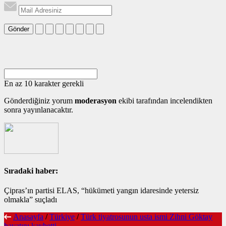
Gönder
En az 10 karakter gerekli
Gönderdiğiniz yorum
moderasyon
ekibi tarafından incelendikten
sonra yayınlanacaktır.
Sıradaki haber:
Çipras’ın partisi ELAS, “hükümeti yangın idaresinde yetersiz
olmakla” suçladı
Anasayfa
/
Türkiye
/
Türk tiyatrosunun usta ismi Zihni Göktay
hayatını kaybetti