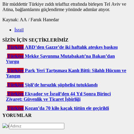
Bir müddettir Türkiye zıddı telaffuz etrafında birleşen Tel Aviv ve
Atina, bağlantılarını güçlendirme yönünde adımlar atıyor.
Kaynak: AA / Faruk Hanedar
İsrail
SİZİN İÇİN SEÇTİKLERİMİZ
Türkiye
ABD’den Gazze’de iki haftalık ateşkes baskısı
Türkiye
Mekke Savunma Mutabakatı’na Bakan’dan
Vurgu
Türkiye
Park Yeri Tartışması Kanlı Bitti: Silahlı Hücum ve
Yangın
Türkiye
Şişli’de hırsızlık şüphelisi tutuklandı
Türkiye
Ekvador ve İsrail’den 44 Yıl Sonra Birinci
Ziyaret: Güvenlik ve Ticaret İşbirliği
Türkiye
Kozan’da 70 kilo kaçak tütün ele geçirildi
YORUMLAR