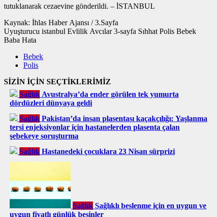
tutuklanarak cezaevine gönderildi. – İSTANBUL
Kaynak: İhlas Haber Ajansı / 3.Sayfa
Uyuşturucu istanbul Evlilik Avcılar 3-sayfa Sıhhat Polis Bebek
Baba Hata
Bebek
Polis
SİZİN İÇİN SEÇTİKLERİMİZ
Sağlık
Avustralya’da ender görülen tek yumurta
dördüzleri dünyaya geldi
Sağlık
Pakistan’da insan plasentası kaçakçılığı: Yaşlanma
tersi enjeksiyonlar için hastanelerden plasenta çalan
şebekeye soruşturma
Sağlık
Hastanedeki çocuklara 23 Nisan sürprizi
Sağlık
Sağlıklı beslenme için en uygun ve
uygun fiyatlı günlük besinler