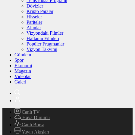
Tenis İddaa Programı
Dövizler
Kripto Paralar
Hisseler
Pariteler
Altınlar
Vizyondaki Filmler
Haftanın Filmleri
Popüler Fragmanlar
Vizyon Takvimi
Gündem
Spor
Ekonomi
Magazin
Videolar
Galeri
Canlı TV
Hava Durumu
Canlı Borsa
Yayın Akışları