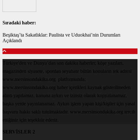
Sıradaki haber:
Beşiktaş’ta Sakatlıklar: Paulista ve Uduokhai’nin Durumları
Açıklandı
Türkiye'den ve Dünya’dan son dakika haberler, köşe yazıları,
magazinden siyasete, spordan seyahate bütün konuların tek adresi
www.mersinsondakika.org platformunda;
www.mersinsondakika.org haber içerikleri kaynak gösterilmeden
alıntı yapılamaz, kanuna aykırı ve izinsiz olarak kopyalanamaz,
başka yerde yayınlanamaz. Aykırı işlem yapan kişi/kişiler için yasal
başvuru hakkı saklı tutulmaktadır. www.mersinsondakika.org tercih
ettiğiniz için teşekkür ederiz.
SERVİSLER 2