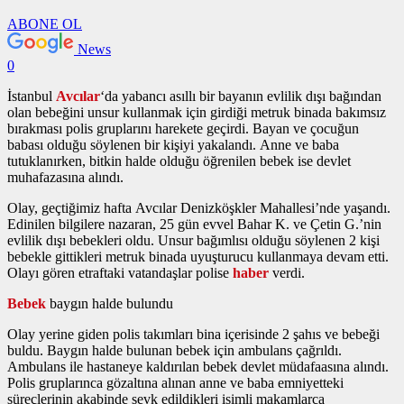
ABONE OL
News
0
İstanbul
Avcılar
‘da yabancı asıllı bir bayanın evlilik dışı bağından
olan bebeğini unsur kullanmak için girdiği metruk binada bakımsız
bırakması polis gruplarını harekete geçirdi. Bayan ve çocuğun
babası olduğu söylenen bir kişiyi yakalandı. Anne ve baba
tutuklanırken, bitkin halde olduğu öğrenilen bebek ise devlet
muhafazasına alındı.
Olay, geçtiğimiz hafta Avcılar Denizköşkler Mahallesi’nde yaşandı.
Edinilen bilgilere nazaran, 25 gün evvel Bahar K. ve Çetin G.’nin
evlilik dışı bebekleri oldu. Unsur bağımlısı olduğu söylenen 2 kişi
bebekle gittikleri metruk binada uyuşturucu kullanmaya devam etti.
Olayı gören etraftaki vatandaşlar polise
haber
verdi.
Bebek
baygın halde bulundu
Olay yerine giden polis takımları bina içerisinde 2 şahıs ve bebeği
buldu. Baygın halde bulunan bebek için ambulans çağrıldı.
Ambulans ile hastaneye kaldırılan bebek devlet müdafaasına alındı.
Polis gruplarınca gözaltına alınan anne ve baba emniyetteki
süreçlerinin akabinde sevk edildikleri isimli makamlarca