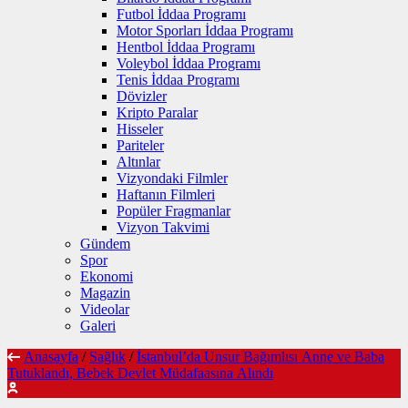
Futbol İddaa Programı
Motor Sporları İddaa Programı
Hentbol İddaa Programı
Voleybol İddaa Programı
Tenis İddaa Programı
Dövizler
Kripto Paralar
Hisseler
Pariteler
Altınlar
Vizyondaki Filmler
Haftanın Filmleri
Popüler Fragmanlar
Vizyon Takvimi
Gündem
Spor
Ekonomi
Magazin
Videolar
Galeri
Anasayfa
/
Sağlık
/
İstanbul’da Unsur Bağımlısı Anne ve Baba
Tutuklandı, Bebek Devlet Müdafaasına Alındı