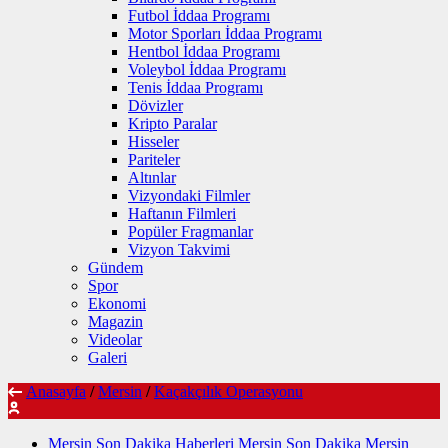
Futbol İddaa Programı
Motor Sporları İddaa Programı
Hentbol İddaa Programı
Voleybol İddaa Programı
Tenis İddaa Programı
Dövizler
Kripto Paralar
Hisseler
Pariteler
Altınlar
Vizyondaki Filmler
Haftanın Filmleri
Popüler Fragmanlar
Vizyon Takvimi
Gündem
Spor
Ekonomi
Magazin
Videolar
Galeri
Anasayfa
/
Mersin
/
Kaçakçılık Operasyonu
Mersin Son Dakika Haberleri Mersin Son Dakika Mersin