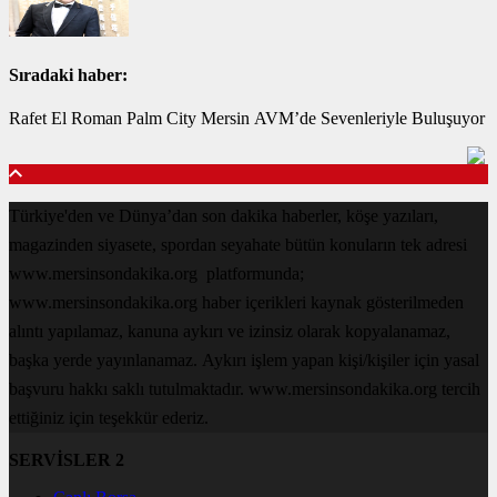
Sıradaki haber:
Rafet El Roman Palm City Mersin AVM’de Sevenleriyle Buluşuyor
Türkiye'den ve Dünya’dan son dakika haberler, köşe yazıları,
magazinden siyasete, spordan seyahate bütün konuların tek adresi
www.mersinsondakika.org platformunda;
www.mersinsondakika.org haber içerikleri kaynak gösterilmeden
alıntı yapılamaz, kanuna aykırı ve izinsiz olarak kopyalanamaz,
başka yerde yayınlanamaz. Aykırı işlem yapan kişi/kişiler için yasal
başvuru hakkı saklı tutulmaktadır. www.mersinsondakika.org tercih
ettiğiniz için teşekkür ederiz.
SERVİSLER 2