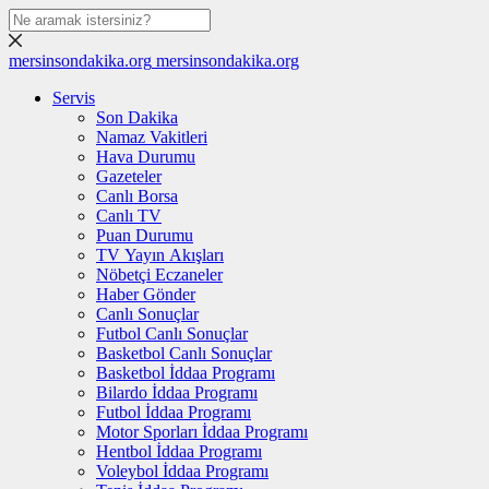
mersinsondakika.org
mersinsondakika.org
Servis
Son Dakika
Namaz Vakitleri
Hava Durumu
Gazeteler
Canlı Borsa
Canlı TV
Puan Durumu
TV Yayın Akışları
Nöbetçi Eczaneler
Haber Gönder
Canlı Sonuçlar
Futbol Canlı Sonuçlar
Basketbol Canlı Sonuçlar
Basketbol İddaa Programı
Bilardo İddaa Programı
Futbol İddaa Programı
Motor Sporları İddaa Programı
Hentbol İddaa Programı
Voleybol İddaa Programı