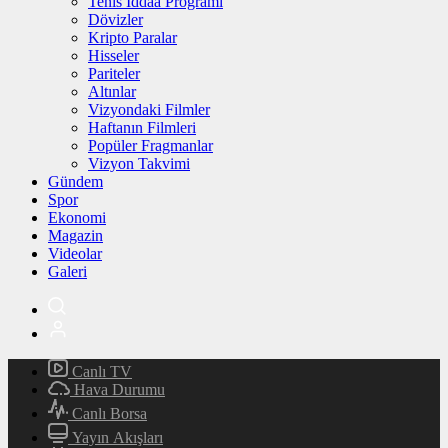
Tenis İddaa Programı
Dövizler
Kripto Paralar
Hisseler
Pariteler
Altınlar
Vizyondaki Filmler
Haftanın Filmleri
Popüler Fragmanlar
Vizyon Takvimi
Gündem
Spor
Ekonomi
Magazin
Videolar
Galeri
Canlı TV
Hava Durumu
Canlı Borsa
Yayın Akışları