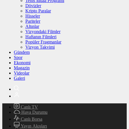
Tenis İddaa Programı
Dövizler
Kripto Paralar
Hisseler
Pariteler
Altınlar
Vizyondaki Filmler
Haftanın Filmleri
Popüler Fragmanlar
Vizyon Takvimi
Gündem
Spor
Ekonomi
Magazin
Videolar
Galeri
Canlı TV
Hava Durumu
Canlı Borsa
Yayın Akışları