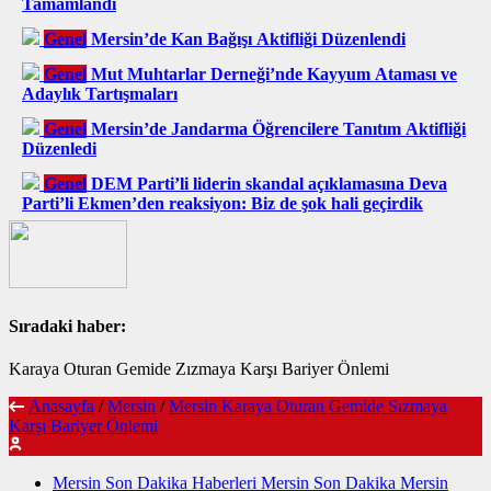
Tamamlandı
Genel
Mersin’de Kan Bağışı Aktifliği Düzenlendi
Genel
Mut Muhtarlar Derneği’nde Kayyum Ataması ve
Adaylık Tartışmaları
Genel
Mersin’de Jandarma Öğrencilere Tanıtım Aktifliği
Düzenledi
Genel
DEM Parti’li liderin skandal açıklamasına Deva
Parti’li Ekmen’den reaksiyon: Biz de şok hali geçirdik
Sıradaki haber:
Karaya Oturan Gemide Zızmaya Karşı Bariyer Önlemi
Anasayfa
/
Mersin
/
Mersin Karaya Oturan Gemide Sızmaya
Karşı Bariyer Önlemi
Mersin Son Dakika Haberleri Mersin Son Dakika Mersin