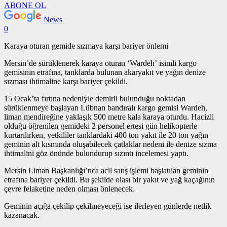
ABONE OL
News
0
Karaya oturan gemide sızmaya karşı bariyer önlemi
Mersin’de sürüklenerek karaya oturan ‘Wardeh’ isimli kargo
gemisinin etrafına, tanklarda bulunan akaryakıt ve yağın denize
sızması ihtimaline karşı bariyer çekildi.
15 Ocak’ta fırtına nedeniyle demirli bulunduğu noktadan
sürüklenmeye başlayan Lübnan bandıralı kargo gemisi Wardeh,
liman mendireğine yaklaşık 500 metre kala karaya oturdu. Hacizli
olduğu öğrenilen gemideki 2 personel ertesi gün helikopterle
kurtarılırken, yetkililer tanklardaki 400 ton yakıt ile 20 ton yağın
geminin alt kısmında oluşabilecek çatlaklar nedeni ile denize sızma
ihtimalini göz önünde bulundurup sızıntı incelemesi yaptı.
Mersin Liman Başkanlığı’nca acil satış işlemi başlatılan geminin
etrafına bariyer çekildi. Bu şekilde olası bir yakıt ve yağ kaçağının
çevre felaketine neden olması önlenecek.
Geminin açığa çekilip çekilmeyeceği ise ilerleyen günlerde netlik
kazanacak.