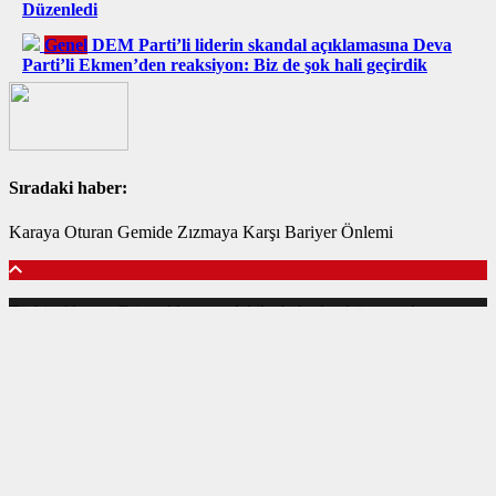
Düzenledi
Genel
DEM Parti’li liderin skandal açıklamasına Deva
Parti’li Ekmen’den reaksiyon: Biz de şok hali geçirdik
Sıradaki haber:
Karaya Oturan Gemide Zızmaya Karşı Bariyer Önlemi
Türkiye'den ve Dünya’dan son dakika haberler, köşe yazıları,
magazinden siyasete, spordan seyahate bütün konuların tek adresi
www.mersinsondakika.org platformunda;
www.mersinsondakika.org haber içerikleri kaynak gösterilmeden
alıntı yapılamaz, kanuna aykırı ve izinsiz olarak kopyalanamaz,
başka yerde yayınlanamaz. Aykırı işlem yapan kişi/kişiler için yasal
başvuru hakkı saklı tutulmaktadır. www.mersinsondakika.org tercih