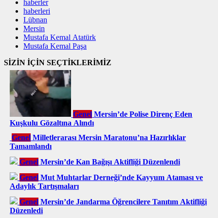
haberler
haberleri
Lübnan
Mersin
Mustafa Kemal Atatürk
Mustafa Kemal Paşa
SİZİN İÇİN SEÇTİKLERİMİZ
Genel
Mersin’de Polise Direnç Eden
Kuşkulu Gözaltına Alındı
Genel
Milletlerarası Mersin Maratonu’na Hazırlıklar
Tamamlandı
Genel
Mersin’de Kan Bağışı Aktifliği Düzenlendi
Genel
Mut Muhtarlar Derneği’nde Kayyum Ataması ve
Adaylık Tartışmaları
Genel
Mersin’de Jandarma Öğrencilere Tanıtım Aktifliği
Düzenledi