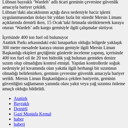
Lübnan bayraklı ‘Wardeh’ adlı ticari geminin çevresine güvenlik
amacıyla bariyer çekildi.
Lübnan’daki alacaklısının açtığı dava nedeniyle haciz işlemi
uygulanmasından dolayı bir yıldan fazla bir süredir Mersin Limanı
açıklarında demirli iken, 15 Ocak’taki fırtınada sürüklenerek karaya
oturan ‘Wardeh’ adlı kargo gemisiyle ilgili çalışmalar sürüyor.
İçerisinde 400 ton fuel oil bulunuyor
Atatürk Parkı arkasındaki eski lunaparkın olduğu bölgede yaklaşık
300 metre mesafede karaya oturan gemiyle ilgili Mersin Liman
Başkanlığı ekipleri geçtiğimiz günlerde inceleme yapmış, içerisinde
400 ton fuel oil ile 20 ton hidrolik yağ bulunan gemiden denize
sızıntı olup olmadığını kontrol etmişti. Yapılan kontrollerde soğuk
nedeniyle jel kıvamında olan yakıtla ilgili herhangi bir sızıntının
olmadığı belirlenirken, geminin çevresine güvenlik amacıyla bariyer
serildi. Mersin Liman Başkanlığınca çekilen bariyerin, geminin
güvenliğini sağlamanın yanında olası yakıt veya yağ sızıntısı önleme
amaçlı olduğu bildirildi.
Atatürk
Bayraklı
Demirli
Gazi Mustafa Kemal
haber
haberi