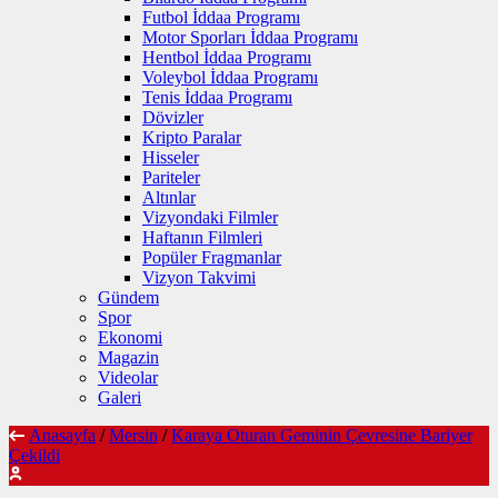
Futbol İddaa Programı
Motor Sporları İddaa Programı
Hentbol İddaa Programı
Voleybol İddaa Programı
Tenis İddaa Programı
Dövizler
Kripto Paralar
Hisseler
Pariteler
Altınlar
Vizyondaki Filmler
Haftanın Filmleri
Popüler Fragmanlar
Vizyon Takvimi
Gündem
Spor
Ekonomi
Magazin
Videolar
Galeri
Anasayfa
/
Mersin
/
Karaya Oturan Geminin Çevresine Bariyer
Çekildi