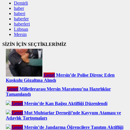
Demirli
haber
haberi
haberler
haberleri
Lübnan
Mersin
SİZİN İÇİN SEÇTİKLERİMİZ
Genel
Mersin’de Polise Direnç Eden
Kuşkulu Gözaltına Alındı
Genel
Milletlerarası Mersin Maratonu’na Hazırlıklar
Tamamlandı
Genel
Mersin’de Kan Bağışı Aktifliği Düzenlendi
Genel
Mut Muhtarlar Derneği’nde Kayyum Ataması ve
Adaylık Tartışmaları
Genel
Mersin’de Jandarma Öğrencilere Tanıtım Aktifliği