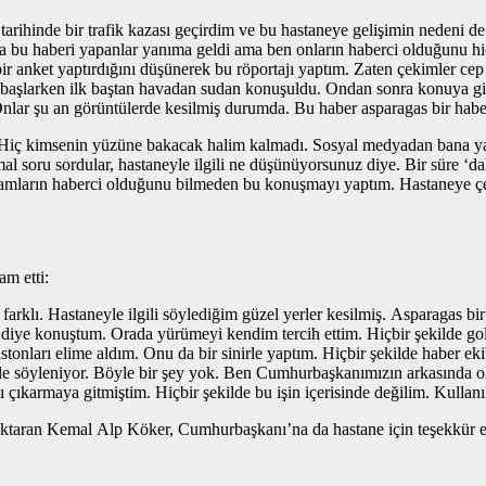
arihinde bir trafik kazası geçirdim ve bu hastaneye gelişimin nedeni de
 bu haberi yapanlar yanıma geldi ama ben onların haberci olduğunu hi
 bir anket yaptırdığını düşünerek bu röportajı yaptım. Zaten çekimler cep
a başlarken ilk baştan havadan sudan konuşuldu. Ondan sonra konuya g
 Onlar şu an görüntülerde kesilmiş durumda. Bu haber asparagas bir habe
Hiç kimsenin yüzüne bakacak halim kalmadı. Sosyal medyadan bana yapı
 soru sordular, hastaneyle ilgili ne düşünüyorsunuz diye. Bir süre ‘dah
ların haberci olduğunu bilmeden bu konuşmayı yaptım. Hastaneye çekiy
am etti:
klı. Hastaneyle ilgili söylediğim güzel yerler kesilmiş. Asparagas bir h
 diye konuştum. Orada yürümeyi kendim tercih ettim. Hiçbir şekilde gol
ları elime aldım. Onu da bir sinirle yaptım. Hiçbir şekilde haber ekibiy
söyleniyor. Böyle bir şey yok. Ben Cumhurbaşkanımızın arkasında olan 
ı çıkarmaya gitmiştim. Hiçbir şekilde bu işin içerisinde değilim. Kulla
 aktaran Kemal Alp Köker, Cumhurbaşkanı’na da hastane için teşekkür et