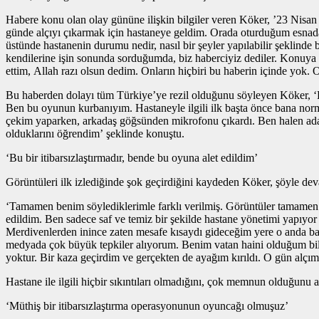
Habere konu olan olay gününe ilişkin bilgiler veren Köker, ’23 Nisan t
günde alçıyı çıkarmak için hastaneye geldim. Orada oturduğum esnada
üstünde hastanenin durumu nedir, nasıl bir şeyler yapılabilir şeklinde
kendilerine işin sonunda sorduğumda, biz haberciyiz dediler. Konuy
ettim, Allah razı olsun dedim. Onların hiçbiri bu haberin içinde yok.
Bu haberden dolayı tüm Türkiye’ye rezil olduğunu söyleyen Köker, ‘
Ben bu oyunun kurbanıyım. Hastaneyle ilgili ilk başta önce bana normal
çekim yaparken, arkadaş göğsünden mikrofonu çıkardı. Ben halen adam
olduklarını öğrendim’ şeklinde konuştu.
‘Bu bir itibarsızlaştırmadır, bende bu oyuna alet edildim’
Görüntüleri ilk izlediğinde şok geçirdiğini kaydeden Köker, şöyle dev
‘Tamamen benim söylediklerimle farklı verilmiş. Görüntüler tamamen far
edildim. Ben sadece saf ve temiz bir şekilde hastane yönetimi yapıyor
Merdivenlerden inince zaten mesafe kısaydı gideceğim yere o anda baston
medyada çok büyük tepkiler alıyorum. Benim vatan haini olduğum bile 
yoktur. Bir kaza geçirdim ve gerçekten de ayağım kırıldı. O gün alçım
Hastane ile ilgili hiçbir sıkıntıları olmadığını, çok memnun olduğunu
‘Müthiş bir itibarsızlaştırma operasyonunun oyuncağı olmuşuz’