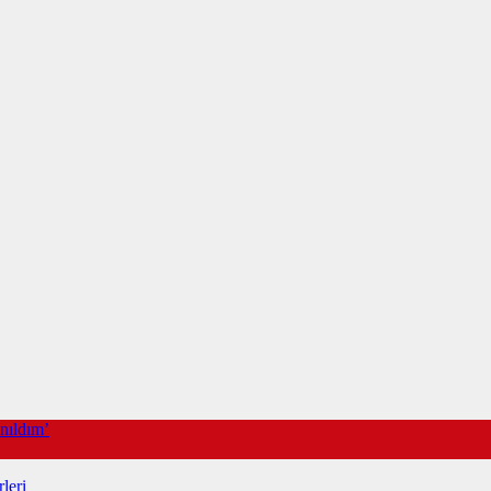
nıldım’
leri