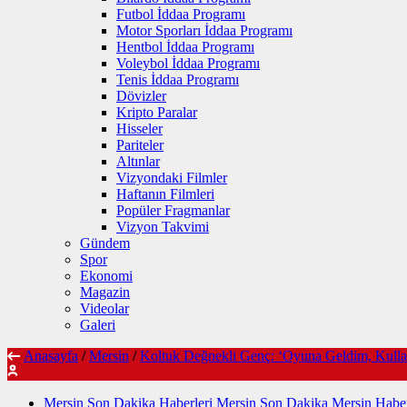
Futbol İddaa Programı
Motor Sporları İddaa Programı
Hentbol İddaa Programı
Voleybol İddaa Programı
Tenis İddaa Programı
Dövizler
Kripto Paralar
Hisseler
Pariteler
Altınlar
Vizyondaki Filmler
Haftanın Filmleri
Popüler Fragmanlar
Vizyon Takvimi
Gündem
Spor
Ekonomi
Magazin
Videolar
Galeri
Anasayfa
/
Mersin
/
Koltuk Değnekli Genç: ‘Oyuna Geldim, Kulla
Mersin Son Dakika Haberleri Mersin Son Dakika Mersin Haber