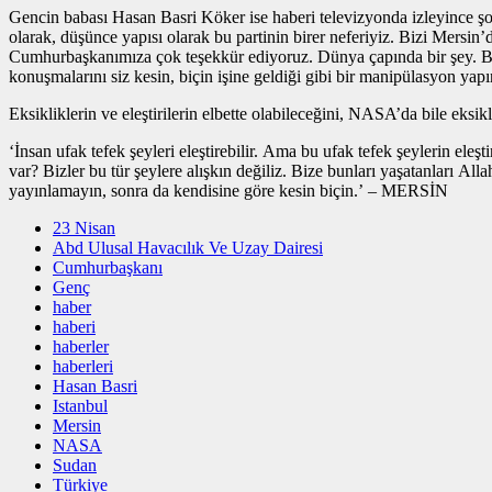
Gencin babası Hasan Basri Köker ise haberi televizyonda izleyince şok
olarak, düşünce yapısı olarak bu partinin birer neferiyiz. Bizi Mersin’
Cumhurbaşkanımıza çok teşekkür ediyoruz. Dünya çapında bir şey. Be
konuşmalarını siz kesin, biçin işine geldiği gibi bir manipülasyon yap
Eksikliklerin ve eleştirilerin elbette olabileceğini, NASA’da bile eksi
‘İnsan ufak tefek şeyleri eleştirebilir. Ama bu ufak tefek şeylerin e
var? Bizler bu tür şeylere alışkın değiliz. Bize bunları yaşatanları Al
yayınlamayın, sonra da kendisine göre kesin biçin.’ – MERSİN
23 Nisan
Abd Ulusal Havacılık Ve Uzay Dairesi
Cumhurbaşkanı
Genç
haber
haberi
haberler
haberleri
Hasan Basri
Istanbul
Mersin
NASA
Sudan
Türkiye