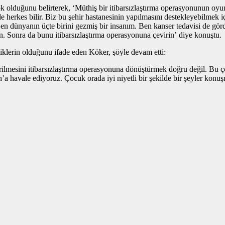
 olduğunu belirterek, ‘Müthiş bir itibarsızlaştırma operasyonunun oyun
de herkes bilir. Biz bu şehir hastanesinin yapılmasını destekleyebilmek iç
n dünyanın üçte birini gezmiş bir insanım. Ben kanser tedavisi de g
ın. Sonra da bunu itibarsızlaştırma operasyonuna çevirin’ diye konuştu.
kliklerin olduğunu ifade eden Köker, şöyle devam etti:
leştirilmesini itibarsızlaştırma operasyonuna dönüştürmek doğru değil. 
lah’a havale ediyoruz. Çocuk orada iyi niyetli bir şekilde bir şeyler ko