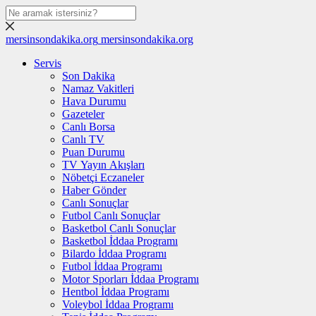
mersinsondakika.org
mersinsondakika.org
Servis
Son Dakika
Namaz Vakitleri
Hava Durumu
Gazeteler
Canlı Borsa
Canlı TV
Puan Durumu
TV Yayın Akışları
Nöbetçi Eczaneler
Haber Gönder
Canlı Sonuçlar
Futbol Canlı Sonuçlar
Basketbol Canlı Sonuçlar
Basketbol İddaa Programı
Bilardo İddaa Programı
Futbol İddaa Programı
Motor Sporları İddaa Programı
Hentbol İddaa Programı
Voleybol İddaa Programı