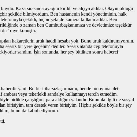
 buydu. Kaza sırasında ayağım kırıldı ve alçıya aldılar. Olayın olduğu
çbir şekilde bilmiyordum. Ben hastanenin kendi yönetiminin, halk
 telefonuyla çekildi, hiçbir şekilde kamera kullanmadılar. Ben
irildiğinde o zaman ben Cumhurbaşkanımıza ve devletimize teşekkür
rdir’ diye konuştu.
lan hakaretlerin artık haddi hesabı yok. Bunu artık kaldıramıyorum.
a sessiz bir yere geçelim’ dediler. Sessiz alanda cep telefonuyla
orlar sandım. İşin sonunda, her şey bittikten sonra haberci
aberdir yani. Bu bir itibarsızlaştırmadır, bende bu oyuna alet
f arabası veya tekerlekli sandalye kullanmayı tercih etmedim.
le birlikte çalıştığım, para aldığım yalandır. Bununla ilgili de sosyal
birisiyim, tam destek veren birisiyim. Hiçbir şekilde böyle bir şey
nıldım, bunu da kabul ediyorum.’
ti.