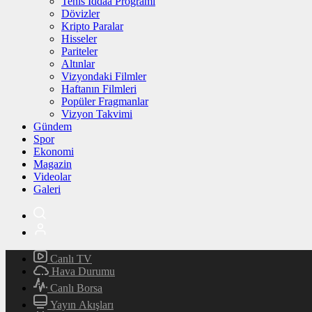
Tenis İddaa Programı
Dövizler
Kripto Paralar
Hisseler
Pariteler
Altınlar
Vizyondaki Filmler
Haftanın Filmleri
Popüler Fragmanlar
Vizyon Takvimi
Gündem
Spor
Ekonomi
Magazin
Videolar
Galeri
Canlı TV
Hava Durumu
Canlı Borsa
Yayın Akışları