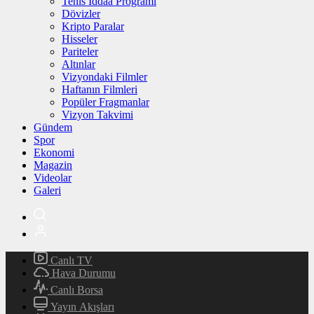
Tenis İddaa Programı
Dövizler
Kripto Paralar
Hisseler
Pariteler
Altınlar
Vizyondaki Filmler
Haftanın Filmleri
Popüler Fragmanlar
Vizyon Takvimi
Gündem
Spor
Ekonomi
Magazin
Videolar
Galeri
Canlı TV
Hava Durumu
Canlı Borsa
Yayın Akışları