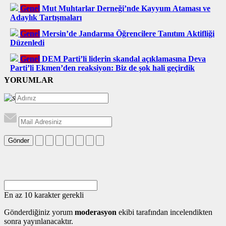
Genel
Mut Muhtarlar Derneği’nde Kayyum Ataması ve
Adaylık Tartışmaları
Genel
Mersin’de Jandarma Öğrencilere Tanıtım Aktifliği
Düzenledi
Genel
DEM Parti’li liderin skandal açıklamasına Deva
Parti’li Ekmen’den reaksiyon: Biz de şok hali geçirdik
YORUMLAR
Gönder
En az 10 karakter gerekli
Gönderdiğiniz yorum
moderasyon
ekibi tarafından incelendikten
sonra yayınlanacaktır.