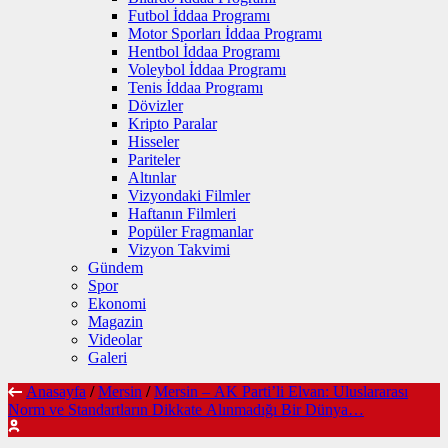
Futbol İddaa Programı
Motor Sporları İddaa Programı
Hentbol İddaa Programı
Voleybol İddaa Programı
Tenis İddaa Programı
Dövizler
Kripto Paralar
Hisseler
Pariteler
Altınlar
Vizyondaki Filmler
Haftanın Filmleri
Popüler Fragmanlar
Vizyon Takvimi
Gündem
Spor
Ekonomi
Magazin
Videolar
Galeri
Anasayfa
/
Mersin
/
Mersin – AK Parti’li Elvan: Uluslararası
Norm ve Standartların Dikkate Alınmadığı Bir Dünya…