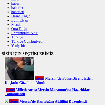
haberi
haberler
haberleri
Hasan Engin
Lütfi Elvan
Mersin
Orta Doğu
Referandum AKP
Türkiye
Türkiye Cumhuriyeti
Yenişehir
SİZİN İÇİN SEÇTİKLERİMİZ
Genel
Mersin’de Polise Direnç Eden
Kuşkulu Gözaltına Alındı
Genel
Milletlerarası Mersin Maratonu’na Hazırlıklar
Tamamlandı
Genel
Mersin’de Kan Bağışı Aktifliği Düzenlendi