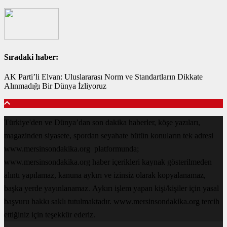
Sıradaki haber:
AK Parti’li Elvan: Uluslararası Norm ve Standartların Dikkate
Alınmadığı Bir Dünya İzliyoruz
Türkiye'den ve Dünya’dan son dakika haberler, köşe yazıları,
magazinden siyasete, spordan seyahate bütün konuların tek adresi
www.mersinsondakika.org platformunda;
www.mersinsondakika.org haber içerikleri kaynak gösterilmeden
alıntı yapılamaz, kanuna aykırı ve izinsiz olarak kopyalanamaz,
başka yerde yayınlanamaz. Aykırı işlem yapan kişi/kişiler için yasal
başvuru hakkı saklı tutulmaktadır. www.mersinsondakika.org tercih
ettiğiniz için teşekkür ederiz.