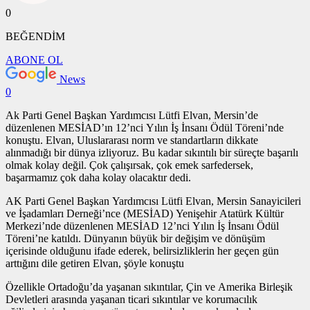
0
BEĞENDİM
ABONE OL
News
0
Ak Parti Genel Başkan Yardımcısı Lütfi Elvan, Mersin’de
düzenlenen MESİAD’ın 12’nci Yılın İş İnsanı Ödül Töreni’nde
konuştu. Elvan, Uluslararası norm ve standartların dikkate
alınmadığı bir dünya izliyoruz. Bu kadar sıkıntılı bir süreçte başarılı
olmak kolay değil. Çok çalışırsak, çok emek sarfedersek,
başarmamız çok daha kolay olacaktır dedi.
AK Parti Genel Başkan Yardımcısı Lütfi Elvan, Mersin Sanayicileri
ve İşadamları Derneği’nce (MESİAD) Yenişehir Atatürk Kültür
Merkezi’nde düzenlenen MESİAD 12’nci Yılın İş İnsanı Ödül
Töreni’ne katıldı. Dünyanın büyük bir değişim ve dönüşüm
içerisinde olduğunu ifade ederek, belirsizliklerin her geçen gün
arttığını dile getiren Elvan, şöyle konuştu
Özellikle Ortadoğu’da yaşanan sıkıntılar, Çin ve Amerika Birleşik
Devletleri arasında yaşanan ticari sıkıntılar ve korumacılık