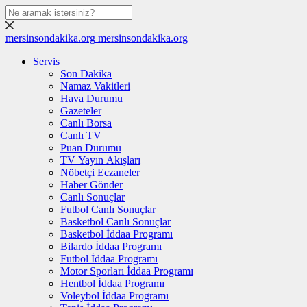
mersinsondakika.org
mersinsondakika.org
Servis
Son Dakika
Namaz Vakitleri
Hava Durumu
Gazeteler
Canlı Borsa
Canlı TV
Puan Durumu
TV Yayın Akışları
Nöbetçi Eczaneler
Haber Gönder
Canlı Sonuçlar
Futbol Canlı Sonuçlar
Basketbol Canlı Sonuçlar
Basketbol İddaa Programı
Bilardo İddaa Programı
Futbol İddaa Programı
Motor Sporları İddaa Programı
Hentbol İddaa Programı
Voleybol İddaa Programı