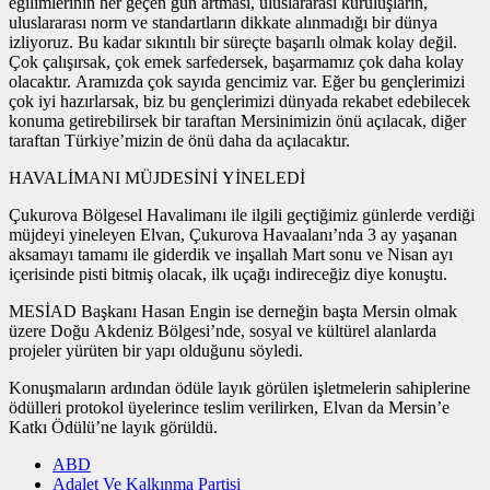
eğilimlerinin her geçen gün artması, uluslararası kuruluşların,
uluslararası norm ve standartların dikkate alınmadığı bir dünya
izliyoruz. Bu kadar sıkıntılı bir süreçte başarılı olmak kolay değil.
Çok çalışırsak, çok emek sarfedersek, başarmamız çok daha kolay
olacaktır. Aramızda çok sayıda gencimiz var. Eğer bu gençlerimizi
çok iyi hazırlarsak, biz bu gençlerimizi dünyada rekabet edebilecek
konuma getirebilirsek bir taraftan Mersinimizin önü açılacak, diğer
taraftan Türkiye’mizin de önü daha da açılacaktır.
HAVALİMANI MÜJDESİNİ YİNELEDİ
Çukurova Bölgesel Havalimanı ile ilgili geçtiğimiz günlerde verdiği
müjdeyi yineleyen Elvan, Çukurova Havaalanı’nda 3 ay yaşanan
aksamayı tamamı ile giderdik ve inşallah Mart sonu ve Nisan ayı
içerisinde pisti bitmiş olacak, ilk uçağı indireceğiz diye konuştu.
MESİAD Başkanı Hasan Engin ise derneğin başta Mersin olmak
üzere Doğu Akdeniz Bölgesi’nde, sosyal ve kültürel alanlarda
projeler yürüten bir yapı olduğunu söyledi.
Konuşmaların ardından ödüle layık görülen işletmelerin sahiplerine
ödülleri protokol üyelerince teslim verilirken, Elvan da Mersin’e
Katkı Ödülü’ne layık görüldü.
ABD
Adalet Ve Kalkınma Partisi