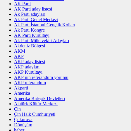
AK Parti
AK Parti aday listesi
Ak Parti adayları
Ak Parti Genel Merkezi
Ak Parti İstanbul Gençlik Kolları
Ak Parti Kongre
AK Parti Kurultayı
Ak Parti Milletvekili Adayları
Akdeniz Bölgesi
AKM
AKP
AKP aday listesi
AKP adayları
AKP Kurultayı
AKP nin referandum yorumu
AKP referandum
Akparti
Amerika
Amerika Birleşik Devletleri
Atatürk Kültür Merkezi
Çin
Çin Halk Cumhuriyeti
Çukurova
Dönüşüm
haber