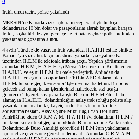
0
Iraklı umut taciri, polise yakalandı
MERSİN’de Kanada vizesi çıkarabileceği vaadiyle bir kişi
dolandırarak 10 bin dolar ve pasaportlarını alarak kayıpları karışan
Iraklı, başka biri ile aynı gerekçe ile irtibata geçince polis tarafından
yakalanarak gözaltına alındı.
4 aydır Türkiye’de yaşayan Irak vatandaşı H.A.H.H eşi ile birlikte
Kanada’ya vize almak için araştırma yaparken, sosyal medya
üzerinden H.E.M ile telefonla irtibata geçti. Yapılan görüşmenin
ardından H.E.M., H.A.H.H.?yi Mersin’de davet etti. Kentte gelen
H.A.H.H. ve eşini H.E.M. bir otele yerleştirdi. Ardından da
H.A.H.H. ve eşinin pasaportları ile 10 bin ABD dolarını alan
H.E.M. bir süre geçtikten sonra ‘İşlemlerinizi hallettim. Bir polis
gelecek sizi bulup kalan işlemlerinizi halledecek, sizi uçağa
götürecek’ diyerek kayıplara karıştı. Bir süre H.E.M.?den haber
alamayan H.A.H.H., dolandırıldığını anlayarak soluğu poliste alıp
yaşadıklarını anlatarak şikayetçi oldu. Polis bunun üzerine
soruşturma başlattı. Asayiş Şube Müdürlüğü Yan-Dol Büro
Amirliği’ne giden O.R.M.A.M., H.A.H.H.?yı dolandıran H.E.M.?
nin kendisi ile irtibat geçtiğini bildirdi. Bunun üzerine Yankesicilik
Dolandırıcılık Büro Amirliği görevlileri H.E.M.?nin yakalanması
için otel ve çevresinde gerekli önlemi aldı. Ardından O.R.M.A.M.,