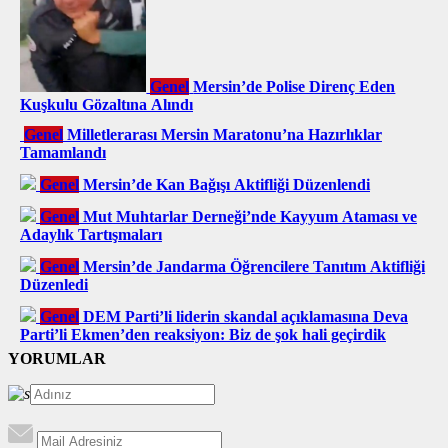
Genel
Mersin’de Polise Direnç Eden
Kuşkulu Gözaltına Alındı
Genel
Milletlerarası Mersin Maratonu’na Hazırlıklar
Tamamlandı
Genel
Mersin’de Kan Bağışı Aktifliği Düzenlendi
Genel
Mut Muhtarlar Derneği’nde Kayyum Ataması ve
Adaylık Tartışmaları
Genel
Mersin’de Jandarma Öğrencilere Tanıtım Aktifliği
Düzenledi
Genel
DEM Parti’li liderin skandal açıklamasına Deva
Parti’li Ekmen’den reaksiyon: Biz de şok hali geçirdik
YORUMLAR