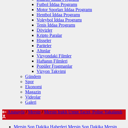
Futbol İddaa Programı
Motor Sporları İddaa Programı
Hentbol İddaa Programı
Voleybol İddaa Programı
Tenis İddaa Programı
Dövizler
Kripto Paralar
Hisseler
Pariteler
Altınlar
Vizyondaki Filmler
Haftanın Filmleri
Popüler Fragmanlar
Vizyon Takvimi
Gündem
Spor
Ekonomi
Magazin
Videolar
Galeri
Anasayfa
/
Mersin
/
Mersin Iraklı Umut Taciri, Polise Yakalandı
Mersin Son Dakika Haberleri Mersin Son Dakika Mersin