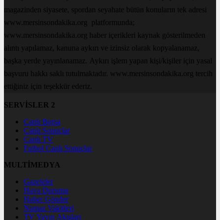
magazinden siyasete, spordan seyahate bütün konuların tek adresi
www.mersinsondakika.org platformunda;
www.mersinsondakika.org haber içerikleri kaynak gösterilmeden
alıntı yapılamaz, kanuna aykırı ve izinsiz olarak kopyalanamaz,
başka yerde yayınlanamaz. Aykırı işlem yapan kişi/kişiler için yasal
başvuru hakkı saklı tutulmaktadır. www.mersinsondakika.org tercih
ettiğiniz için teşekkür ederiz.
SERVİSLER 2
Canlı Borsa
Canlı Sonuçlar
Canlı TV
Futbol Canlı Sonuçlar
MULTİMEDYA
Gazeteler
Hava Durumu
Haber Gönder
Namaz Vakitleri
TV Yayın Akışları