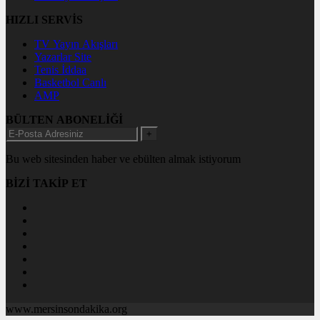
HIZLI SERVİS
TV Yayın Akışları
Yazarlar Site
Tenis İddaa
Basketbol Canlı
AMP
BÜLTEN ABONELİĞİ
+
Bu web sitesinden haber ve ebülten almak istiyorum
BİZİ TAKİP ET
www.mersinsondakika.org