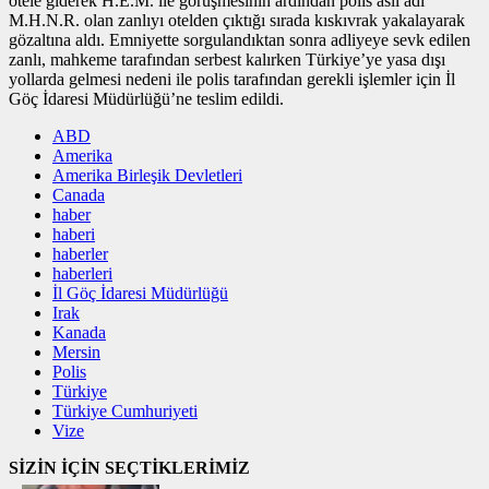
otele giderek H.E.M. ile görüşmesinin ardından polis asıl adı
M.H.N.R. olan zanlıyı otelden çıktığı sırada kıskıvrak yakalayarak
gözaltına aldı. Emniyette sorgulandıktan sonra adliyeye sevk edilen
zanlı, mahkeme tarafından serbest kalırken Türkiye’ye yasa dışı
yollarda gelmesi nedeni ile polis tarafından gerekli işlemler için İl
Göç İdaresi Müdürlüğü’ne teslim edildi.
ABD
Amerika
Amerika Birleşik Devletleri
Canada
haber
haberi
haberler
haberleri
İl Göç İdaresi Müdürlüğü
Irak
Kanada
Mersin
Polis
Türkiye
Türkiye Cumhuriyeti
Vize
SİZİN İÇİN SEÇTİKLERİMİZ