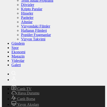
Tenis İddaa Programı
Dövizler
Kripto Paralar
Hisseler
Pariteler
Altınlar
Vizyondaki Filmler
Haftanın Filmleri
Popüler Fragmanlar
Vizyon Takvimi
Gündem
Spor
Ekonomi
Magazin
Videolar
Galeri
Canlı TV
Hava Durumu
Canlı Borsa
Yayın Akışları