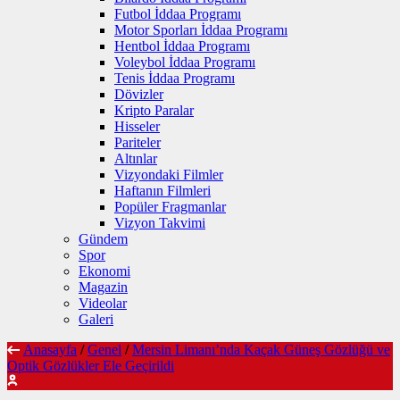
Futbol İddaa Programı
Motor Sporları İddaa Programı
Hentbol İddaa Programı
Voleybol İddaa Programı
Tenis İddaa Programı
Dövizler
Kripto Paralar
Hisseler
Pariteler
Altınlar
Vizyondaki Filmler
Haftanın Filmleri
Popüler Fragmanlar
Vizyon Takvimi
Gündem
Spor
Ekonomi
Magazin
Videolar
Galeri
Anasayfa
/
Genel
/
Mersin Limanı’nda Kaçak Güneş Gözlüğü ve
Optik Gözlükler Ele Geçirildi