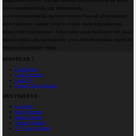
magazinden siyasete, spordan seyahate bütün konuların tek adresi
www.mersinsondakika.org platformunda;
www.mersinsondakika.org haber içerikleri kaynak gösterilmeden
alıntı yapılamaz, kanuna aykırı ve izinsiz olarak kopyalanamaz,
başka yerde yayınlanamaz. Aykırı işlem yapan kişi/kişiler için yasal
başvuru hakkı saklı tutulmaktadır. www.mersinsondakika.org tercih
ettiğiniz için teşekkür ederiz.
SERVİSLER 2
Canlı Borsa
Canlı Sonuçlar
Canlı TV
Futbol Canlı Sonuçlar
MULTİMEDYA
Gazeteler
Hava Durumu
Haber Gönder
Namaz Vakitleri
TV Yayın Akışları