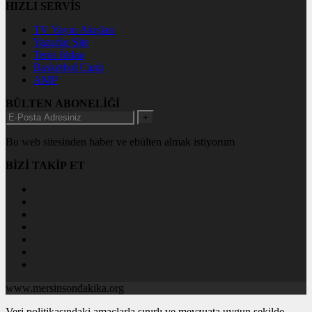
HIZLI SERVİS
TV Yayın Akışları
Yazarlar Site
Tenis İddaa
Basketbol Canlı
AMP
BÜLTEN ABONELİĞİ
+
Bu web sitesinden haber ve ebülten almak istiyorum
BİZİ TAKİP ET
www.mersinsondakika.org
Veri politikasındaki amaçlarla sınırlı ve mevzuata uygun şekilde