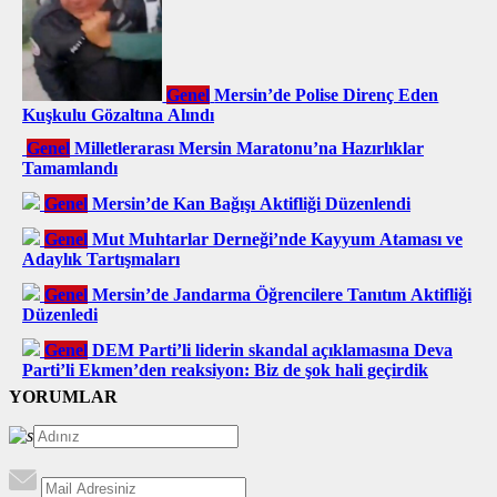
Genel
Mersin’de Polise Direnç Eden
Kuşkulu Gözaltına Alındı
Genel
Milletlerarası Mersin Maratonu’na Hazırlıklar
Tamamlandı
Genel
Mersin’de Kan Bağışı Aktifliği Düzenlendi
Genel
Mut Muhtarlar Derneği’nde Kayyum Ataması ve
Adaylık Tartışmaları
Genel
Mersin’de Jandarma Öğrencilere Tanıtım Aktifliği
Düzenledi
Genel
DEM Parti’li liderin skandal açıklamasına Deva
Parti’li Ekmen’den reaksiyon: Biz de şok hali geçirdik
YORUMLAR