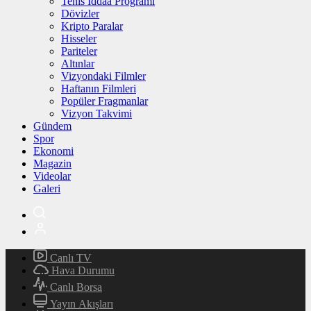
Tenis İddaa Programı
Dövizler
Kripto Paralar
Hisseler
Pariteler
Altınlar
Vizyondaki Filmler
Haftanın Filmleri
Popüler Fragmanlar
Vizyon Takvimi
Gündem
Spor
Ekonomi
Magazin
Videolar
Galeri
Canlı TV
Hava Durumu
Canlı Borsa
Yayın Akışları