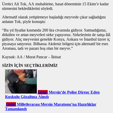
Üretici Ali Tok, AA muhabirine, hasat döneminin 15 Ekim’e kadar
sürmesini beklediklerini söyledi.
Alternatif olarak yetiştirmeye başladığı meyvede çıkar sağladığını
anlatan Tok, şöyle konuştu:
“Bu yıl fiyatlar kısmında 200 lira civarında gidiyor. Satmadığımız,
dökülen ve artan meyveleri sirke yapıyoruz. Sirkelerinin de satışı âlâ
gidiyor. Alıç meyvesini genelde Konya, Ankara ve İstanbul üzere iç
piyasaya satıyoruz. Bilhassa Akdeniz bölgesi için alternatif bir eser.
Aroması, tadı ve pazarı hoş olan bir meyve.”
Kaynak: AA / Murat Pancar – İktisat
SİZİN İÇİN SEÇTİKLERİMİZ
Genel
Mersin’de Polise Direnç Eden
Kuşkulu Gözaltına Alındı
Genel
Milletlerarası Mersin Maratonu’na Hazırlıklar
Tamamlandı