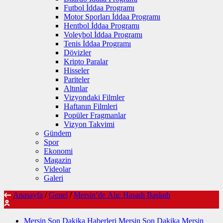
Futbol İddaa Programı
Motor Sporları İddaa Programı
Hentbol İddaa Programı
Voleybol İddaa Programı
Tenis İddaa Programı
Dövizler
Kripto Paralar
Hisseler
Pariteler
Altınlar
Vizyondaki Filmler
Haftanın Filmleri
Popüler Fragmanlar
Vizyon Takvimi
Gündem
Spor
Ekonomi
Magazin
Videolar
Galeri
Anasayfa
/
Genel
/
Mersin’de Alıç Hasadı Başladı
Mersin Son Dakika Haberleri Mersin Son Dakika Mersin