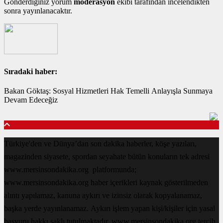
Gönderdiğiniz yorum
moderasyon
ekibi tarafından incelendikten
sonra yayınlanacaktır.
Sıradaki haber:
Bakan Göktaş: Sosyal Hizmetleri Hak Temelli Anlayışla Sunmaya
Devam Edeceğiz
Türkiye'den ve Dünya’dan son dakika haberler, köşe yazıları,
magazinden siyasete, spordan seyahate bütün konuların tek adresi
www.mersinsondakika.org platformunda;
www.mersinsondakika.org haber içerikleri kaynak gösterilmeden
alıntı yapılamaz, kanuna aykırı ve izinsiz olarak kopyalanamaz,
başka yerde yayınlanamaz. Aykırı işlem yapan kişi/kişiler için yasal
başvuru hakkı saklı tutulmaktadır. www.mersinsondakika.org tercih