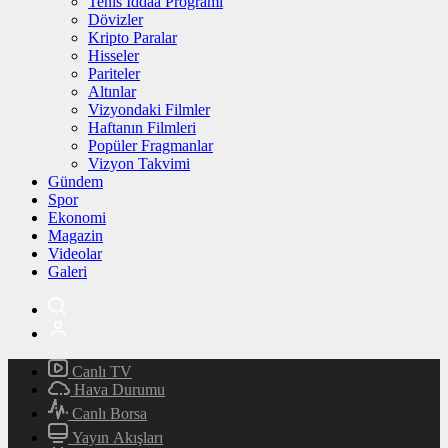
Tenis İddaa Programı
Dövizler
Kripto Paralar
Hisseler
Pariteler
Altınlar
Vizyondaki Filmler
Haftanın Filmleri
Popüler Fragmanlar
Vizyon Takvimi
Gündem
Spor
Ekonomi
Magazin
Videolar
Galeri
Canlı TV
Hava Durumu
Canlı Borsa
Yayın Akışları