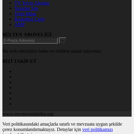
TV Yayın Akışları
Yazarlar Site
Tenis İddaa
Basketbol Canlı
AMP
BÜLTEN ABONELİĞİ
+
Bu web sitesinden haber ve ebülten almak istiyorum
BİZİ TAKİP ET
www.mersinsondakika.org
Veri politikasındaki amaçlarla sınırlı ve mevzuata uygun şekilde
çerez konumlandırmaktayız. Detaylar için
veri politikamızı