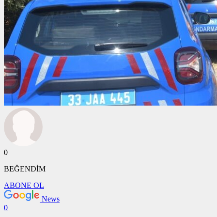
0
BEĞENDİM
ABONE OL
News
0