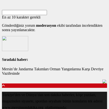
En az 10 karakter gerekli
Gönderdiğiniz yorum
moderasyon
ekibi tarafından incelendikten
sonra yayınlanacaktır.
Sıradaki haber:
Mersin’de Jandarma Takımları Orman Yangınlarına Karşı Devriye
Vazifesinde
Türkiye'den ve Dünya’dan son dakika haberler, köşe yazıları,
magazinden siyasete, spordan seyahate bütün konuların tek adresi
www.mersinsondakika.org platformunda;