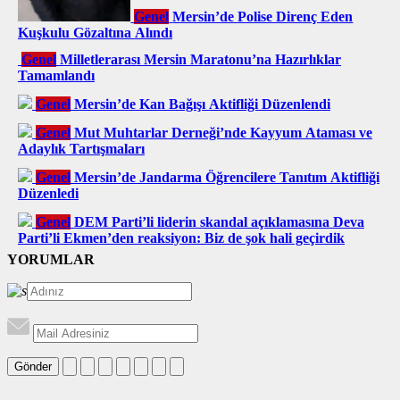
Genel
Mersin’de Polise Direnç Eden
Kuşkulu Gözaltına Alındı
Genel
Milletlerarası Mersin Maratonu’na Hazırlıklar
Tamamlandı
Genel
Mersin’de Kan Bağışı Aktifliği Düzenlendi
Genel
Mut Muhtarlar Derneği’nde Kayyum Ataması ve
Adaylık Tartışmaları
Genel
Mersin’de Jandarma Öğrencilere Tanıtım Aktifliği
Düzenledi
Genel
DEM Parti’li liderin skandal açıklamasına Deva
Parti’li Ekmen’den reaksiyon: Biz de şok hali geçirdik
YORUMLAR
Gönder