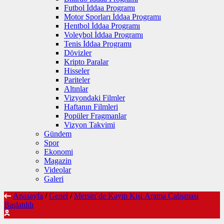
Futbol İddaa Programı
Motor Sporları İddaa Programı
Hentbol İddaa Programı
Voleybol İddaa Programı
Tenis İddaa Programı
Dövizler
Kripto Paralar
Hisseler
Pariteler
Altınlar
Vizyondaki Filmler
Haftanın Filmleri
Popüler Fragmanlar
Vizyon Takvimi
Gündem
Spor
Ekonomi
Magazin
Videolar
Galeri
Anasayfa
/
Genel
/
Mersin’de Kayıp Kişi Arama Çalışması
Başlatıldı