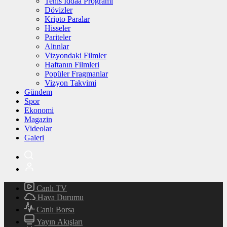
Tenis İddaa Programı
Dövizler
Kripto Paralar
Hisseler
Pariteler
Altınlar
Vizyondaki Filmler
Haftanın Filmleri
Popüler Fragmanlar
Vizyon Takvimi
Gündem
Spor
Ekonomi
Magazin
Videolar
Galeri
Canlı TV
Hava Durumu
Canlı Borsa
Yayın Akışları