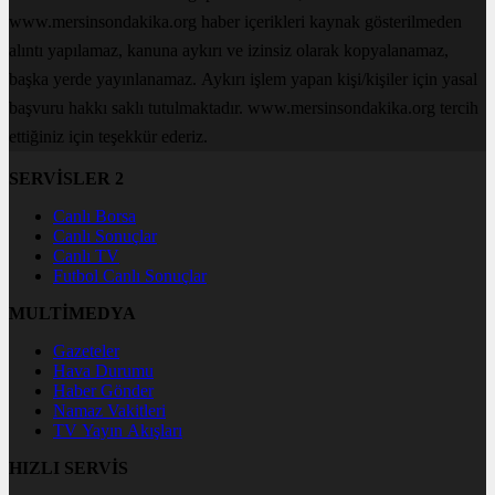
www.mersinsondakika.org haber içerikleri kaynak gösterilmeden
alıntı yapılamaz, kanuna aykırı ve izinsiz olarak kopyalanamaz,
başka yerde yayınlanamaz. Aykırı işlem yapan kişi/kişiler için yasal
başvuru hakkı saklı tutulmaktadır. www.mersinsondakika.org tercih
ettiğiniz için teşekkür ederiz.
SERVİSLER 2
Canlı Borsa
Canlı Sonuçlar
Canlı TV
Futbol Canlı Sonuçlar
MULTİMEDYA
Gazeteler
Hava Durumu
Haber Gönder
Namaz Vakitleri
TV Yayın Akışları
HIZLI SERVİS