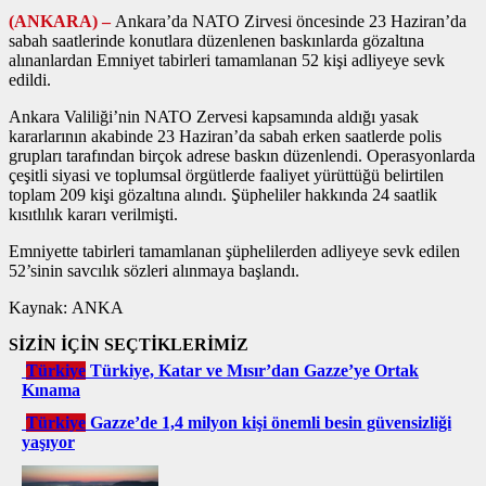
(ANKARA) –
Ankara’da NATO Zirvesi öncesinde 23 Haziran’da
sabah saatlerinde konutlara düzenlenen baskınlarda gözaltına
alınanlardan Emniyet tabirleri tamamlanan 52 kişi adliyeye sevk
edildi.
Ankara Valiliği’nin NATO Zervesi kapsamında aldığı yasak
kararlarının akabinde 23 Haziran’da sabah erken saatlerde polis
grupları tarafından birçok adrese baskın düzenlendi. Operasyonlarda
çeşitli siyasi ve toplumsal örgütlerde faaliyet yürüttüğü belirtilen
toplam 209 kişi gözaltına alındı. Şüpheliler hakkında 24 saatlik
kısıtlılık kararı verilmişti.
Emniyette tabirleri tamamlanan şüphelilerden adliyeye sevk edilen
52’sinin savcılık sözleri alınmaya başlandı.
Kaynak: ANKA
SİZİN İÇİN SEÇTİKLERİMİZ
Türkiye
Türkiye, Katar ve Mısır’dan Gazze’ye Ortak
Kınama
Türkiye
Gazze’de 1,4 milyon kişi önemli besin güvensizliği
yaşıyor