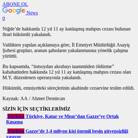
ABONE OL
News
0
Niğde’de hakkında 12 yıl 11 ay katılaşmış mahpus cezası bulunan
firari hükümlü yakalandı.
Valilikten yapılan açıklamaya göre, İl Emniyet Müdürlüğü Asayiş
Şubesi grupları, aranan şahısların yakalanmasına yönelik çalışma
yürüttü.
Bu kapsamda, “üstsoydan akrabayı taammüden öldürme”
kabahatinden hakkında 12 yıl 11 ay katılaşmış mahpus cezası olan
M.Y, düzenlenen operasyonla yakalandı.
Hükümlü, emniyetteki süreçlerinin akabinde cezaevine teslim edildi.
Kaynak: AA / Ahmet Demircan
SİZİN İÇİN SEÇTİKLERİMİZ
Türkiye
Türkiye, Katar ve Mısır’dan Gazze’ye Ortak
Kınama
Türkiye
Gazze’de 1,4 milyon kişi önemli besin güvensizliği
yaşıyor