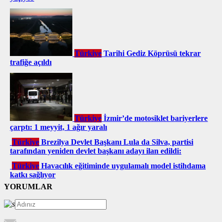
Türkiye
Tarihi Gediz Köprüsü tekrar
trafiğe açıldı
Türkiye
İzmir’de motosiklet bariyerlere
çarptı: 1 meyyit, 1 ağır yaralı
Türkiye
Brezilya Devlet Başkanı Lula da Silva, partisi
tarafından yeniden devlet başkanı adayı ilan edildi:
Türkiye
Havacılık eğitiminde uygulamalı model istihdama
katkı sağlıyor
YORUMLAR