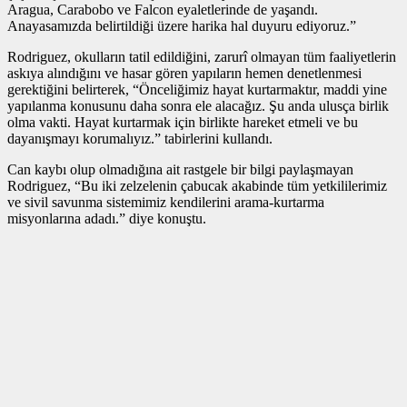
Aragua, Carabobo ve Falcon eyaletlerinde de yaşandı.
Anayasamızda belirtildiği üzere harika hal duyuru ediyoruz.”
Rodriguez, okulların tatil edildiğini, zarurî olmayan tüm faaliyetlerin
askıya alındığını ve hasar gören yapıların hemen denetlenmesi
gerektiğini belirterek, “Önceliğimiz hayat kurtarmaktır, maddi yine
yapılanma konusunu daha sonra ele alacağız. Şu anda ulusça birlik
olma vakti. Hayat kurtarmak için birlikte hareket etmeli ve bu
dayanışmayı korumalıyız.” tabirlerini kullandı.
Can kaybı olup olmadığına ait rastgele bir bilgi paylaşmayan
Rodriguez, “Bu iki zelzelenin çabucak akabinde tüm yetkililerimiz
ve sivil savunma sistemimiz kendilerini arama-kurtarma
misyonlarına adadı.” diye konuştu.
Rodriguez, yardım teklifinde bulunan devlet liderlerine işaret ederek,
şunları kaydetti:
“Depremlerin akabinde dayanışma iletilerini iletmek için bizimle
irtibata geçen dünyadaki tüm hükümetlere teşekkür etmek istiyorum:
Amerika Birleşik Devletleri, Panama, Katar, Ekvador, Kolombiya,
Birleşik Krallık, Brezilya ve Meksika. Ayrıyeten Birleşmiş
Milletler’e ve çok taraflı finans kuruluşlarına da şükranlarımı
sunuyorum,”