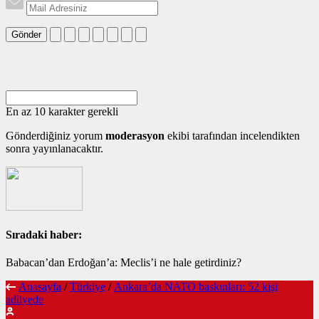
Gönder
En az 10 karakter gerekli
Gönderdiğiniz yorum
moderasyon
ekibi tarafından incelendikten
sonra yayınlanacaktır.
Sıradaki haber:
Babacan’dan Erdoğan’a: Meclis’i ne hale getirdiniz?
Anasayfa
/
Türkiye
/
Ankara’da NATO baskınları: 52 kişi
adliyede