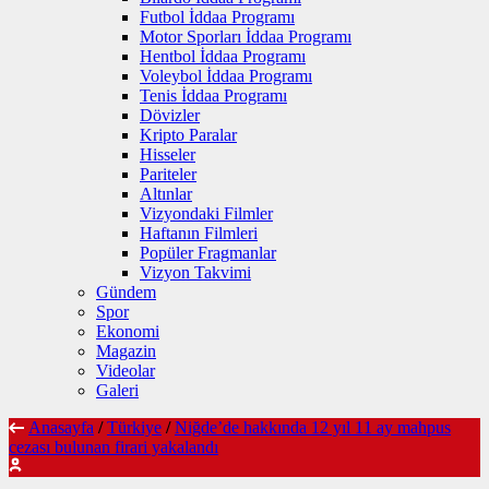
Futbol İddaa Programı
Motor Sporları İddaa Programı
Hentbol İddaa Programı
Voleybol İddaa Programı
Tenis İddaa Programı
Dövizler
Kripto Paralar
Hisseler
Pariteler
Altınlar
Vizyondaki Filmler
Haftanın Filmleri
Popüler Fragmanlar
Vizyon Takvimi
Gündem
Spor
Ekonomi
Magazin
Videolar
Galeri
Anasayfa
/
Türkiye
/
Niğde’de hakkında 12 yıl 11 ay mahpus
cezası bulunan firari yakalandı