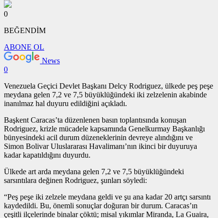
0
BEĞENDİM
ABONE OL
News
0
Venezuela Geçici Devlet Başkanı Delcy Rodriguez, ülkede peş peşe
meydana gelen 7,2 ve 7,5 büyüklüğündeki iki zelzelenin akabinde
inanılmaz hal duyuru edildiğini açıkladı.
Başkent Caracas’ta düzenlenen basın toplantısında konuşan
Rodriguez, krizle mücadele kapsamında Genelkurmay Başkanlığı
bünyesindeki acil durum düzeneklerinin devreye alındığını ve
Simon Bolivar Uluslararası Havalimanı’nın ikinci bir duyuruya
kadar kapatıldığını duyurdu.
Ülkede art arda meydana gelen 7,2 ve 7,5 büyüklüğündeki
sarsıntılara değinen Rodriguez, şunları söyledi:
“Peş peşe iki zelzele meydana geldi ve şu ana kadar 20 artçı sarsıntı
kaydedildi. Bu, önemli sonuçlar doğuran bir durum. Caracas’ın
çeşitli ilçelerinde binalar çöktü; misal yıkımlar Miranda, La Guaira,