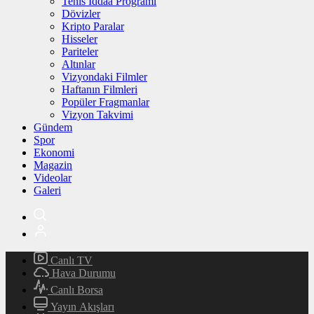
Tenis İddaa Programı
Dövizler
Kripto Paralar
Hisseler
Pariteler
Altınlar
Vizyondaki Filmler
Haftanın Filmleri
Popüler Fragmanlar
Vizyon Takvimi
Gündem
Spor
Ekonomi
Magazin
Videolar
Galeri
Canlı TV
Hava Durumu
Canlı Borsa
Yayın Akışları