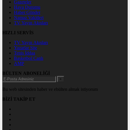
Gazeteler
Hava Durumu
Haber Gönder
Namaz Vakitleri
TV Yayın Akışları
HIZLI SERVİS
TV Yayın Akışları
Yazarlar Site
Tenis İddaa
Basketbol Canlı
AMP
BÜLTEN ABONELİĞİ
+
Bu web sitesinden haber ve ebülten almak istiyorum
BİZİ TAKİP ET