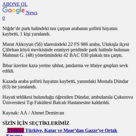
ABONE OL
News
0
Niğde’de park halindeki tıra çarpan arabanın şoförü hayatını
kaybetti, 1 kişi yaralandı.
Murat Akkoyun (56) idaresindeki 22 FS 986 araba, Ulukışla ilçesi
Çiftehan köyü mevkisinde emniyet şeridinde park halinde bulunan
Mahmut G. (48) yönetimindeki 42 BAC 030 plakalı tıra çarptı.
İhbar üzerine kaza yerine sıhhat, jandarma ve itfaiye grupları sevk
edildi.
Kazada araba şoförü hayatını kaybetti, yanındaki Mustafa Dündar
(63) ise yaralandı.
Hayati tehlikesi bulunduğu öğrenilen Dündar, ambulansla Çukurova
Üniversitesi Tıp Fakültesi Balcalı Hastanesine kaldırıldı.
Kaynak: AA / Ahmet Demircan
SİZİN İÇİN SEÇTİKLERİMİZ
Türkiye
Türkiye, Katar ve Mısır’dan Gazze’ye Ortak
Kınama