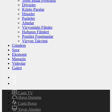
Tenis İddaa Programı
Dövizler
Kripto Paralar
Hisseler
Pariteler
Altınlar
Vizyondaki Filmler
Haftanın Filmleri
Popüler Fragmanlar
Vizyon Takvimi
Gündem
Spor
Ekonomi
Magazin
Videolar
Galeri
Canlı TV
Hava Durumu
Canlı Borsa
Yayın Akışları