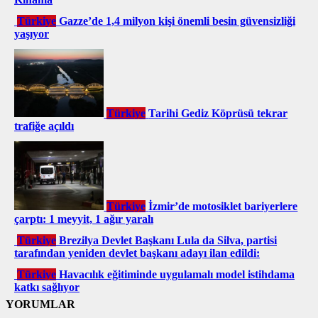
Türkiye
Gazze’de 1,4 milyon kişi önemli besin güvensizliği
yaşıyor
Türkiye
Tarihi Gediz Köprüsü tekrar
trafiğe açıldı
Türkiye
İzmir’de motosiklet bariyerlere
çarptı: 1 meyyit, 1 ağır yaralı
Türkiye
Brezilya Devlet Başkanı Lula da Silva, partisi
tarafından yeniden devlet başkanı adayı ilan edildi:
Türkiye
Havacılık eğitiminde uygulamalı model istihdama
katkı sağlıyor
YORUMLAR