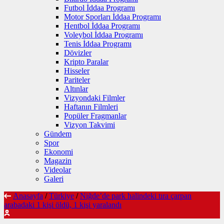
Futbol İddaa Programı
Motor Sporları İddaa Programı
Hentbol İddaa Programı
Voleybol İddaa Programı
Tenis İddaa Programı
Dövizler
Kripto Paralar
Hisseler
Pariteler
Altınlar
Vizyondaki Filmler
Haftanın Filmleri
Popüler Fragmanlar
Vizyon Takvimi
Gündem
Spor
Ekonomi
Magazin
Videolar
Galeri
Anasayfa
/
Türkiye
/
Niğde’de park halindeki tıra çarpan
arabadaki 1 kişi öldü, 1 kişi yaralandı