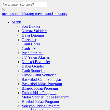
mersinsondakika.org
mersinsondakika.org
Servis
Son Dakika
Namaz Vakitleri
Hava Durumu
Gazeteler
Canlı Borsa
Canlı TV
Puan Durumu
TV Yayın Akışları
Nöbetçi Eczaneler
Haber Gönder
Canlı Sonuçlar
Futbol Canlı Sonuçlar
Basketbol Canlı Sonuçlar
Basketbol İddaa Programı
Bilardo İddaa Programı
Futbol İddaa Programı
Motor Sporları İddaa Programı
Hentbol İddaa Programı
Voleybol İddaa Programı