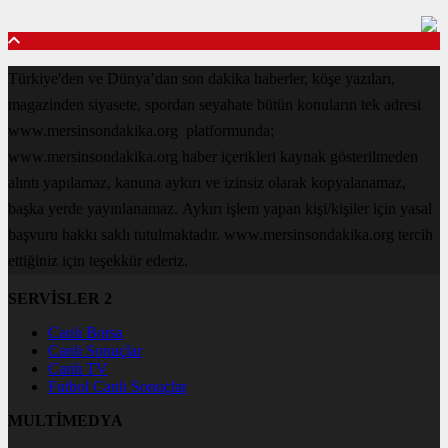
Türkiye'den ve Dünya’dan son dakika haberler, köşe yazıları,
magazinden siyasete, spordan seyahate bütün konuların tek adresi
www.mersinsondakika.org platformunda;
www.mersinsondakika.org haber içerikleri kaynak gösterilmeden
alıntı yapılamaz, kanuna aykırı ve izinsiz olarak kopyalanamaz,
başka yerde yayınlanamaz. Aykırı işlem yapan kişi/kişiler için yasal
başvuru hakkı saklı tutulmaktadır. www.mersinsondakika.org tercih
ettiğiniz için teşekkür ederiz.
SERVİSLER 2
Canlı Borsa
Canlı Sonuçlar
Canlı TV
Futbol Canlı Sonuçlar
MULTİMEDYA