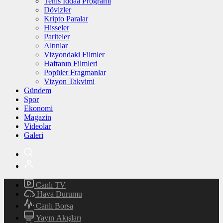
Tenis İddaa Programı
Dövizler
Kripto Paralar
Hisseler
Pariteler
Altınlar
Vizyondaki Filmler
Haftanın Filmleri
Popüler Fragmanlar
Vizyon Takvimi
Gündem
Spor
Ekonomi
Magazin
Videolar
Galeri
Canlı TV
Hava Durumu
Canlı Borsa
Yayın Akışları