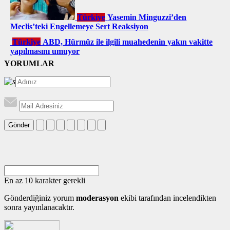
Türkiye
Yasemin Minguzzi’den
Meclis’teki Engellemeye Sert Reaksiyon
Türkiye
ABD, Hürmüz ile ilgili muahedenin yakın vakitte
yapılmasını umuyor
YORUMLAR
Gönder
En az 10 karakter gerekli
Gönderdiğiniz yorum
moderasyon
ekibi tarafından incelendikten
sonra yayınlanacaktır.