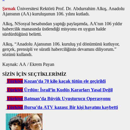
Şırnak
Üniversitesi Rektörü Prof. Dr. Abdurrahim Alkış, Anadolu
Ajansının (AA) kuruluşunun 106. yılını kutladı.
Alkış, NSosyal hesabından yaptığı paylaşımda, AA’nın 106 yıldır
habercilik manasında üstlendiği misyonu en uygun halde
sürdürdüğünü belirtti.
Alkış, “Anadolu Ajansının 106. kuruluş yıl dönümünü kutluyor,
gerçek, prensipli ve süratli haberciliğinin devamını diliyorum.”
sözünü kullandı.
Kaynak: AA / Ekrem Payan
SİZİN İÇİN SEÇTİKLERİMİZ
Türkiye
Kozan’da 70 kilo kaçak tütün ele geçirildi
Türkiye
Ürdün: İsrail’in Kudüs Kararları Yasal Değil
Türkiye
Batman’da Büyük Uyuşturucu Operasyonu
Türkiye
Bursa’da ATV kazası: Bir kişi hayatını kaybetti