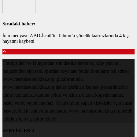
Sıradaki haber:
İran medyası: ABD-İsrail’in Tahran’a yönelik taarruzlarında 4 kişi
hayatını kaybetti
Türkiye'den ve Dünya’dan son dakika haberler, köşe yazıları,
magazinden siyasete, spordan seyahate bütün konuların tek adresi
www.mersinsondakika.org platformunda;
www.mersinsondakika.org haber içerikleri kaynak gösterilmeden
alıntı yapılamaz, kanuna aykırı ve izinsiz olarak kopyalanamaz,
başka yerde yayınlanamaz. Aykırı işlem yapan kişi/kişiler için yasal
başvuru hakkı saklı tutulmaktadır. www.mersinsondakika.org tercih
ettiğiniz için teşekkür ederiz.
SERVİSLER 2