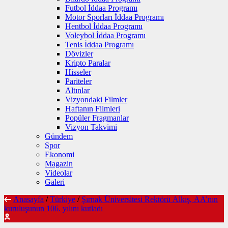
Futbol İddaa Programı
Motor Sporları İddaa Programı
Hentbol İddaa Programı
Voleybol İddaa Programı
Tenis İddaa Programı
Dövizler
Kripto Paralar
Hisseler
Pariteler
Altınlar
Vizyondaki Filmler
Haftanın Filmleri
Popüler Fragmanlar
Vizyon Takvimi
Gündem
Spor
Ekonomi
Magazin
Videolar
Galeri
Anasayfa
/
Türkiye
/
Şırnak Üniversitesi Rektörü Alkış, AA’nın
kuruluşunun 106. yılını kutladı