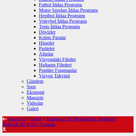
Futbol İddaa Programı
Motor Sporları İddaa Programı
Hentbol İddaa Programı
Voleybol İddaa Programı
Tenis İddaa Programı
Dövizler
Kripto Paralar
Hisseler
Pariteler
Altınlar
Vizyondaki Filmler
Haftanın Filmleri
Popüler Fragmanlar
Vizyon Takvimi
Gündem
Spor
Ekonomi
Magazin
Videolar
Galeri
Anasayfa
/
Sağlık
/
Sultangazi’de Motosikletli Şüpheliler
Bahçede İki Kişiyi Yaraladı