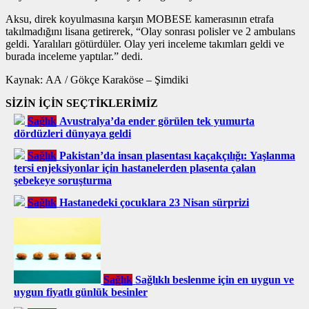
Aksu, direk koyulmasına karşın MOBESE kamerasının etrafa
takılmadığını lisana getirerek, “Olay sonrası polisler ve 2 ambulans
geldi. Yaralıları götürdüler. Olay yeri inceleme takımları geldi ve
burada inceleme yaptılar.” dedi.
Kaynak: AA / Gökçe Karaköse – Şimdiki
SİZİN İÇİN SEÇTİKLERİMİZ
Sağlık
Avustralya’da ender görülen tek yumurta
dördüzleri dünyaya geldi
Sağlık
Pakistan’da insan plasentası kaçakçılığı: Yaşlanma
tersi enjeksiyonlar için hastanelerden plasenta çalan
şebekeye soruşturma
Sağlık
Hastanedeki çocuklara 23 Nisan sürprizi
Sağlık
Sağlıklı beslenme için en uygun ve
uygun fiyatlı günlük besinler