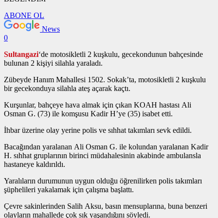
ABONE OL
News
0
Sultangazi
‘de motosikletli 2 kuşkulu, gecekondunun bahçesinde
bulunan 2 kişiyi silahla yaraladı.
Zübeyde Hanım Mahallesi 1502. Sokak’ta, motosikletli 2 kuşkulu
bir gecekonduya silahla ateş açarak kaçtı.
Kurşunlar, bahçeye hava almak için çıkan KOAH hastası Ali
Osman G. (73) ile komşusu Kadir H’ye (35) isabet etti.
İhbar üzerine olay yerine polis ve sıhhat takımları sevk edildi.
Bacağından yaralanan Ali Osman G. ile kolundan yaralanan Kadir
H. sıhhat gruplarının birinci müdahalesinin akabinde ambulansla
hastaneye kaldırıldı.
Yaralıların durumunun uygun olduğu öğrenilirken polis takımları
şüphelileri yakalamak için çalışma başlattı.
Çevre sakinlerinden Salih Aksu, basın mensuplarına, buna benzeri
olayların mahallede çok sık yaşandığını söyledi.