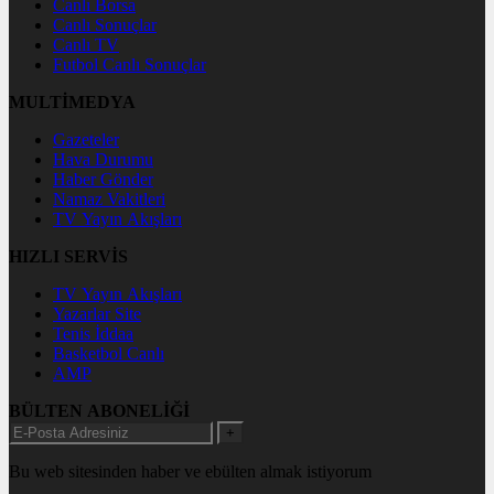
Canlı Borsa
Canlı Sonuçlar
Canlı TV
Futbol Canlı Sonuçlar
MULTİMEDYA
Gazeteler
Hava Durumu
Haber Gönder
Namaz Vakitleri
TV Yayın Akışları
HIZLI SERVİS
TV Yayın Akışları
Yazarlar Site
Tenis İddaa
Basketbol Canlı
AMP
BÜLTEN ABONELİĞİ
+
Bu web sitesinden haber ve ebülten almak istiyorum