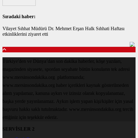
Sıradaki haber:
Vilayet Sıhhat Müdürü Dr. Mehmet Erşan Halk Sıhhati Haftası
etkinliklerini ziyaret etti
Türkiye'den ve Dünya’dan son dakika haberler, köşe yazıları,
magazinden siyasete, spordan seyahate bütün konuların tek adresi
www.mersinsondakika.org platformunda;
www.mersinsondakika.org haber içerikleri kaynak gösterilmeden
alıntı yapılamaz, kanuna aykırı ve izinsiz olarak kopyalanamaz,
başka yerde yayınlanamaz. Aykırı işlem yapan kişi/kişiler için yasal
başvuru hakkı saklı tutulmaktadır. www.mersinsondakika.org tercih
ettiğiniz için teşekkür ederiz.
SERVİSLER 2