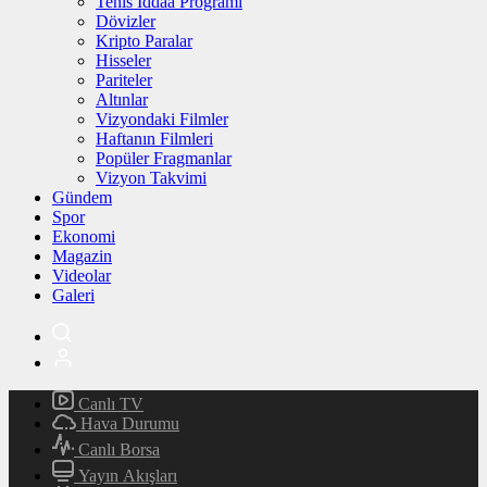
Tenis İddaa Programı
Dövizler
Kripto Paralar
Hisseler
Pariteler
Altınlar
Vizyondaki Filmler
Haftanın Filmleri
Popüler Fragmanlar
Vizyon Takvimi
Gündem
Spor
Ekonomi
Magazin
Videolar
Galeri
Canlı TV
Hava Durumu
Canlı Borsa
Yayın Akışları