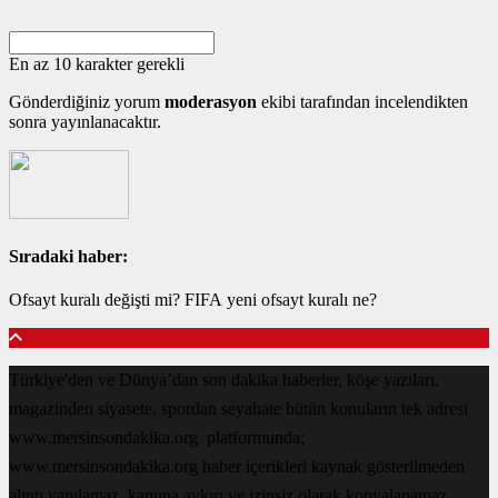
En az 10 karakter gerekli
Gönderdiğiniz yorum
moderasyon
ekibi tarafından incelendikten
sonra yayınlanacaktır.
Sıradaki haber:
Ofsayt kuralı değişti mi? FIFA yeni ofsayt kuralı ne?
Türkiye'den ve Dünya’dan son dakika haberler, köşe yazıları,
magazinden siyasete, spordan seyahate bütün konuların tek adresi
www.mersinsondakika.org platformunda;
www.mersinsondakika.org haber içerikleri kaynak gösterilmeden
alıntı yapılamaz, kanuna aykırı ve izinsiz olarak kopyalanamaz,