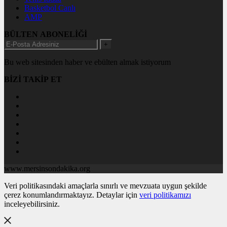
Basketbol Canlı
AMP
BÜLTEN ABONELİĞİ
+
Bu web sitesinden haber ve ebülten almak istiyorum
BİZİ TAKİP ET
www.mersinsondakika.org
Veri politikasındaki amaçlarla sınırlı ve mevzuata uygun şekilde
çerez konumlandırmaktayız. Detaylar için
veri politikamızı
inceleyebilirsiniz.