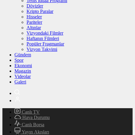
Tenis İddaa Programı
Dövizler
Kripto Paralar
Hisseler
Pariteler
Altınlar
Vizyondaki Filmler
Haftanın Filmleri
Popüler Fragmanlar
Vizyon Takvimi
Gündem
Spor
Ekonomi
Magazin
Videolar
Galeri
Canlı TV
Hava Durumu
Canlı Borsa
Yayın Akışları