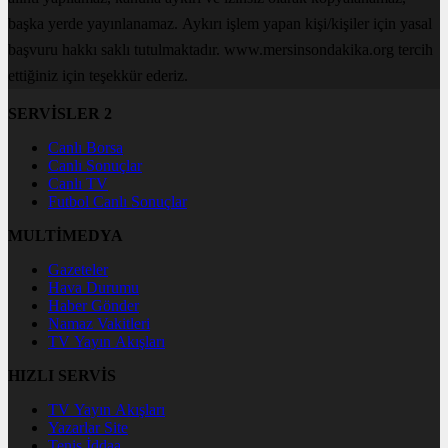
başka yerde yayınlanamaz. Aykırı işlem yapan kişi/kişiler için yasal
başvuru hakkı saklı tutulmaktadır. www.mersinsondakika.org tercih
ettiğiniz için teşekkür ederiz.
SERVİSLER 2
Canlı Borsa
Canlı Sonuçlar
Canlı TV
Futbol Canlı Sonuçlar
MULTİMEDYA
Gazeteler
Hava Durumu
Haber Gönder
Namaz Vakitleri
TV Yayın Akışları
HIZLI SERVİS
TV Yayın Akışları
Yazarlar Site
Tenis İddaa