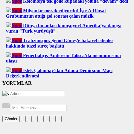
Spor
Kolombiya tek golle kupadaki yoluna ”devam” dedi
Spor
Milyonlar merak ediyordu! İşte A Ulusal
Grubumuzun attığı gol sonrası çalan müzik
Spor
Dünya bu anları konuşuyor! Amerika’ya damga
vuran ”Türk yürüyüşü”
Spor
Trabzonspor, Şenol Güneş’e hakaret edenler
hakkında tüzel süreç başlattı
Spor
Fenerbahçe, Anderson Talisca’da memnun sona
ulaştı
Spor
İstek Çalımbay’dan Adana Demirspor Maçı
Değerlendirmesi
YORUMLAR
Gönder