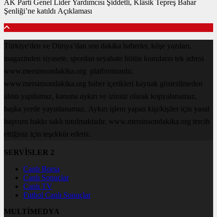
AK Parti Genel Lider Yardımcısı Şiddetli, Klâsik Tepreş Bahar
Şenliği’ne katıldı Açıklaması
Türkiye'den ve Dünya’dan son dakika haberler, köşe yazıları,
magazinden siyasete, spordan seyahate bütün konuların tek adresi
www.mersinsondakika.org platformunda;
www.mersinsondakika.org haber içerikleri kaynak gösterilmeden
alıntı yapılamaz, kanuna aykırı ve izinsiz olarak kopyalanamaz,
başka yerde yayınlanamaz. Aykırı işlem yapan kişi/kişiler için yasal
başvuru hakkı saklı tutulmaktadır. www.mersinsondakika.org tercih
ettiğiniz için teşekkür ederiz.
SERVİSLER 2
Canlı Borsa
Canlı Sonuçlar
Canlı TV
Futbol Canlı Sonuçlar
MULTİMEDYA