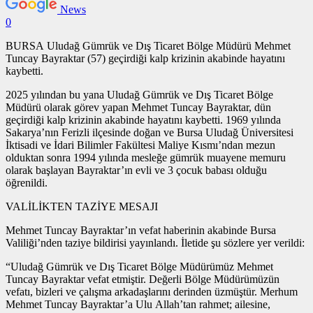
News
0
BURSA Uludağ Gümrük ve Dış Ticaret Bölge Müdürü Mehmet
Tuncay Bayraktar (57) geçirdiği kalp krizinin akabinde hayatını
kaybetti.
2025 yılından bu yana Uludağ Gümrük ve Dış Ticaret Bölge
Müdürü olarak görev yapan Mehmet Tuncay Bayraktar, dün
geçirdiği kalp krizinin akabinde hayatını kaybetti. 1969 yılında
Sakarya’nın Ferizli ilçesinde doğan ve Bursa Uludağ Üniversitesi
İktisadi ve İdari Bilimler Fakültesi Maliye Kısmı’ndan mezun
olduktan sonra 1994 yılında mesleğe gümrük muayene memuru
olarak başlayan Bayraktar’ın evli ve 3 çocuk babası olduğu
öğrenildi.
VALİLİKTEN TAZİYE MESAJI
Mehmet Tuncay Bayraktar’ın vefat haberinin akabinde Bursa
Valiliği’nden taziye bildirisi yayınlandı. İletide şu sözlere yer verildi:
“Uludağ Gümrük ve Dış Ticaret Bölge Müdürümüz Mehmet
Tuncay Bayraktar vefat etmiştir. Değerli Bölge Müdürümüzün
vefatı, bizleri ve çalışma arkadaşlarını derinden üzmüştür. Merhum
Mehmet Tuncay Bayraktar’a Ulu Allah’tan rahmet; ailesine,