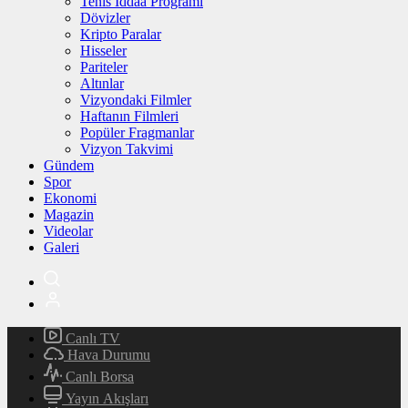
Tenis İddaa Programı
Dövizler
Kripto Paralar
Hisseler
Pariteler
Altınlar
Vizyondaki Filmler
Haftanın Filmleri
Popüler Fragmanlar
Vizyon Takvimi
Gündem
Spor
Ekonomi
Magazin
Videolar
Galeri
Canlı TV
Hava Durumu
Canlı Borsa
Yayın Akışları