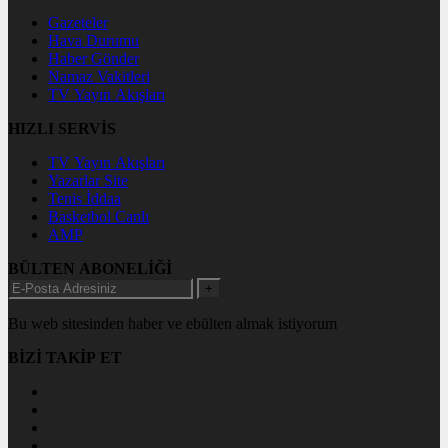
Gazeteler
Hava Durumu
Haber Gönder
Namaz Vakitleri
TV Yayın Akışları
HIZLI SERVİS
TV Yayın Akışları
Yazarlar Site
Tenis İddaa
Basketbol Canlı
AMP
BÜLTEN ABONELİĞİ
+
Bu web sitesinden haber ve ebülten almak istiyorum
BİZİ TAKİP ET