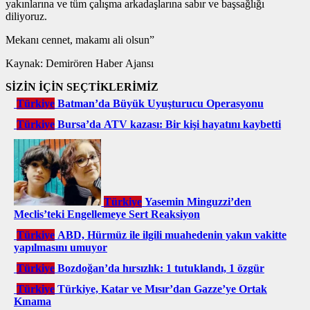
yakınlarına ve tüm çalışma arkadaşlarına sabır ve başsağlığı
diliyoruz.
Mekanı cennet, makamı ali olsun”
Kaynak: Demirören Haber Ajansı
SİZİN İÇİN SEÇTİKLERİMİZ
Türkiye
Batman’da Büyük Uyuşturucu Operasyonu
Türkiye
Bursa’da ATV kazası: Bir kişi hayatını kaybetti
Türkiye
Yasemin Minguzzi’den
Meclis’teki Engellemeye Sert Reaksiyon
Türkiye
ABD, Hürmüz ile ilgili muahedenin yakın vakitte
yapılmasını umuyor
Türkiye
Bozdoğan’da hırsızlık: 1 tutuklandı, 1 özgür
Türkiye
Türkiye, Katar ve Mısır’dan Gazze’ye Ortak
Kınama