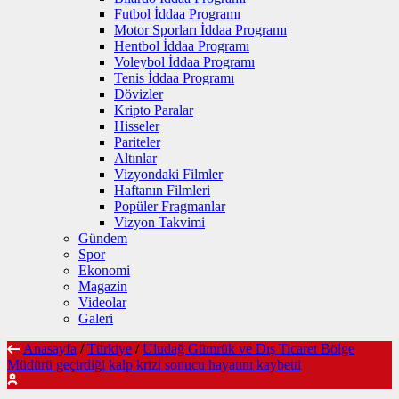
Futbol İddaa Programı
Motor Sporları İddaa Programı
Hentbol İddaa Programı
Voleybol İddaa Programı
Tenis İddaa Programı
Dövizler
Kripto Paralar
Hisseler
Pariteler
Altınlar
Vizyondaki Filmler
Haftanın Filmleri
Popüler Fragmanlar
Vizyon Takvimi
Gündem
Spor
Ekonomi
Magazin
Videolar
Galeri
Anasayfa
/
Türkiye
/
Uludağ Gümrük ve Dış Ticaret Bölge
Müdürü geçirdiği kalp krizi sonucu hayatını kaybetti