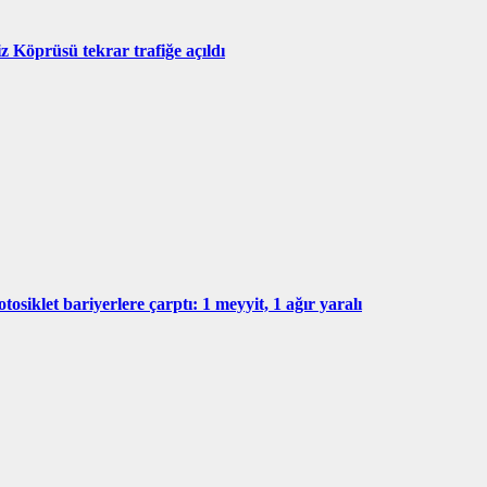
z Köprüsü tekrar trafiğe açıldı
tosiklet bariyerlere çarptı: 1 meyyit, 1 ağır yaralı