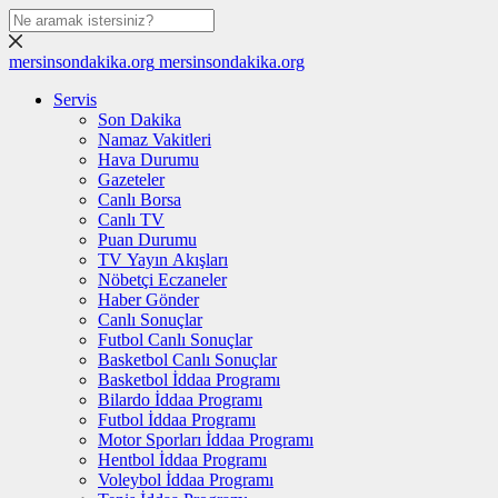
mersinsondakika.org
mersinsondakika.org
Servis
Son Dakika
Namaz Vakitleri
Hava Durumu
Gazeteler
Canlı Borsa
Canlı TV
Puan Durumu
TV Yayın Akışları
Nöbetçi Eczaneler
Haber Gönder
Canlı Sonuçlar
Futbol Canlı Sonuçlar
Basketbol Canlı Sonuçlar
Basketbol İddaa Programı
Bilardo İddaa Programı
Futbol İddaa Programı
Motor Sporları İddaa Programı
Hentbol İddaa Programı
Voleybol İddaa Programı