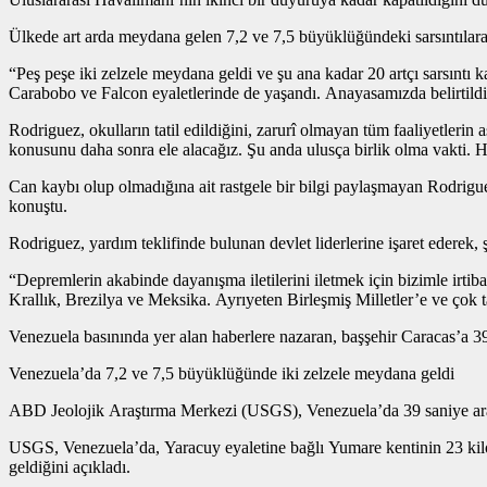
Ülkede art arda meydana gelen 7,2 ve 7,5 büyüklüğündeki sarsıntılara
“Peş peşe iki zelzele meydana geldi ve şu ana kadar 20 artçı sarsıntı 
Carabobo ve Falcon eyaletlerinde de yaşandı. Anayasamızda belirtildi
Rodriguez, okulların tatil edildiğini, zarurî olmayan tüm faaliyetleri
konusunu daha sonra ele alacağız. Şu anda ulusça birlik olma vakti. Ha
Can kaybı olup olmadığına ait rastgele bir bilgi paylaşmayan Rodrigu
konuştu.
Rodriguez, yardım teklifinde bulunan devlet liderlerine işaret ederek, ş
“Depremlerin akabinde dayanışma iletilerini iletmek için bizimle irt
Krallık, Brezilya ve Meksika. Ayrıyeten Birleşmiş Milletler’e ve çok 
Venezuela basınında yer alan haberlere nazaran, başşehir Caracas’a 39
Venezuela’da 7,2 ve 7,5 büyüklüğünde iki zelzele meydana geldi
ABD Jeolojik Araştırma Merkezi (USGS), Venezuela’da 39 saniye aray
USGS, Venezuela’da, Yaracuy eyaletine bağlı Yumare kentinin 23 kil
geldiğini açıkladı.