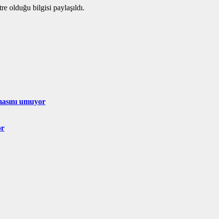
e olduğu bilgisi paylaşıldı.
lmasını umuyor
or