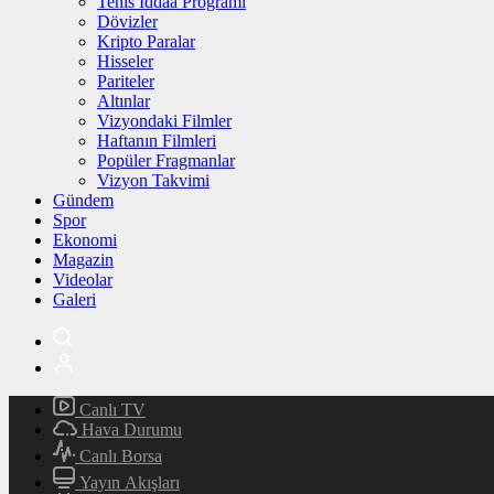
Tenis İddaa Programı
Dövizler
Kripto Paralar
Hisseler
Pariteler
Altınlar
Vizyondaki Filmler
Haftanın Filmleri
Popüler Fragmanlar
Vizyon Takvimi
Gündem
Spor
Ekonomi
Magazin
Videolar
Galeri
Canlı TV
Hava Durumu
Canlı Borsa
Yayın Akışları