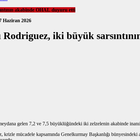
sıntının akabinde OHAL duyuru etti
7 Haziran 2026
ı Rodriguez, iki büyük sarsıntı
ydana gelen 7,2 ve 7,5 büyüklüğündeki iki zelzelenin akabinde inanılm
z, krizle mücadele kapsamında Genelkurmay Başkanlığı bünyesindeki a
uyurdu.