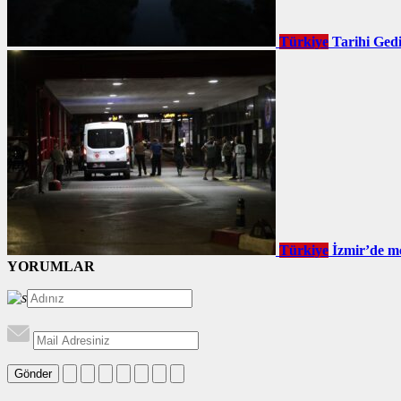
Türkiye
Tarihi Gedi
Türkiye
İzmir’de mo
YORUMLAR
Gönder