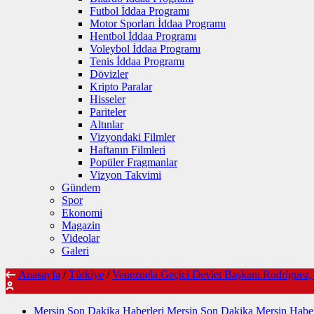
Futbol İddaa Programı
Motor Sporları İddaa Programı
Hentbol İddaa Programı
Voleybol İddaa Programı
Tenis İddaa Programı
Dövizler
Kripto Paralar
Hisseler
Pariteler
Altınlar
Vizyondaki Filmler
Haftanın Filmleri
Popüler Fragmanlar
Vizyon Takvimi
Gündem
Spor
Ekonomi
Magazin
Videolar
Galeri
Anasayfa
/
Türkiye
/
Venezuela Geçici Devlet Başkanı Rodriguez, 
Mersin Son Dakika Haberleri Mersin Son Dakika Mersin Haber