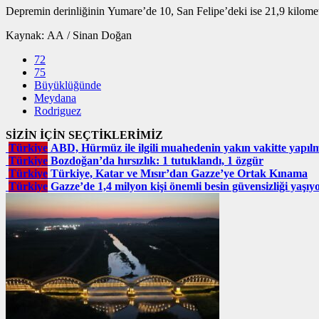
Depremin derinliğinin Yumare’de 10, San Felipe’deki ise 21,9 kilometr
Kaynak: AA / Sinan Doğan
72
75
Büyüklüğünde
Meydana
Rodriguez
SİZİN İÇİN SEÇTİKLERİMİZ
Türkiye
ABD, Hürmüz ile ilgili muahedenin yakın vakitte yapı
Türkiye
Bozdoğan’da hırsızlık: 1 tutuklandı, 1 özgür
Türkiye
Türkiye, Katar ve Mısır’dan Gazze’ye Ortak Kınama
Türkiye
Gazze’de 1,4 milyon kişi önemli besin güvensizliği yaşıy