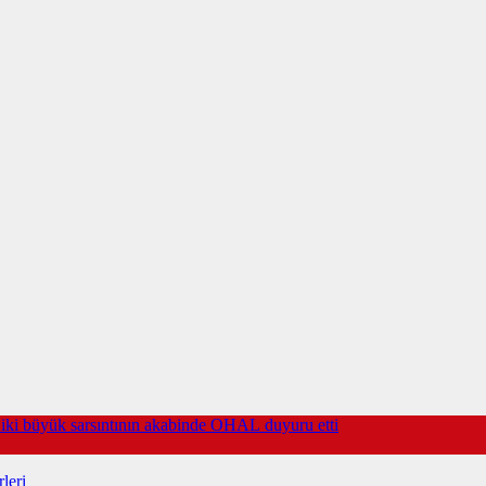
iki büyük sarsıntının akabinde OHAL duyuru etti
leri