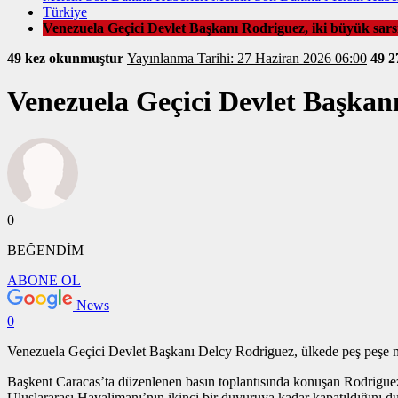
Türkiye
Venezuela Geçici Devlet Başkanı Rodriguez, iki büyük sar
49 kez okunmuştur
Yayınlanma Tarihi: 27 Haziran 2026 06:00
49
2
Venezuela Geçici Devlet Başkan
0
BEĞENDİM
ABONE OL
News
0
Venezuela Geçici Devlet Başkanı Delcy Rodriguez, ülkede peş peşe me
Başkent Caracas’ta düzenlenen basın toplantısında konuşan Rodrigue
Uluslararası Havalimanı’nın ikinci bir duyuruya kadar kapatıldığını d