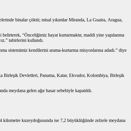
lçelerinde binalar çöktü; misal yıkımlar Miranda, La Guaira, Aragua,
ini belirterek, “Önceliğimiz hayat kurtarmaktır, maddi yine yapılanma
.” tabirlerini kullandı.
unma sistemimiz kendilerini arama-kurtarma misyonlarına adadı.” diye
ka Birleşik Devletleri, Panama, Katar, Ekvador, Kolombiya, Birleşik
ında meydana gelen ağır hasar sebebiyle kapatıldı.
 24 kilometre kuzeydoğusunda ise 7,2 büyüklüğünde zelzele meydana