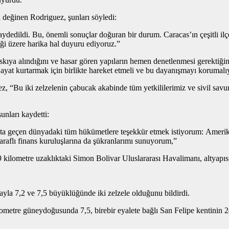
 değinen Rodriguez, şunları söyledi:
kaydedildi. Bu, önemli sonuçlar doğuran bir durum. Caracas’ın çeşitli i
ği üzere harika hal duyuru ediyoruz.”
n askıya alındığını ve hasar gören yapıların hemen denetlenmesi gerektiğ
yat kurtarmak için birlikte hareket etmeli ve bu dayanışmayı korumalıyız
ez, “Bu iki zelzelenin çabucak akabinde tüm yetkililerimiz ve sivil sav
unları kaydetti:
ibata geçen dünyadaki tüm hükümetlere teşekkür etmek istiyorum: Ameri
taraflı finans kuruluşlarına da şükranlarımı sunuyorum,”
 kilometre uzaklıktaki Simon Bolivar Uluslararası Havalimanı, altyapıs
la 7,2 ve 7,5 büyüklüğünde iki zelzele olduğunu bildirdi.
ometre güneydoğusunda 7,5, birebir eyalete bağlı San Felipe kentinin