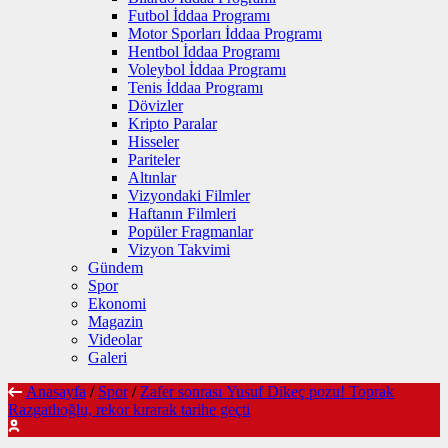
Futbol İddaa Programı
Motor Sporları İddaa Programı
Hentbol İddaa Programı
Voleybol İddaa Programı
Tenis İddaa Programı
Dövizler
Kripto Paralar
Hisseler
Pariteler
Altınlar
Vizyondaki Filmler
Haftanın Filmleri
Popüler Fragmanlar
Vizyon Takvimi
Gündem
Spor
Ekonomi
Magazin
Videolar
Galeri
Anasayfa
/
Spor
/
Zafer sonrası Yusuf Dikeç pozu! Toprak
Razgatlıoğlu, rekor kırarak tarihe geçti