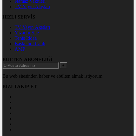
Namaz Vakitleri
TV Yayın Akışları
HIZLI SERVİS
TV Yayın Akışları
Yazarlar Site
Tenis İddaa
Basketbol Canlı
AMP
BÜLTEN ABONELİĞİ
+
Bu web sitesinden haber ve ebülten almak istiyorum
BİZİ TAKİP ET