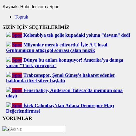
Kaynak: Haberler.com / Spor
Toprak
SİZİN İÇİN SEÇTİKLERİMİZ
Spor
Kolombiya tek golle kupadaki yoluna ”devam” dedi
Spor
Milyonlar merak ediyordu! İşte A Ulusal
Grubumuzun attığı gol sonrası çalan müzik
Spor
Dünya bu anları konuşuyor! Amerika’ya damga
vuran ”Türk yürüyüşü”
Spor
Trabzonspor, Şenol Güneş’e hakaret edenler
hakkında tüzel süreç başlattı
Spor
Fenerbahçe, Anderson Talisca’da memnun sona
ulaştı
Spor
İstek Çalımbay’dan Adana Demirspor Maçı
Değerlendirmesi
YORUMLAR