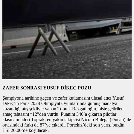
ZAFER SONRASI YUSUF DİKEÇ POZU
Şampiyona tarihine geçen ve zafer kutlamasını ulusal atıcı Yusuf
Dikeç’in Paris 2024 Olimpiyat Oyunları’nda gümüş madalya
kazandığı atış şekliyle yapan Toprak Razgatlıoğlu, piste getirilen
amaç tahtasını “12”den vurdu. Puanını 340’a çıkaran pilotlar
klasmanı lideri Toprak, en yakın takipçisi Nicolo Bulega (Ducati) ile
ortasındaki farkı da 87’ye çıkardı. Portekiz’deki son yarış, bugün
TSİ 20.00’de koşulacak.