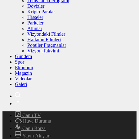
Tenis İddaa Programı
Dövizler
Kripto Paralar
Hisseler
Pariteler
Altınlar
Vizyondaki Filmler
Haftanın Filmleri
Popüler Fragmanlar
Vizyon Takvimi
Gündem
Spor
Ekonomi
Magazin
Videolar
Galeri
Canlı TV
Hava Durumu
Canlı Borsa
Yayın Akışları