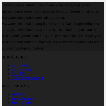
Türkiye'den ve Dünya’dan son dakika haberler, köşe yazıları,
magazinden siyasete, spordan seyahate bütün konuların tek adresi
www.mersinsondakika.org platformunda;
www.mersinsondakika.org haber içerikleri kaynak gösterilmeden
alıntı yapılamaz, kanuna aykırı ve izinsiz olarak kopyalanamaz,
başka yerde yayınlanamaz. Aykırı işlem yapan kişi/kişiler için yasal
başvuru hakkı saklı tutulmaktadır. www.mersinsondakika.org tercih
ettiğiniz için teşekkür ederiz.
SERVİSLER 2
Canlı Borsa
Canlı Sonuçlar
Canlı TV
Futbol Canlı Sonuçlar
MULTİMEDYA
Gazeteler
Hava Durumu
Haber Gönder