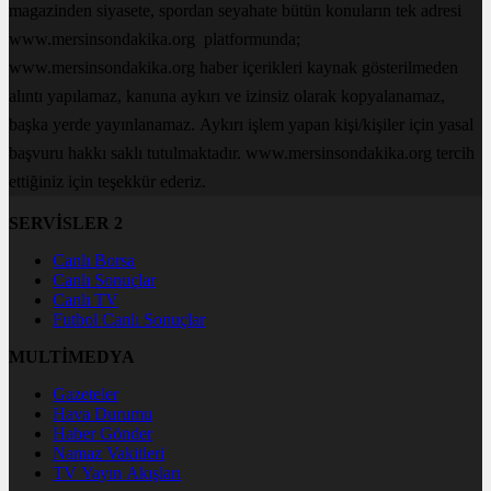
magazinden siyasete, spordan seyahate bütün konuların tek adresi
www.mersinsondakika.org platformunda;
www.mersinsondakika.org haber içerikleri kaynak gösterilmeden
alıntı yapılamaz, kanuna aykırı ve izinsiz olarak kopyalanamaz,
başka yerde yayınlanamaz. Aykırı işlem yapan kişi/kişiler için yasal
başvuru hakkı saklı tutulmaktadır. www.mersinsondakika.org tercih
ettiğiniz için teşekkür ederiz.
SERVİSLER 2
Canlı Borsa
Canlı Sonuçlar
Canlı TV
Futbol Canlı Sonuçlar
MULTİMEDYA
Gazeteler
Hava Durumu
Haber Gönder
Namaz Vakitleri
TV Yayın Akışları