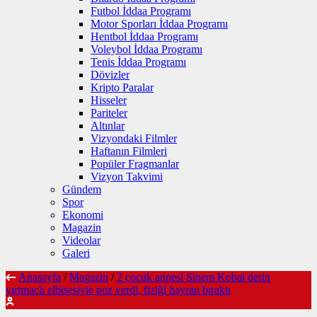
Futbol İddaa Programı
Motor Sporları İddaa Programı
Hentbol İddaa Programı
Voleybol İddaa Programı
Tenis İddaa Programı
Dövizler
Kripto Paralar
Hisseler
Pariteler
Altınlar
Vizyondaki Filmler
Haftanın Filmleri
Popüler Fragmanlar
Vizyon Takvimi
Gündem
Spor
Ekonomi
Magazin
Videolar
Galeri
Anasayfa
/
Magazin
/
2 çocuk annesi Sinem Kobal derin
yırtmaçlı elbisesiyle poz verdi, fiziği hayran bıraktı