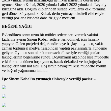
2016 yılında Kenan İmirzalıoğlu ile nikah masasına oturan hoş
oyuncu Sinem Kobal, 2020 yılında Lalin’i 2022 yılında da Leyla’yı
kucağına aldı. Doğum kilolarından süratle kurtularak eski formuna
geri dönen 35 yaşındaki Kobal, derin yırtmaç dekolteli elbisesiyle
verdiği pozlarla bir defa daha fiziğiyle mest etti.
BEĞENİ YAĞDI
Evlendikten sonra uzun bir mühlet setlere orta vererek vaktini
kızlarına ayıran Sinem Kobal, setlere geri dönmek için hazırlık
yapıyor. Gelen projeleri değerlendirmeye başlayan oyuncu, vakit
zaman toplumsal medya hesabından yaptığı paylaşımlarla gündeme
geliyor. Oyuncu son olarak mor savlı elbisesiyle verdiği pozları
takipçilerinin beğenisine sundu. Doğumların akabinde kısa müddette
eski formuna dönen hoş oyuncu, bacak dekoltesi ve hoşluğuyla
takipçilerin tam not aldı. Hoş ismin paylaşımı kısa müddette yorum
ve beğeni yağmuruna tutuldu.
İşte Sinem Kobal’ın yırtmaçlı elbisesiyle verdiği pozlar…