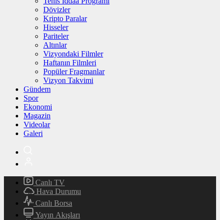
Tenis İddaa Programı
Dövizler
Kripto Paralar
Hisseler
Pariteler
Altınlar
Vizyondaki Filmler
Haftanın Filmleri
Popüler Fragmanlar
Vizyon Takvimi
Gündem
Spor
Ekonomi
Magazin
Videolar
Galeri
Canlı TV
Hava Durumu
Canlı Borsa
Yayın Akışları