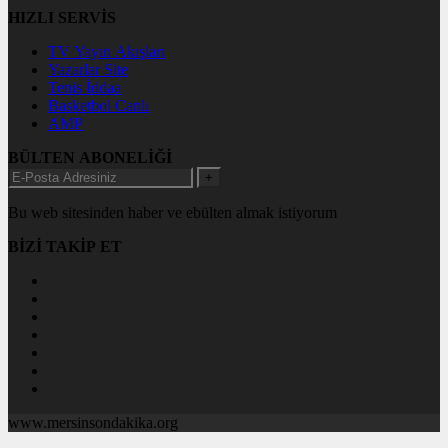
HIZLI SERVİS
TV Yayın Akışları
Yazarlar Site
Tenis İddaa
Basketbol Canlı
AMP
BÜLTEN ABONELİĞİ
+
Bu web sitesinden haber ve ebülten almak istiyorum
BİZİ TAKİP ET
www.mersinsondakika.org