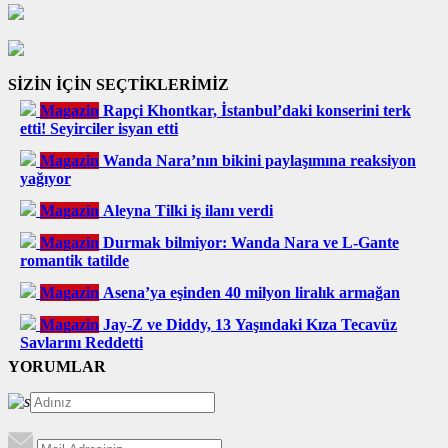
SİZİN İÇİN SEÇTİKLERİMİZ
Magazin
Rapçi Khontkar, İstanbul’daki konserini terk
etti! Seyirciler isyan etti
Magazin
Wanda Nara’nın bikini paylaşımına reaksiyon
yağıyor
Magazin
Aleyna Tilki iş ilanı verdi
Magazin
Durmak bilmiyor: Wanda Nara ve L-Gante
romantik tatilde
Magazin
Asena’ya eşinden 40 milyon liralık armağan
Magazin
Jay-Z ve Diddy, 13 Yaşındaki Kıza Tecavüz
Savlarını Reddetti
YORUMLAR