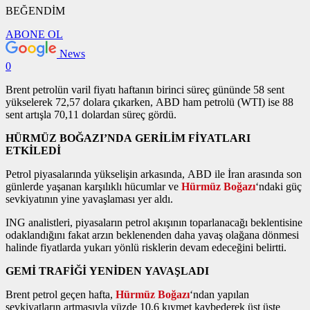
BEĞENDİM
ABONE OL
News
0
Brent petrolün varil fiyatı haftanın birinci süreç gününde 58 sent
yükselerek 72,57 dolara çıkarken, ABD ham petrolü (WTI) ise 88
sent artışla 70,11 dolardan süreç gördü.
HÜRMÜZ BOĞAZI’NDA GERİLİM FİYATLARI
ETKİLEDİ
Petrol piyasalarında yükselişin arkasında, ABD ile İran arasında son
günlerde yaşanan karşılıklı hücumlar ve
Hürmüz Boğazı
‘ndaki güç
sevkiyatının yine yavaşlaması yer aldı.
ING analistleri, piyasaların petrol akışının toparlanacağı beklentisine
odaklandığını fakat arzın beklenenden daha yavaş olağana dönmesi
halinde fiyatlarda yukarı yönlü risklerin devam edeceğini belirtti.
GEMİ TRAFİĞİ YENİDEN YAVAŞLADI
Brent petrol geçen hafta,
Hürmüz Boğazı
‘ndan yapılan
sevkiyatların artmasıyla yüzde 10,6 kıymet kaybederek üst üste