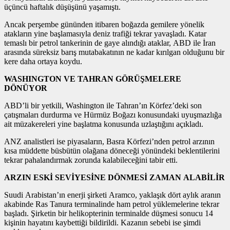
üçüncü haftalık düşüşünü yaşamıştı.
Ancak perşembe gününden itibaren boğazda gemilere yönelik
atakların yine başlamasıyla deniz trafiği tekrar yavaşladı. Katar
temaslı bir petrol tankerinin de gaye alındığı ataklar, ABD ile İran
arasında süreksiz barış mutabakatının ne kadar kırılgan olduğunu bir
kere daha ortaya koydu.
WASHINGTON VE TAHRAN GÖRÜŞMELERE
DÖNÜYOR
ABD’li bir yetkili, Washington ile Tahran’ın Körfez’deki son
çatışmaları durdurma ve Hürmüz Boğazı konusundaki uyuşmazlığa
ait müzakereleri yine başlatma konusunda uzlaştığını açıkladı.
ANZ analistleri ise piyasaların, Basra Körfezi’nden petrol arzının
kısa müddette büsbütün olağana döneceği yönündeki beklentilerini
tekrar pahalandırmak zorunda kalabileceğini tabir etti.
ARZIN ESKİ SEVİYESİNE DÖNMESİ ZAMAN ALABİLİR
Suudi Arabistan’ın enerji şirketi Aramco, yaklaşık dört aylık aranın
akabinde Ras Tanura terminalinde ham petrol yüklemelerine tekrar
başladı. Şirketin bir helikopterinin terminalde düşmesi sonucu 14
kişinin hayatını kaybettiği bildirildi. Kazanın sebebi ise şimdi