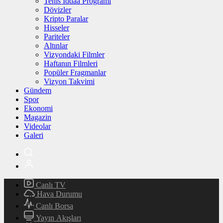
Tenis İddaa Programı
Dövizler
Kripto Paralar
Hisseler
Pariteler
Altınlar
Vizyondaki Filmler
Haftanın Filmleri
Popüler Fragmanlar
Vizyon Takvimi
Gündem
Spor
Ekonomi
Magazin
Videolar
Galeri
Canlı TV
Hava Durumu
Canlı Borsa
Yayın Akışları