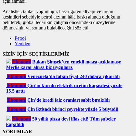
açıklanmadı.
Analistler, tanker yoğunluğu, hasar gören altyapı ve üretim
kesintileri sebebiyle petrol arzının hâlâ baskı altında olduğunu
belirterek, global tedarikin çatışma öncesindeki düzeylerine
dönmesinin yıl sonunu bulabileceğini söz etti.
Petrol
Yeniden
SİZİN İÇİN SEÇTİKLERİMİZ
Ekonomi
Bakan Şimşek’ten emekli maaşı açıklaması:
Meclis karar alırsa biz uygularız
Ekonomi
Venezuela’da taban fiyat 240 dolara çıkarıldı
Ekonomi
Çin’in kurulu elektrik üretim kapasitesi yüzde
15,5 arttı
Ekonomi
Çin’de kredi faiz oranları sabit bırakıldı
Ekonomi
Çin iktisadı birinci çeyrekte yüzde 5 büyüdü
Ekonomi
50 yıllık pizza devi iflas etti! Tüm şubeler
kapatıldı
YORUMLAR