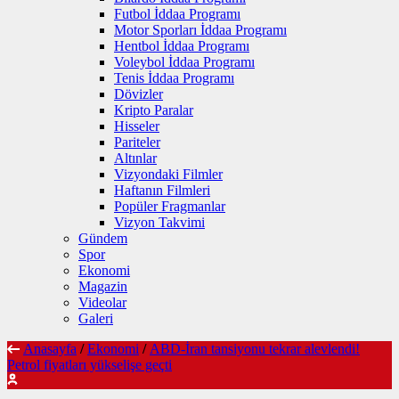
Futbol İddaa Programı
Motor Sporları İddaa Programı
Hentbol İddaa Programı
Voleybol İddaa Programı
Tenis İddaa Programı
Dövizler
Kripto Paralar
Hisseler
Pariteler
Altınlar
Vizyondaki Filmler
Haftanın Filmleri
Popüler Fragmanlar
Vizyon Takvimi
Gündem
Spor
Ekonomi
Magazin
Videolar
Galeri
Anasayfa
/
Ekonomi
/
ABD-İran tansiyonu tekrar alevlendi!
Petrol fiyatları yükselişe geçti