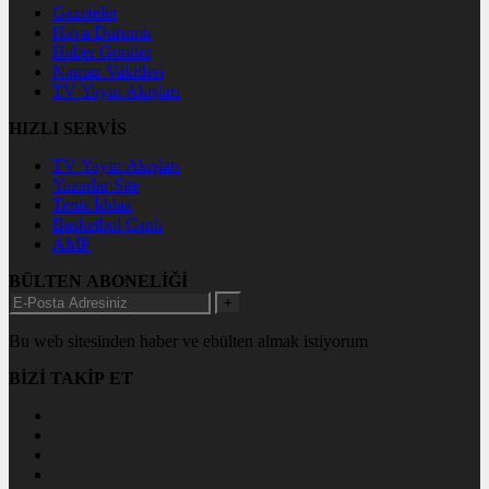
Gazeteler
Hava Durumu
Haber Gönder
Namaz Vakitleri
TV Yayın Akışları
HIZLI SERVİS
TV Yayın Akışları
Yazarlar Site
Tenis İddaa
Basketbol Canlı
AMP
BÜLTEN ABONELİĞİ
+
Bu web sitesinden haber ve ebülten almak istiyorum
BİZİ TAKİP ET