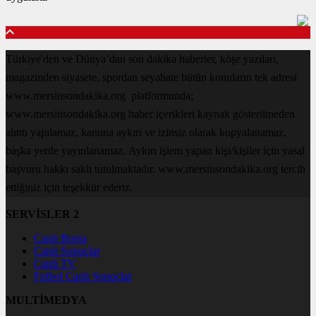
Türkiye'den ve Dünya’dan son dakika haberler, köşe yazıları,
magazinden siyasete, spordan seyahate bütün konuların tek adresi
www.mersinsondakika.org platformunda;
www.mersinsondakika.org haber içerikleri kaynak gösterilmeden
alıntı yapılamaz, kanuna aykırı ve izinsiz olarak kopyalanamaz,
başka yerde yayınlanamaz. Aykırı işlem yapan kişi/kişiler için yasal
başvuru hakkı saklı tutulmaktadır. www.mersinsondakika.org tercih
ettiğiniz için teşekkür ederiz.
SERVİSLER 2
Canlı Borsa
Canlı Sonuçlar
Canlı TV
Futbol Canlı Sonuçlar
MULTİMEDYA