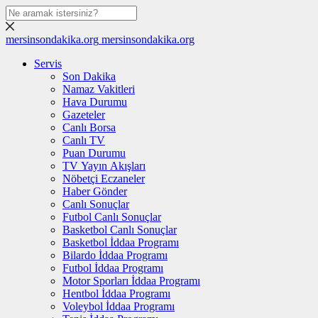
mersinsondakika.org
mersinsondakika.org
Servis
Son Dakika
Namaz Vakitleri
Hava Durumu
Gazeteler
Canlı Borsa
Canlı TV
Puan Durumu
TV Yayın Akışları
Nöbetçi Eczaneler
Haber Gönder
Canlı Sonuçlar
Futbol Canlı Sonuçlar
Basketbol Canlı Sonuçlar
Basketbol İddaa Programı
Bilardo İddaa Programı
Futbol İddaa Programı
Motor Sporları İddaa Programı
Hentbol İddaa Programı
Voleybol İddaa Programı