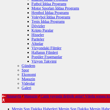
Futbol İddaa Programı
Motor Sporları İddaa Programı
Hentbol İddaa Programı
Voleybol İddaa Programı
Tenis İddaa Programı
Dövizler
Kripto Paralar
Hisseler
Pariteler
Altınlar
Vizyondaki Filmler
Haftanın Filmleri
Popüler Fragmanlar
Vizyon Takvimi
Gündem
Spor
Ekonomi
Magazin
Videolar
Galeri
Anasayfa
/
Magazin
/
Canlı yayında değişik anlar! Vileda sopası ku
Mersin Son Dakika Haberleri Mersin Son Dakika Mersin Haber