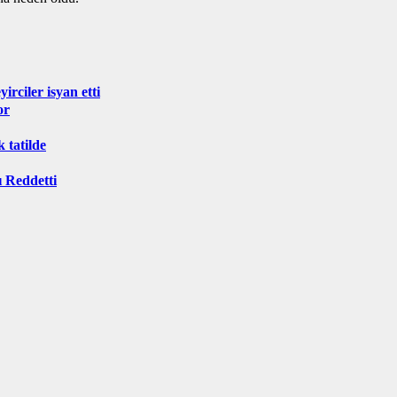
irciler isyan etti
or
tatilde
ı Reddetti