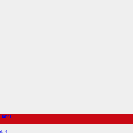
llandı
leri