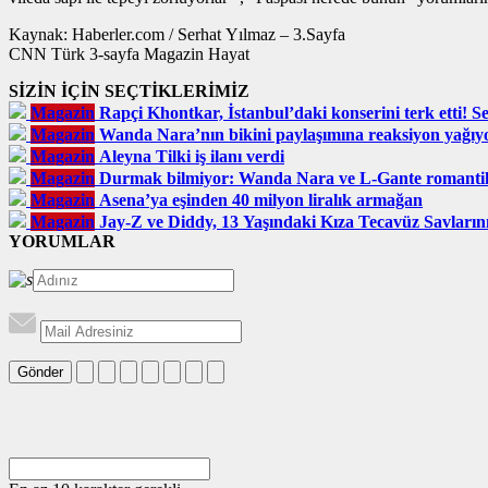
Kaynak: Haberler.com / Serhat Yılmaz – 3.Sayfa
CNN Türk 3-sayfa Magazin Hayat
SİZİN İÇİN SEÇTİKLERİMİZ
Magazin
Rapçi Khontkar, İstanbul’daki konserini terk etti! Sey
Magazin
Wanda Nara’nın bikini paylaşımına reaksiyon yağıy
Magazin
Aleyna Tilki iş ilanı verdi
Magazin
Durmak bilmiyor: Wanda Nara ve L-Gante romantik 
Magazin
Asena’ya eşinden 40 milyon liralık armağan
Magazin
Jay-Z ve Diddy, 13 Yaşındaki Kıza Tecavüz Savların
YORUMLAR
Gönder