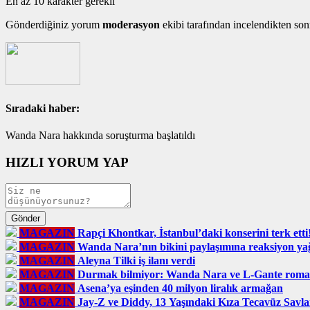
En az 10 karakter gerekli
Gönderdiğiniz yorum
moderasyon
ekibi tarafından incelendikten son
Sıradaki haber:
Wanda Nara hakkında soruşturma başlatıldı
HIZLI YORUM YAP
MAGAZIN
Rapçi Khontkar, İstanbul’daki konserini terk etti! 
MAGAZIN
Wanda Nara’nın bikini paylaşımına reaksiyon ya
MAGAZIN
Aleyna Tilki iş ilanı verdi
MAGAZIN
Durmak bilmiyor: Wanda Nara ve L-Gante romant
MAGAZIN
Asena’ya eşinden 40 milyon liralık armağan
MAGAZIN
Jay-Z ve Diddy, 13 Yaşındaki Kıza Tecavüz Savla