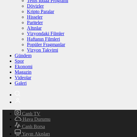
Tenis İddaa Programı
Dövizler
Kripto Paralar
Hisseler
Pariteler
Altınlar
Vizyondaki Filmler
Haftanın Filmleri
Popüler Fragmanlar
Vizyon Takvimi
Gündem
Spor
Ekonomi
Magazin
Videolar
Galeri
Canlı TV
Hava Durumu
Canlı Borsa
Yayın Akışları