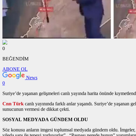
0
BEĞENDİM
ABONE OL
News
0
Suriye’de yaşanan gelişmeleri canlı yayında harita önünde kıymetlend
Cnn Türk
canlı yayınında farklı anlar yaşandı. Suriye’de yaşanan g
sunucunun vermesi de dikkat çekti.
SOSYAL MEDYADA GÜNDEM OLDU
Söz konusu anların imgesi toplumsal medyada gündem oldu. İmgeler, “
vileda sapı ile tepeyi zorluyorlar” , “Paspası nerede bunun” yorumlar