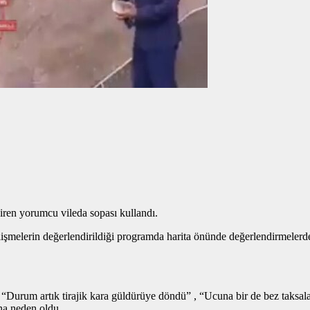
iren yorumcu vileda sopası kullandı.
elişmelerin değerlendirildiği programda harita önünde değerlendirmeler
Durum artık tirajik kara güldürüye döndü” , “Ucuna bir de bez taksala
ına neden oldu.