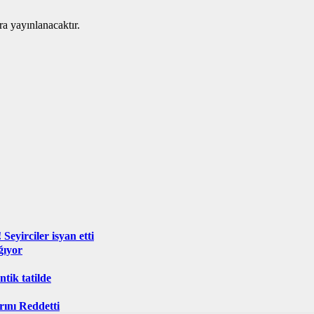
ra yayınlanacaktır.
Seyirciler isyan etti
ğıyor
ik tatilde
rını Reddetti