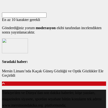
En az 10 karakter gerekli
Gönderdiğiniz yorum
moderasyon
ekibi tarafından incelendikten
sonra yayınlanacaktır.
Sıradaki haber:
Mersin Limanı’nda Kaçak Güneş Gözlüğü ve Optik Gözlükler Ele
Geçirildi
Türkiye'den ve Dünya’dan son dakika haberler, köşe yazıları,
magazinden siyasete, spordan seyahate bütün konuların tek adresi
www.mersinsondakika.org platformunda;