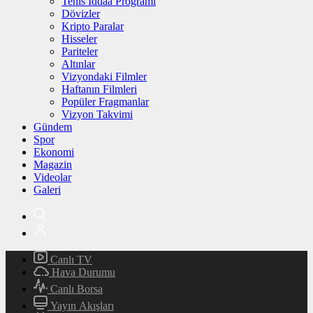
Tenis İddaa Programı
Dövizler
Kripto Paralar
Hisseler
Pariteler
Altınlar
Vizyondaki Filmler
Haftanın Filmleri
Popüler Fragmanlar
Vizyon Takvimi
Gündem
Spor
Ekonomi
Magazin
Videolar
Galeri
Canlı TV
Hava Durumu
Canlı Borsa
Yayın Akışları