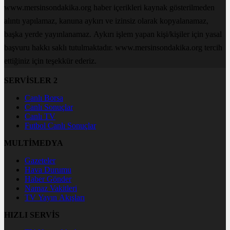
www.mersinsondakika.org haber içerikleri kaynak gösterilmeden
alıntı yapılamaz, kanuna aykırı ve izinsiz olarak kopyalanamaz,
başka yerde yayınlanamaz. Aykırı işlem yapan kişi/kişiler için yasal
başvuru hakkı saklı tutulmaktadır. www.mersinsondakika.org tercih
ettiğiniz için teşekkür ederiz.
SERVİSLER 2
Canlı Borsa
Canlı Sonuçlar
Canlı TV
Futbol Canlı Sonuçlar
MULTİMEDYA
Gazeteler
Hava Durumu
Haber Gönder
Namaz Vakitleri
TV Yayın Akışları
HIZLI SERVİS