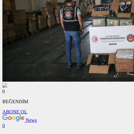
0
BEĞENDİM
ABONE OL
News
0