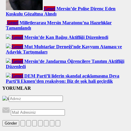
Genel
Mersin’de Polise Direnç Eden
Kuşkulu Gözaltına Alındı
Genel
Milletlerarası Mersin Maratonu’na Hazırlıklar
Tamamlandı
Genel
Mersin’de Kan Bağışı Aktifliği Düzenlendi
Genel
Mut Muhtarlar Derneği’nde Kayyum Ataması ve
Adaylık Tartışmaları
Genel
Mersin’de Jandarma Öğrencilere Tanıtım Aktifliği
Düzenledi
Genel
DEM Parti’li liderin skandal açıklamasına Deva
Parti’li Ekmen’den reaksiyon: Biz de şok hali geçirdik
YORUMLAR
Gönder