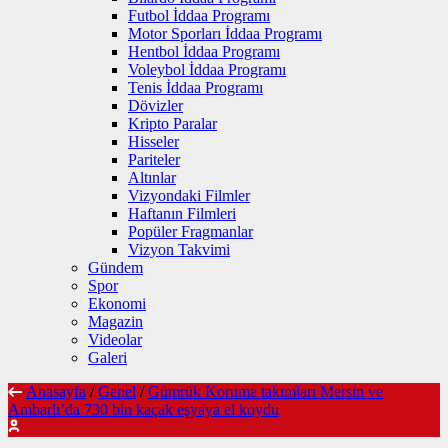
Futbol İddaa Programı
Motor Sporları İddaa Programı
Hentbol İddaa Programı
Voleybol İddaa Programı
Tenis İddaa Programı
Dövizler
Kripto Paralar
Hisseler
Pariteler
Altınlar
Vizyondaki Filmler
Haftanın Filmleri
Popüler Fragmanlar
Vizyon Takvimi
Gündem
Spor
Ekonomi
Magazin
Videolar
Galeri
Anasayfa
/
Genel
/
Gümrük Koruma takımları Mersin ve
Ambarlı’da 730 bin kaçak eşyaya el koydu