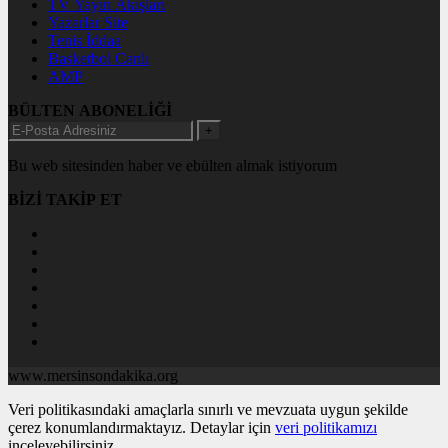
TV Yayın Akışları
Yazarlar Site
Tenis İddaa
Basketbol Canlı
AMP
BÜLTEN ABONELİĞİ
+
Bu web sitesinden haber ve ebülten almak istiyorum
BİZİ TAKİP ET
www.mersinsondakika.org
Veri politikasındaki amaçlarla sınırlı ve mevzuata uygun şekilde
çerez konumlandırmaktayız. Detaylar için
veri politikamızı
inceleyebilirsiniz.