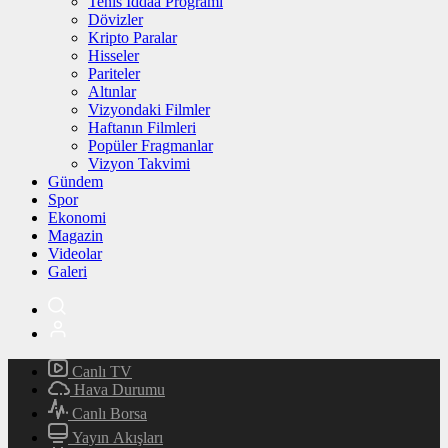
Tenis İddaa Programı
Dövizler
Kripto Paralar
Hisseler
Pariteler
Altınlar
Vizyondaki Filmler
Haftanın Filmleri
Popüler Fragmanlar
Vizyon Takvimi
Gündem
Spor
Ekonomi
Magazin
Videolar
Galeri
Canlı TV
Hava Durumu
Canlı Borsa
Yayın Akışları