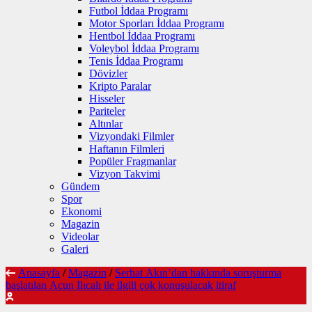
Futbol İddaa Programı
Motor Sporları İddaa Programı
Hentbol İddaa Programı
Voleybol İddaa Programı
Tenis İddaa Programı
Dövizler
Kripto Paralar
Hisseler
Pariteler
Altınlar
Vizyondaki Filmler
Haftanın Filmleri
Popüler Fragmanlar
Vizyon Takvimi
Gündem
Spor
Ekonomi
Magazin
Videolar
Galeri
Anasayfa
/
Magazin
/
Serhat Akın’dan hakkında soruşturma
başlatılan Acun Ilıcalı ile ilgili çok konuşulacak itiraf