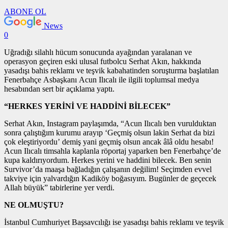
ABONE OL
News
0
Uğradığı silahlı hücum sonucunda ayağından yaralanan ve
operasyon geçiren eski ulusal futbolcu Serhat Akın, hakkında
yasadışı bahis reklamı ve teşvik kabahatinden soruşturma başlatılan
Fenerbahçe Asbaşkanı Acun Ilıcalı ile ilgili toplumsal medya
hesabından sert bir açıklama yaptı.
“HERKES YERİNİ VE HADDİNİ BİLECEK”
Serhat Akın, Instagram paylaşımda, “Acun Ilıcalı ben vurulduktan
sonra çalıştığım kurumu arayıp ‘Geçmiş olsun lakin Serhat da bizi
çok eleştiriyordu’ demiş yani geçmiş olsun ancak âlâ oldu hesabı!
Acun Ilıcalı timsahla kaplanla röportaj yaparken ben Fenerbahçe’de
kupa kaldırıyordum. Herkes yerini ve haddini bilecek. Ben senin
Survivor’da maaşa bağladığın çalışanın değilim! Seçimden evvel
takviye için yalvardığın Kadiköy boğasıyım. Bugünler de geçecek
Allah büyük” tabirlerine yer verdi.
NE OLMUŞTU?
İstanbul Cumhuriyet Başsavcılığı ise yasadışı bahis reklamı ve teşvik