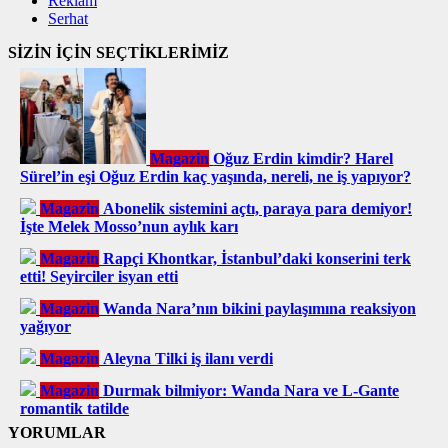
Reklam
Serhat
SİZİN İÇİN SEÇTİKLERİMİZ
Magazin
Oğuz Erdin kimdir? Harel
Sürel’in eşi Oğuz Erdin kaç yaşında, nereli, ne iş yapıyor?
Magazin
Abonelik sistemini açtı, paraya para demiyor!
İşte Melek Mosso’nun aylık karı
Magazin
Rapçi Khontkar, İstanbul’daki konserini terk
etti! Seyirciler isyan etti
Magazin
Wanda Nara’nın bikini paylaşımına reaksiyon
yağıyor
Magazin
Aleyna Tilki iş ilanı verdi
Magazin
Durmak bilmiyor: Wanda Nara ve L-Gante
romantik tatilde
YORUMLAR