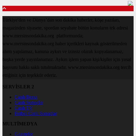
Türkiye'den ve Dünya’dan son dakika haberler, köşe yazıları,
magazinden siyasete, spordan seyahate bütün konuların tek adresi
www.mersinsondakika.org platformunda;
www.mersinsondakika.org haber içerikleri kaynak gösterilmeden
alıntı yapılamaz, kanuna aykırı ve izinsiz olarak kopyalanamaz,
başka yerde yayınlanamaz. Aykırı işlem yapan kişi/kişiler için yasal
başvuru hakkı saklı tutulmaktadır. www.mersinsondakika.org tercih
ettiğiniz için teşekkür ederiz.
SERVİSLER 2
Canlı Borsa
Canlı Sonuçlar
Canlı TV
Futbol Canlı Sonuçlar
MULTİMEDYA
Gazeteler