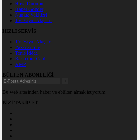
Hava Durumu
Haber Gönder
Namaz Vakitleri
TV Yayın Akışları
HIZLI SERVİS
TV Yayın Akışları
Yazarlar Site
Tenis İddaa
Basketbol Canlı
AMP
BÜLTEN ABONELİĞİ
+
Bu web sitesinden haber ve ebülten almak istiyorum
BİZİ TAKİP ET