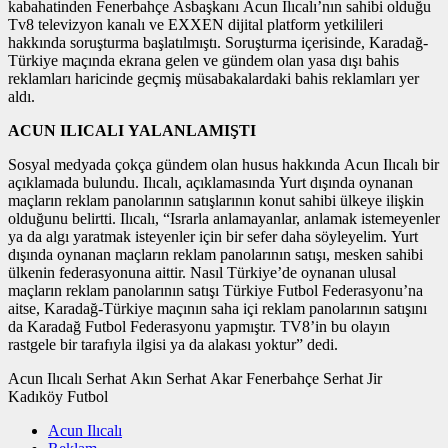
kabahatinden Fenerbahçe Asbaşkanı Acun Ilıcalı’nın sahibi olduğu
Tv8 televizyon kanalı ve EXXEN dijital platform yetkilileri
hakkında soruşturma başlatılmıştı. Soruşturma içerisinde, Karadağ-
Türkiye maçında ekrana gelen ve gündem olan yasa dışı bahis
reklamları haricinde geçmiş müsabakalardaki bahis reklamları yer
aldı.
ACUN ILICALI YALANLAMIŞTI
Sosyal medyada çokça gündem olan husus hakkında Acun Ilıcalı bir
açıklamada bulundu. Ilıcalı, açıklamasında Yurt dışında oynanan
maçların reklam panolarının satışlarının konut sahibi ülkeye ilişkin
olduğunu belirtti. Ilıcalı, “Israrla anlamayanlar, anlamak istemeyenler
ya da algı yaratmak isteyenler için bir sefer daha söyleyelim. Yurt
dışında oynanan maçların reklam panolarının satışı, mesken sahibi
ülkenin federasyonuna aittir. Nasıl Türkiye’de oynanan ulusal
maçların reklam panolarının satışı Türkiye Futbol Federasyonu’na
aitse, Karadağ-Türkiye maçının saha içi reklam panolarının satışını
da Karadağ Futbol Federasyonu yapmıştır. TV8’in bu olayın
rastgele bir tarafıyla ilgisi ya da alakası yoktur” dedi.
Acun Ilıcalı Serhat Akın Serhat Akar Fenerbahçe Serhat Jir
Kadıköy Futbol
Acun Ilıcalı