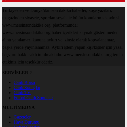
Türkiye'den ve Dünya’dan son dakika haberler, köşe yazıları,
magazinden siyasete, spordan seyahate bütün konuların tek adresi
www.mersinsondakika.org platformunda;
www.mersinsondakika.org haber içerikleri kaynak gösterilmeden
alıntı yapılamaz, kanuna aykırı ve izinsiz olarak kopyalanamaz,
başka yerde yayınlanamaz. Aykırı işlem yapan kişi/kişiler için yasal
başvuru hakkı saklı tutulmaktadır. www.mersinsondakika.org tercih
ettiğiniz için teşekkür ederiz.
SERVİSLER 2
Canlı Borsa
Canlı Sonuçlar
Canlı TV
Futbol Canlı Sonuçlar
MULTİMEDYA
Gazeteler
Hava Durumu