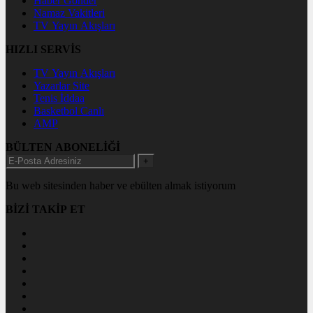
Haber Gönder
Namaz Vakitleri
TV Yayın Akışları
HIZLI SERVİS
TV Yayın Akışları
Yazarlar Site
Tenis İddaa
Basketbol Canlı
AMP
BÜLTEN ABONELİĞİ
+
Bu web sitesinden haber ve ebülten almak istiyorum
BİZİ TAKİP ET