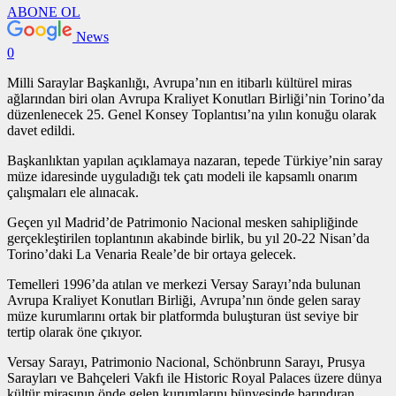
ABONE OL
News
0
Milli Saraylar Başkanlığı, Avrupa’nın en itibarlı kültürel miras
ağlarından biri olan Avrupa Kraliyet Konutları Birliği’nin Torino’da
düzenlenecek 25. Genel Konsey Toplantısı’na yılın konuğu olarak
davet edildi.
Başkanlıktan yapılan açıklamaya nazaran, tepede Türkiye’nin saray
müze idaresinde uyguladığı tek çatı modeli ile kapsamlı onarım
çalışmaları ele alınacak.
Geçen yıl Madrid’de Patrimonio Nacional mesken sahipliğinde
gerçekleştirilen toplantının akabinde birlik, bu yıl 20-22 Nisan’da
Torino’daki La Venaria Reale’de bir ortaya gelecek.
Temelleri 1996’da atılan ve merkezi Versay Sarayı’nda bulunan
Avrupa Kraliyet Konutları Birliği, Avrupa’nın önde gelen saray
müze kurumlarını ortak bir platformda buluşturan üst seviye bir
tertip olarak öne çıkıyor.
Versay Sarayı, Patrimonio Nacional, Schönbrunn Sarayı, Prusya
Sarayları ve Bahçeleri Vakfı ile Historic Royal Palaces üzere dünya
kültür mirasının önde gelen kurumlarını bünyesinde barındıran