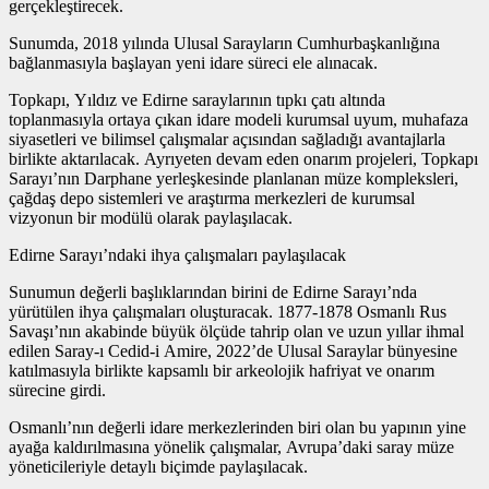
gerçekleştirecek.
Sunumda, 2018 yılında Ulusal Sarayların Cumhurbaşkanlığına
bağlanmasıyla başlayan yeni idare süreci ele alınacak.
Topkapı, Yıldız ve Edirne saraylarının tıpkı çatı altında
toplanmasıyla ortaya çıkan idare modeli kurumsal uyum, muhafaza
siyasetleri ve bilimsel çalışmalar açısından sağladığı avantajlarla
birlikte aktarılacak. Ayrıyeten devam eden onarım projeleri, Topkapı
Sarayı’nın Darphane yerleşkesinde planlanan müze kompleksleri,
çağdaş depo sistemleri ve araştırma merkezleri de kurumsal
vizyonun bir modülü olarak paylaşılacak.
Edirne Sarayı’ndaki ihya çalışmaları paylaşılacak
Sunumun değerli başlıklarından birini de Edirne Sarayı’nda
yürütülen ihya çalışmaları oluşturacak. 1877-1878 Osmanlı Rus
Savaşı’nın akabinde büyük ölçüde tahrip olan ve uzun yıllar ihmal
edilen Saray-ı Cedid-i Amire, 2022’de Ulusal Saraylar bünyesine
katılmasıyla birlikte kapsamlı bir arkeolojik hafriyat ve onarım
sürecine girdi.
Osmanlı’nın değerli idare merkezlerinden biri olan bu yapının yine
ayağa kaldırılmasına yönelik çalışmalar, Avrupa’daki saray müze
yöneticileriyle detaylı biçimde paylaşılacak.