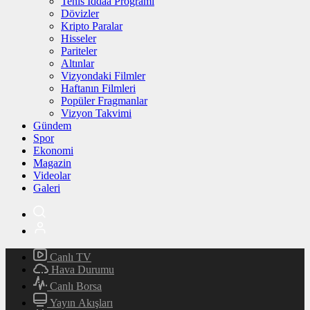
Tenis İddaa Programı
Dövizler
Kripto Paralar
Hisseler
Pariteler
Altınlar
Vizyondaki Filmler
Haftanın Filmleri
Popüler Fragmanlar
Vizyon Takvimi
Gündem
Spor
Ekonomi
Magazin
Videolar
Galeri
Canlı TV
Hava Durumu
Canlı Borsa
Yayın Akışları