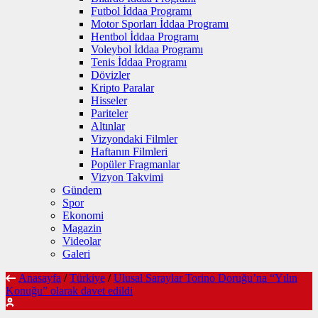
Futbol İddaa Programı
Motor Sporları İddaa Programı
Hentbol İddaa Programı
Voleybol İddaa Programı
Tenis İddaa Programı
Dövizler
Kripto Paralar
Hisseler
Pariteler
Altınlar
Vizyondaki Filmler
Haftanın Filmleri
Popüler Fragmanlar
Vizyon Takvimi
Gündem
Spor
Ekonomi
Magazin
Videolar
Galeri
Anasayfa
/
Türkiye
/
Ulusal Saraylar Torino Doruğu’na “Yılın
Konuğu” olarak davet edildi