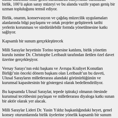
birlik, 100’ü aşkın saray müzeyi ve bu alanda vazife yapan geniş bir
uzman topluluğunu temsil ediyor.
Birlik, onarım, konservasyon ve çağdaş müzecilik uygulamaları
alanlarında bilgi paylaşımı ve ortak projeler geliştirerek tarihi
yerlerin korunması ve sürdürülebilir formda yönetilmesine katkı
sağlıyor.
Kapsamlı bir sunum gerçekleştirecek
Milli Saraylar heyetinin Torino tepesine katılımı, birlik yönetim
kurulu ismine Dr. Christophe Leribault tarafından iletilen özel davet
üzerine gerçekleşiyor.
Versay Sarayı’nın eski başkanı ve Avrupa Kraliyet Konutları
Birliği’nin önceki dönem başkanı olan Leribault’un bu daveti,
Ulusal Sarayların milletlerarası alandaki görünürlüğünün ve
kurumsal kapasitesinin bir göstergesi olarak bedellendiriliyor.
Bu kapsamda Ulusal Saraylar, tepede iştirakçi olmanın ötesinde
kurumsal tecrübesini paylaşan ve milletlerarası diyaloga katkı sunan
bir aktör olarak yer alacak.
Milli Saraylar Lideri Dr. Yasin Yıldız başkanlığındaki heyet, genel
konsey oturumlarında birlik üyelerine yönelik kapsamlı bir sunum