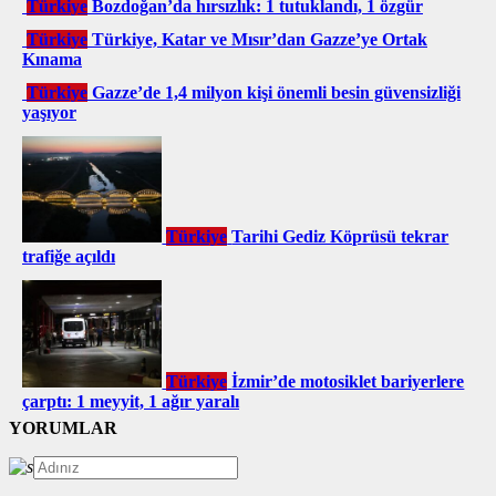
Türkiye
Bozdoğan’da hırsızlık: 1 tutuklandı, 1 özgür
Türkiye
Türkiye, Katar ve Mısır’dan Gazze’ye Ortak
Kınama
Türkiye
Gazze’de 1,4 milyon kişi önemli besin güvensizliği
yaşıyor
Türkiye
Tarihi Gediz Köprüsü tekrar
trafiğe açıldı
Türkiye
İzmir’de motosiklet bariyerlere
çarptı: 1 meyyit, 1 ağır yaralı
YORUMLAR