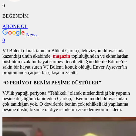
0
BEĞENDİM
ABONE OL
News
0
VJ Bülent olarak tanınan Bülent Çarıkçı, televizyon dünyasında
kazandığı ünün akabinde,
magazin
topluluğundan ve ekranlardan
büsbütün uzak bir hayat sürmeyi tercih etti. Şimdilerde Edirne’de
sakin bir hayat süren VJ Bülent, konuk olduğu Enver Aysever’in
programında çarpıcı bir çıkışa imza attı.
“O PERİYOT BENİM PEŞİME DÜŞTÜLER”
VJ’lik yaptığı periyotta “Tehlikeli” olarak nitelendirdiği bir yapının
peşine düştüğünü tabir eden Çarıkçı, “Benim model dünyasından
çok tanıdığım yok. O devirlerde benim çok tehlikeli iki yapılanma
peşime düştü, bizimle ol diye isimlerini zikredemiyorum” dedi.