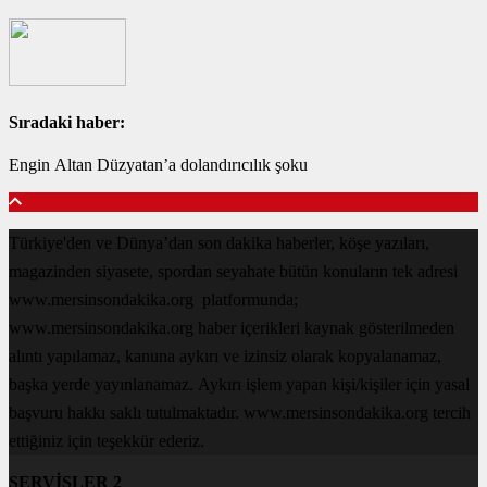
Sıradaki haber:
Engin Altan Düzyatan’a dolandırıcılık şoku
Türkiye'den ve Dünya’dan son dakika haberler, köşe yazıları,
magazinden siyasete, spordan seyahate bütün konuların tek adresi
www.mersinsondakika.org platformunda;
www.mersinsondakika.org haber içerikleri kaynak gösterilmeden
alıntı yapılamaz, kanuna aykırı ve izinsiz olarak kopyalanamaz,
başka yerde yayınlanamaz. Aykırı işlem yapan kişi/kişiler için yasal
başvuru hakkı saklı tutulmaktadır. www.mersinsondakika.org tercih
ettiğiniz için teşekkür ederiz.
SERVİSLER 2