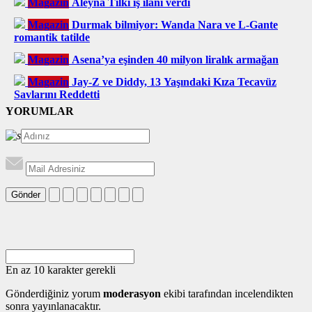
Magazin
Aleyna Tilki iş ilanı verdi
Magazin
Durmak bilmiyor: Wanda Nara ve L-Gante
romantik tatilde
Magazin
Asena’ya eşinden 40 milyon liralık armağan
Magazin
Jay-Z ve Diddy, 13 Yaşındaki Kıza Tecavüz
Savlarını Reddetti
YORUMLAR
Gönder
En az 10 karakter gerekli
Gönderdiğiniz yorum
moderasyon
ekibi tarafından incelendikten
sonra yayınlanacaktır.