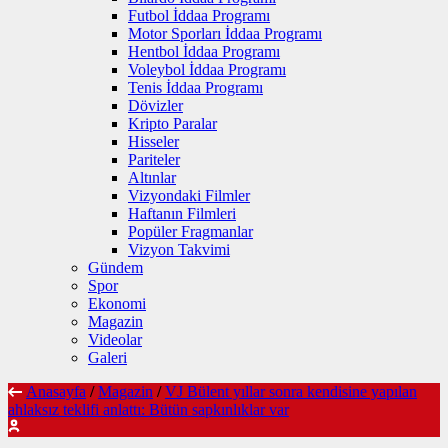
Futbol İddaa Programı
Motor Sporları İddaa Programı
Hentbol İddaa Programı
Voleybol İddaa Programı
Tenis İddaa Programı
Dövizler
Kripto Paralar
Hisseler
Pariteler
Altınlar
Vizyondaki Filmler
Haftanın Filmleri
Popüler Fragmanlar
Vizyon Takvimi
Gündem
Spor
Ekonomi
Magazin
Videolar
Galeri
Anasayfa
/
Magazin
/
VJ Bülent yıllar sonra kendisine yapılan
ahlaksız teklifi anlattı: Bütün sapkınlıklar var