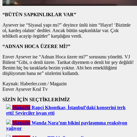
“BÜTÜN SAPKINLIKLAR VAR”
Aysever ise “Siyasal yapı mı?” deyince ünlü isim “Hayır! ‘Bizimle
ol, kardeş olalım’ dediler. Ancak bütün sapkınlıklar var. Çok
tehlikeli acayip örgütler” karşılığını verdi.
“ADNAN HOCA ÜZERE Mİ?”
Enver Aysever ise “Adnan Hoca üzere mi?” sorusunu yöneltti. VJ
Bülent “Gibi, o denli üzere. Tarikat diyemem o denli bir şey değildi!
Benim hiç bu taraklarla bezim yoktur. Abi ben emekliliğimi
düşlüyorum bana ne” sözlerini kullandı.
Kaynak: Haberler.com / Magazin
Enver Aysever Kral Tv
SİZİN İÇİN SEÇTİKLERİMİZ
Magazin
Rapçi Khontkar, İstanbul’daki konserini terk
etti! Seyirciler isyan etti
Magazin
Wanda Nara’nın bikini paylaşımına reaksiyon
yağıyor