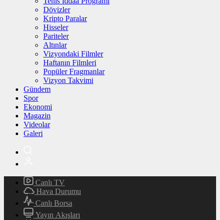
Tenis İddaa Programı
Dövizler
Kripto Paralar
Hisseler
Pariteler
Altınlar
Vizyondaki Filmler
Haftanın Filmleri
Popüler Fragmanlar
Vizyon Takvimi
Gündem
Spor
Ekonomi
Magazin
Videolar
Galeri
Canlı TV
Hava Durumu
Canlı Borsa
Yayın Akışları