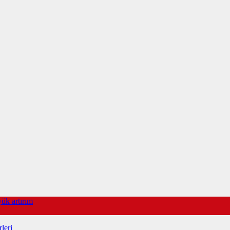
yük artırım
leri