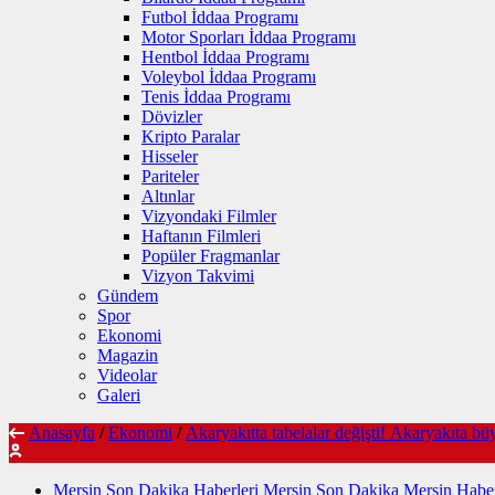
Futbol İddaa Programı
Motor Sporları İddaa Programı
Hentbol İddaa Programı
Voleybol İddaa Programı
Tenis İddaa Programı
Dövizler
Kripto Paralar
Hisseler
Pariteler
Altınlar
Vizyondaki Filmler
Haftanın Filmleri
Popüler Fragmanlar
Vizyon Takvimi
Gündem
Spor
Ekonomi
Magazin
Videolar
Galeri
Anasayfa
/
Ekonomi
/
Akaryakıtta tabelalar değişti! Akaryakıta bü
Mersin Son Dakika Haberleri Mersin Son Dakika Mersin Haber