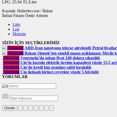
LPG: 25.94 TL/Litre
Kaynak: Haberler.com / İktisat
İktisat Finans Ömür Artırım
Litre
Lpg
Motorin
SİZİN İÇİN SEÇTİKLERİMİZ
Ekonomi
ABD-İran tansiyonu tekrar alevlendi! Petrol fiyatları
Ekonomi
Bakan Şimşek’ten emekli maaşı açıklaması: Meclis ka
Ekonomi
Venezuela’da taban fiyat 240 dolara çıkarıldı
Ekonomi
Çin’in kurulu elektrik üretim kapasitesi yüzde 15,5 art
Ekonomi
Çin’de kredi faiz oranları sabit bırakıldı
Ekonomi
Çin iktisadı birinci çeyrekte yüzde 5 büyüdü
YORUMLAR
Gönder