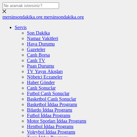
mersinsondakika.org
mersinsondakika.org
Servis
Son Dakika
Namaz Vakitleri
Hava Durumu
Gazeteler
Canlı Borsa
Canlı TV
Puan Durumu
TV Yayın Akışları
Nöbetçi Eczaneler
Haber Gönder
Canlı Sonuçlar
Futbol Canlı Sonuçlar
Basketbol Canlı Sonuçlar
Basketbol İddaa Programı
Bilardo İddaa Programı
Futbol İddaa Programı
Motor Sporları İddaa Programı
Hentbol İddaa Programı
Voleybol İddaa Programı