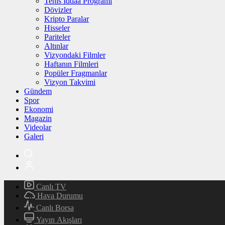
Tenis İddaa Programı
Dövizler
Kripto Paralar
Hisseler
Pariteler
Altınlar
Vizyondaki Filmler
Haftanın Filmleri
Popüler Fragmanlar
Vizyon Takvimi
Gündem
Spor
Ekonomi
Magazin
Videolar
Galeri
Canlı TV
Hava Durumu
Canlı Borsa
Yayın Akışları