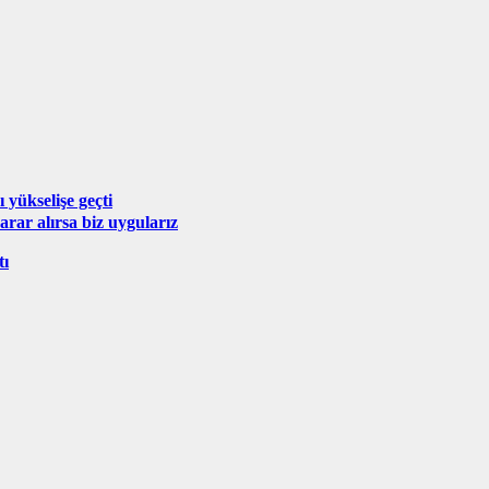
 yükselişe geçti
rar alırsa biz uygularız
tı