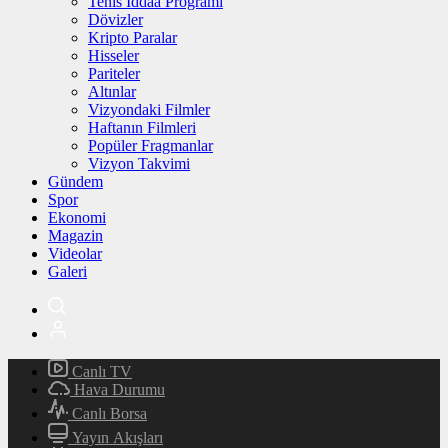
Tenis İddaa Programı
Dövizler
Kripto Paralar
Hisseler
Pariteler
Altınlar
Vizyondaki Filmler
Haftanın Filmleri
Popüler Fragmanlar
Vizyon Takvimi
Gündem
Spor
Ekonomi
Magazin
Videolar
Galeri
Canlı TV
Hava Durumu
Canlı Borsa
Yayın Akışları