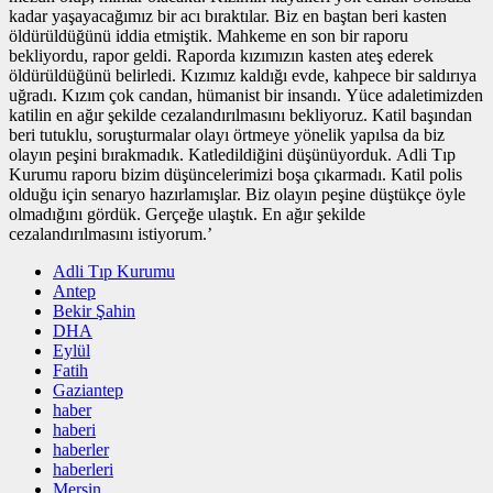
kadar yaşayacağımız bir acı bıraktılar. Biz en baştan beri kasten
öldürüldüğünü iddia etmiştik. Mahkeme en son bir raporu
bekliyordu, rapor geldi. Raporda kızımızın kasten ateş ederek
öldürüldüğünü belirledi. Kızımız kaldığı evde, kahpece bir saldırıya
uğradı. Kızım çok candan, hümanist bir insandı. Yüce adaletimizden
katilin en ağır şekilde cezalandırılmasını bekliyoruz. Katil başından
beri tutuklu, soruşturmalar olayı örtmeye yönelik yapılsa da biz
olayın peşini bırakmadık. Katledildiğini düşünüyorduk. Adli Tıp
Kurumu raporu bizim düşüncelerimizi boşa çıkarmadı. Katil polis
olduğu için senaryo hazırlamışlar. Biz olayın peşine düştükçe öyle
olmadığını gördük. Gerçeğe ulaştık. En ağır şekilde
cezalandırılmasını istiyorum.’
Adli Tıp Kurumu
Antep
Bekir Şahin
DHA
Eylül
Fatih
Gaziantep
haber
haberi
haberler
haberleri
Mersin