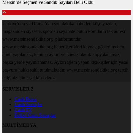
Mersin’de Seçmen ve Sandık Sayıları Belli Oldu
Türkiye'den ve Dünya’dan son dakika haberler, köşe yazıları,
magazinden siyasete, spordan seyahate bütün konuların tek adresi
www.mersinsondakika.org platformunda;
www.mersinsondakika.org haber içerikleri kaynak gösterilmeden
alıntı yapılamaz, kanuna aykırı ve izinsiz olarak kopyalanamaz,
başka yerde yayınlanamaz. Aykırı işlem yapan kişi/kişiler için yasal
başvuru hakkı saklı tutulmaktadır. www.mersinsondakika.org tercih
ettiğiniz için teşekkür ederiz.
SERVİSLER 2
Canlı Borsa
Canlı Sonuçlar
Canlı TV
Futbol Canlı Sonuçlar
MULTİMEDYA