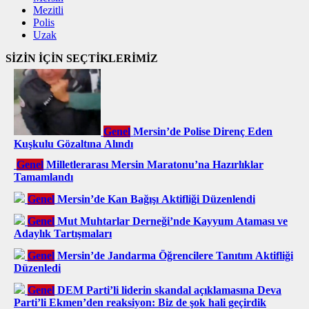
Mezitli
Polis
Uzak
SİZİN İÇİN SEÇTİKLERİMİZ
Genel
Mersin’de Polise Direnç Eden
Kuşkulu Gözaltına Alındı
Genel
Milletlerarası Mersin Maratonu’na Hazırlıklar
Tamamlandı
Genel
Mersin’de Kan Bağışı Aktifliği Düzenlendi
Genel
Mut Muhtarlar Derneği’nde Kayyum Ataması ve
Adaylık Tartışmaları
Genel
Mersin’de Jandarma Öğrencilere Tanıtım Aktifliği
Düzenledi
Genel
DEM Parti’li liderin skandal açıklamasına Deva
Parti’li Ekmen’den reaksiyon: Biz de şok hali geçirdik