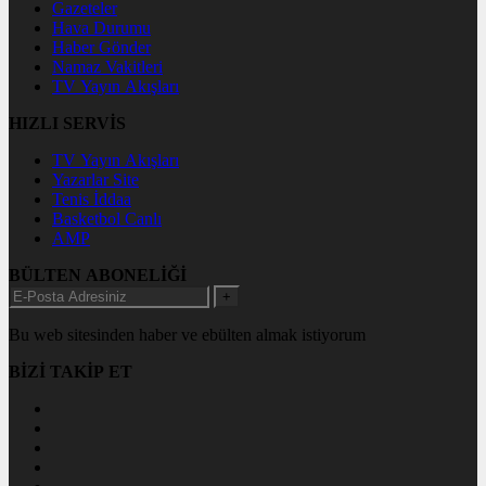
Gazeteler
Hava Durumu
Haber Gönder
Namaz Vakitleri
TV Yayın Akışları
HIZLI SERVİS
TV Yayın Akışları
Yazarlar Site
Tenis İddaa
Basketbol Canlı
AMP
BÜLTEN ABONELİĞİ
+
Bu web sitesinden haber ve ebülten almak istiyorum
BİZİ TAKİP ET