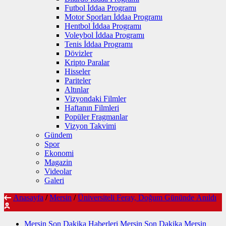
Futbol İddaa Programı
Motor Sporları İddaa Programı
Hentbol İddaa Programı
Voleybol İddaa Programı
Tenis İddaa Programı
Dövizler
Kripto Paralar
Hisseler
Pariteler
Altınlar
Vizyondaki Filmler
Haftanın Filmleri
Popüler Fragmanlar
Vizyon Takvimi
Gündem
Spor
Ekonomi
Magazin
Videolar
Galeri
Anasayfa
/
Mersin
/
Üniversiteli Feray, Doğum Gününde Anıldı
Mersin Son Dakika Haberleri Mersin Son Dakika Mersin