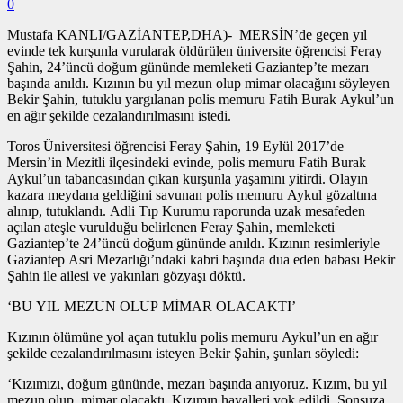
0
Mustafa KANLI/GAZİANTEP,DHA)- MERSİN’de geçen yıl
evinde tek kurşunla vurularak öldürülen üniversite öğrencisi Feray
Şahin, 24’üncü doğum gününde memleketi Gaziantep’te mezarı
başında anıldı. Kızının bu yıl mezun olup mimar olacağını söyleyen
Bekir Şahin, tutuklu yargılanan polis memuru Fatih Burak Aykul’un
en ağır şekilde cezalandırılmasını istedi.
Toros Üniversitesi öğrencisi Feray Şahin, 19 Eylül 2017’de
Mersin’in Mezitli ilçesindeki evinde, polis memuru Fatih Burak
Aykul’un tabancasından çıkan kurşunla yaşamını yitirdi. Olayın
kazara meydana geldiğini savunan polis memuru Aykul gözaltına
alınıp, tutuklandı. Adli Tıp Kurumu raporunda uzak mesafeden
açılan ateşle vurulduğu belirlenen Feray Şahin, memleketi
Gaziantep’te 24’üncü doğum gününde anıldı. Kızının resimleriyle
Gaziantep Asri Mezarlığı’ndaki kabri başında dua eden babası Bekir
Şahin ile ailesi ve yakınları gözyaşı döktü.
‘BU YIL MEZUN OLUP MİMAR OLACAKTI’
Kızının ölümüne yol açan tutuklu polis memuru Aykul’un en ağır
şekilde cezalandırılmasını isteyen Bekir Şahin, şunları söyledi:
‘Kızımızı, doğum gününde, mezarı başında anıyoruz. Kızım, bu yıl
mezun olup, mimar olacaktı. Kızımın hayalleri yok edildi. Sonsuza